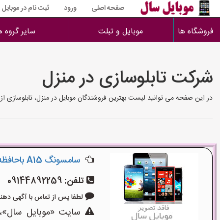
صفحه اصلی
ورود
ثبت نام در موبایل
فروشگاه ها
موبایل و تبلت
سایر گروه ه
شرکت تابلوسازی در منزل
در این صفحه می توانید لیست بهترین فروشندگان موبایل در منزل، تابلوسازی از س
سامسونگ A15 باحافظه۱۲۸و رم۶ پلمپ ویتنام فروشگاه
تلفن:
09144892259
لطفا پس از تماس با آگهی دهنده بگوی
سایت «موبایل سال»،یک