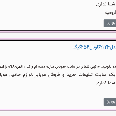
شما ندارد.
رومیه
بازدید)
ید: «آگهی شما را در سایت «موبایل سال» دیده ام و کد «آگهی-98» را اعلام کنید»
 سایت تبلیغات خرید و فروش موبایل،لوازم جانبی موبای
شما ندارد.
بازدید)