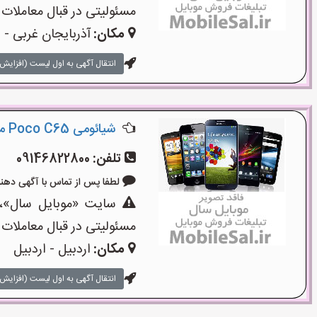
مسئولیتی در قبال معاملات 
مکان:
آذربایجان غربی - ا
انتقال آگهی به اول لیست (افزایش 
شیائومی Poco C65 مدل2024گلوبال256گیگ
تلفن:
09146822800
لطفا پس از تماس با آگهی دهنده بگوی
سایت «موبایل سال»،یک
مسئولیتی در قبال معاملات 
مکان:
اردبیل - اردبیل
انتقال آگهی به اول لیست (افزایش 