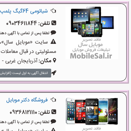
شیائومی 64گیگ پلمپ وآکبندبا18ماه گارانتی
تلفن:
09034611844
لطفا پس از تماس با آگهی دهنده بگوی
سایت «موبایل سال»،یک
مسئولیتی در قبال معاملات 
مکان:
آذربایجان غربی - ا
انتقال آگهی به اول لیست (افزایش 
فروشگاه دکتر موبایل
تلفن:
09368121110
لطفا پس از تماس با آگهی دهنده بگوی