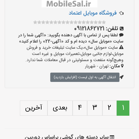
فروشگاه موبایل اعتماد
تلفن:
09121862721
لطفا پس از تماس با آگهی دهنده بگویید: «آگهی شما را در
سایت «موبایل سال» دیده ام و کد «آگهی-22» را اعلام کنید»
سایت «موبایل سال»،یک سایت تبلیغات خرید و فروش
موبایل،لوازم جانبی موبایل،تعمیرات موبایل و غیره است
وهیچ‌گونه منفعت و مسئولیتی در قبال معاملات شما ندارد.
مکان:
تهران - شهریار
انتقال آگهی به اول لیست (افزایش بازدید)
1
2
3
4
بعدی
آخرین
سایر دسته های گوشی براساس دوربین