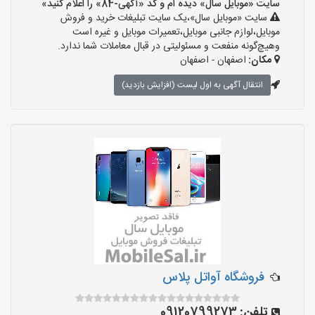
سایت «موبایل سال» دیده ام و کد «آگهی-84» را اعلام کنید»
سایت «موبایل سال»،یک سایت تبلیغات خرید و فروش
موبایل،لوازم جانبی موبایل،تعمیرات موبایل و غیره است
وهیچ‌گونه منفعت و مسئولیتی در قبال معاملات شما ندارد.
مکان:
اصفهان - اصفهان
انتقال آگهی به اول لیست (افزایش بازدید)
فروشگاه آواتل پلاس
تلفن:
09120799273