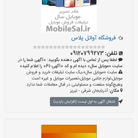
فروشگاه آواتل پلاس
تلفن:
09120799273
لطفا پس از تماس با آگهی دهنده بگویید: «آگهی شما را در
سایت «موبایل سال» دیده ام و کد «آگهی-61» را اعلام کنید»
سایت «موبایل سال»،یک سایت تبلیغات خرید و فروش
موبایل،لوازم جانبی موبایل،تعمیرات موبایل و غیره است
وهیچ‌گونه منفعت و مسئولیتی در قبال معاملات شما ندارد.
مکان:
آذربایجان شرقی - تبریز
انتقال آگهی به اول لیست (افزایش بازدید)