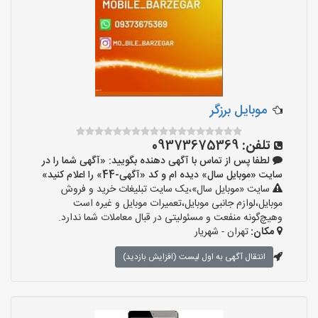
موبایل برزگر
تلفن:
09373675369
لطفا پس از تماس با آگهی دهنده بگویید: «آگهی شما را در
سایت «موبایل سال» دیده ام و کد «آگهی-44» را اعلام کنید»
سایت «موبایل سال»،یک سایت تبلیغات خرید و فروش
موبایل،لوازم جانبی موبایل،تعمیرات موبایل و غیره است
وهیچ‌گونه منفعت و مسئولیتی در قبال معاملات شما ندارد.
مکان:
تهران - شهریار
انتقال آگهی به اول لیست (افزایش بازدید)