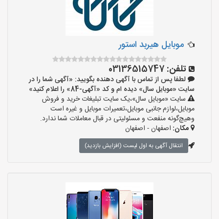
موبایل هیربد استور
تلفن:
03136515747
لطفا پس از تماس با آگهی دهنده بگویید: «آگهی شما را در
سایت «موبایل سال» دیده ام و کد «آگهی-84» را اعلام کنید»
سایت «موبایل سال»،یک سایت تبلیغات خرید و فروش
موبایل،لوازم جانبی موبایل،تعمیرات موبایل و غیره است
وهیچ‌گونه منفعت و مسئولیتی در قبال معاملات شما ندارد.
مکان:
اصفهان - اصفهان
انتقال آگهی به اول لیست (افزایش بازدید)