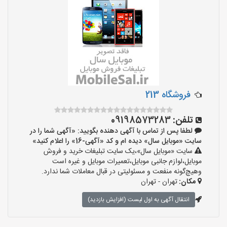
فروشگاه 213
تلفن:
09198573283
لطفا پس از تماس با آگهی دهنده بگویید: «آگهی شما را در
سایت «موبایل سال» دیده ام و کد «آگهی-16» را اعلام کنید»
سایت «موبایل سال»،یک سایت تبلیغات خرید و فروش
موبایل،لوازم جانبی موبایل،تعمیرات موبایل و غیره است
وهیچ‌گونه منفعت و مسئولیتی در قبال معاملات شما ندارد.
مکان:
تهران - تهران
انتقال آگهی به اول لیست (افزایش بازدید)