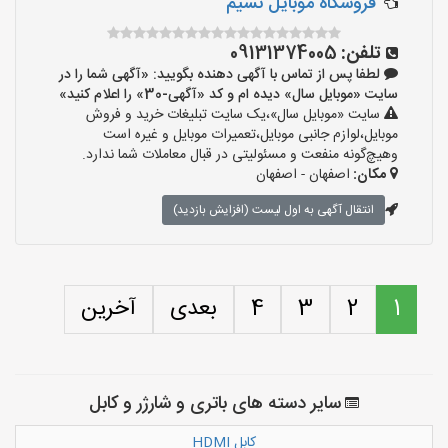
فروشگاه موبایل نسیم
تلفن:
09131374005
لطفا پس از تماس با آگهی دهنده بگویید: «آگهی شما را در
سایت «موبایل سال» دیده ام و کد «آگهی-30» را اعلام کنید»
سایت «موبایل سال»،یک سایت تبلیغات خرید و فروش
موبایل،لوازم جانبی موبایل،تعمیرات موبایل و غیره است
وهیچ‌گونه منفعت و مسئولیتی در قبال معاملات شما ندارد.
مکان:
اصفهان - اصفهان
انتقال آگهی به اول لیست (افزایش بازدید)
1
2
3
4
بعدی
آخرین
سایر دسته های باتری و شارژر و کابل
کابل HDMI