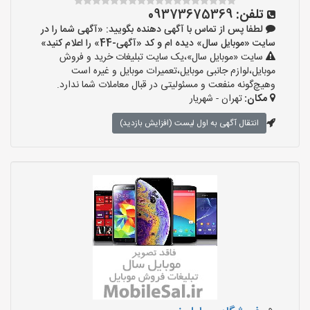
تلفن:
09373675369
لطفا پس از تماس با آگهی دهنده بگویید: «آگهی شما را در
سایت «موبایل سال» دیده ام و کد «آگهی-44» را اعلام کنید»
سایت «موبایل سال»،یک سایت تبلیغات خرید و فروش
موبایل،لوازم جانبی موبایل،تعمیرات موبایل و غیره است
وهیچ‌گونه منفعت و مسئولیتی در قبال معاملات شما ندارد.
مکان:
تهران - شهریار
انتقال آگهی به اول لیست (افزایش بازدید)