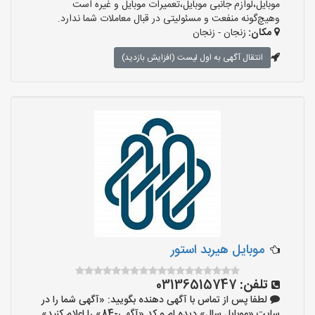
موبایل،لوازم جانبی موبایل،تعمیرات موبایل و غیره است
وهیچ‌گونه منفعت و مسئولیتی در قبال معاملات شما ندارد.
مکان:
زنجان - زنجان
انتقال آگهی به اول لیست (افزایش بازدید)
موبایل هیربد استور
تلفن:
03136515747
لطفا پس از تماس با آگهی دهنده بگویید: «آگهی شما را در
سایت «موبایل سال» دیده ام و کد «آگهی-84» را اعلام کنید»