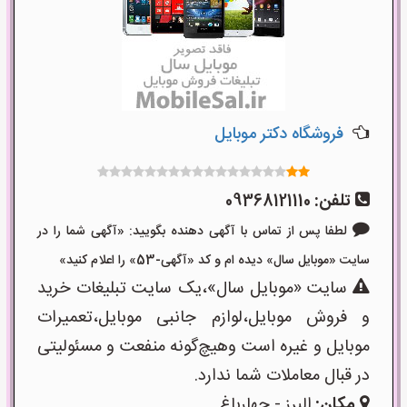
فروشگاه دکتر موبایل
تلفن:
09368121110
لطفا پس از تماس با آگهی دهنده بگویید: «آگهی شما را در
سایت «موبایل سال» دیده ام و کد «آگهی-53» را اعلام کنید»
سایت «موبایل سال»،یک سایت تبلیغات خرید
و فروش موبایل،لوازم جانبی موبایل،تعمیرات
موبایل و غیره است وهیچ‌گونه منفعت و مسئولیتی
در قبال معاملات شما ندارد.
مکان:
البرز - چهارباغ