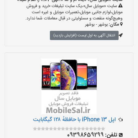
سایت «موبایل سال» دیده ام و کد «آگهی-107» را اعلام کنید»
سایت «موبایل سال»،یک سایت تبلیغات خرید و فروش
موبایل،لوازم جانبی موبایل،تعمیرات موبایل و غیره است
وهیچ‌گونه منفعت و مسئولیتی در قبال معاملات شما ندارد.
مکان:
بوشهر - بوشهر
انتقال آگهی به اول لیست (افزایش بازدید)
اپل iPhone 13 با حافظهٔ ۱۲۸ گیگابایت
تلفن:
09398659299