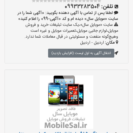
تلفن:
09933283504
لطفا پس از تماس با آگهی دهنده بگویید: «آگهی شما را در
سایت «موبایل سال» دیده ام و کد «آگهی-99» را اعلام کنید»
سایت «موبایل سال»،یک سایت تبلیغات خرید و فروش
موبایل،لوازم جانبی موبایل،تعمیرات موبایل و غیره است
وهیچ‌گونه منفعت و مسئولیتی در قبال معاملات شما ندارد.
مکان:
اردبیل - اردبیل
انتقال آگهی به اول لیست (افزایش بازدید)