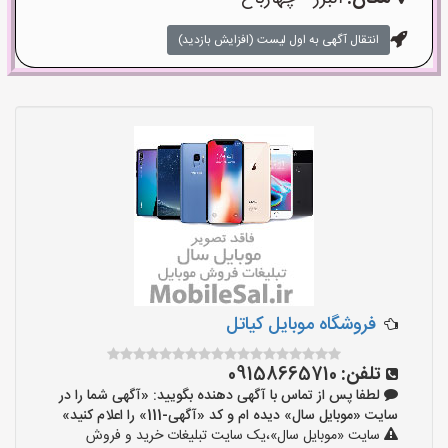
انتقال آگهی به اول لیست (افزایش بازدید)
فروشگاه موبایل کیاتل
تلفن:
09158665710
لطفا پس از تماس با آگهی دهنده بگویید: «آگهی شما را در
سایت «موبایل سال» دیده ام و کد «آگهی-111» را اعلام کنید»
سایت «موبایل سال»،یک سایت تبلیغات خرید و فروش