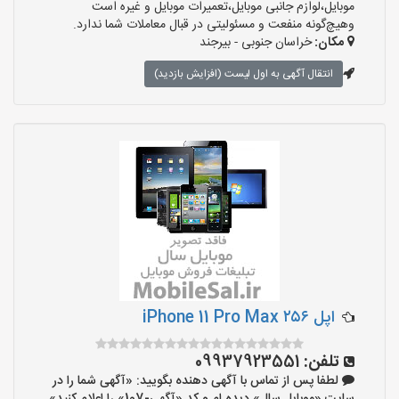
موبایل،لوازم جانبی موبایل،تعمیرات موبایل و غیره است
وهیچ‌گونه منفعت و مسئولیتی در قبال معاملات شما ندارد.
مکان:
خراسان جنوبی - بیرجند
انتقال آگهی به اول لیست (افزایش بازدید)
اپل iPhone 11 Pro Max ۲۵۶
تلفن:
09937923551
لطفا پس از تماس با آگهی دهنده بگویید: «آگهی شما را در