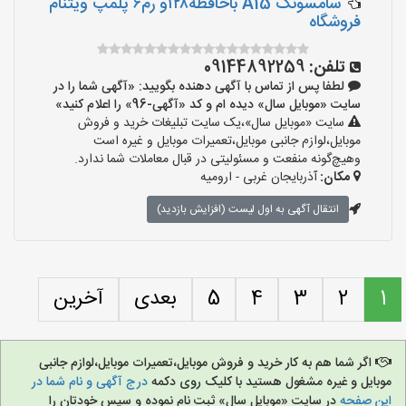
سامسونگ A15 باحافظه۱۲۸و رم۶ پلمپ ویتنام
فروشگاه
تلفن:
09144892259
لطفا پس از تماس با آگهی دهنده بگویید: «آگهی شما را در
سایت «موبایل سال» دیده ام و کد «آگهی-96» را اعلام کنید»
سایت «موبایل سال»،یک سایت تبلیغات خرید و فروش
موبایل،لوازم جانبی موبایل،تعمیرات موبایل و غیره است
وهیچ‌گونه منفعت و مسئولیتی در قبال معاملات شما ندارد.
مکان:
آذربایجان غربی - ارومیه
انتقال آگهی به اول لیست (افزایش بازدید)
1
2
3
4
5
بعدی
آخرین
اگر شما هم به کار خرید و فروش موبایل،تعمیرات موبایل،لوازم جانبی
موبایل و غیره مشغول هستید با کلیک روی دکمه
درج آگهی و نام شما در
این صفحه
در سایت «موبایل سال» ثبت نام نموده و سپس خودتان را