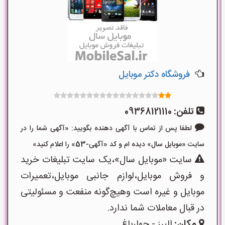
فروشگاه دکتر موبایل
تلفن:
09368121110
لطفا پس از تماس با آگهی دهنده بگویید: «آگهی شما را در
سایت «موبایل سال» دیده ام و کد «آگهی-53» را اعلام کنید»
سایت «موبایل سال»،یک سایت تبلیغات خرید
و فروش موبایل،لوازم جانبی موبایل،تعمیرات
موبایل و غیره است وهیچ‌گونه منفعت و مسئولیتی
در قبال معاملات شما ندارد.
مکان:
البرز - چهارباغ