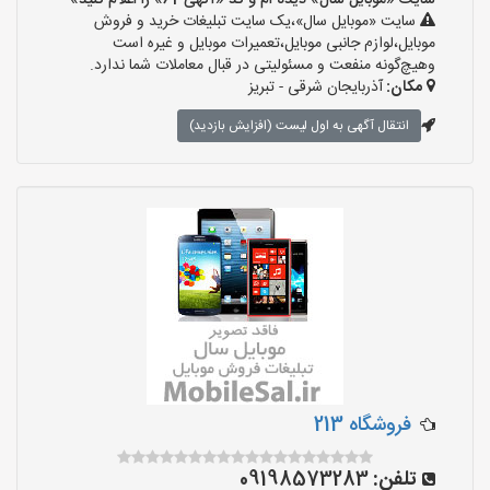
سایت «موبایل سال» دیده ام و کد «آگهی-61» را اعلام کنید»
سایت «موبایل سال»،یک سایت تبلیغات خرید و فروش
موبایل،لوازم جانبی موبایل،تعمیرات موبایل و غیره است
وهیچ‌گونه منفعت و مسئولیتی در قبال معاملات شما ندارد.
مکان:
آذربایجان شرقی - تبریز
انتقال آگهی به اول لیست (افزایش بازدید)
فروشگاه 213
تلفن:
09198573283