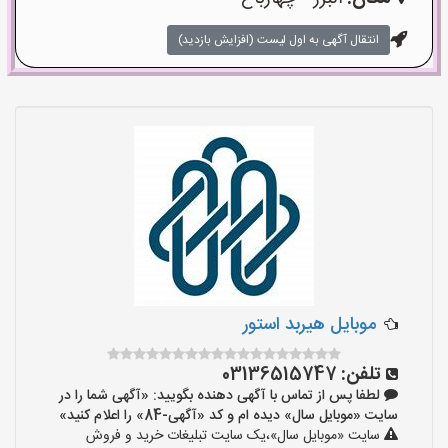
انتقال آگهی به اول لیست (افزایش بازدید)
موبایل هیربد استور
تلفن:
03136515747
لطفا پس از تماس با آگهی دهنده بگویید: «آگهی شما را در
سایت «موبایل سال» دیده ام و کد «آگهی-84» را اعلام کنید»
سایت «موبایل سال»،یک سایت تبلیغات خرید و فروش