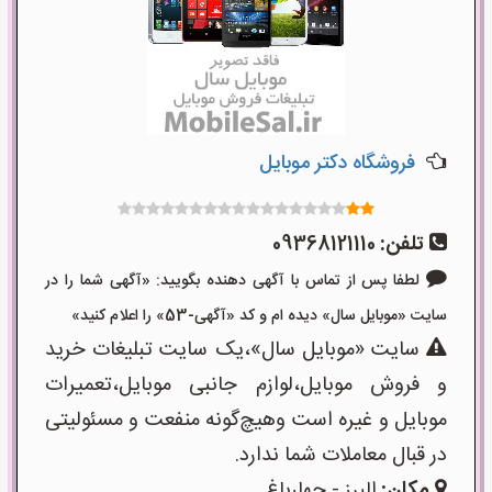
فروشگاه دکتر موبایل
تلفن:
09368121110
لطفا پس از تماس با آگهی دهنده بگویید: «آگهی شما را در
سایت «موبایل سال» دیده ام و کد «آگهی-53» را اعلام کنید»
سایت «موبایل سال»،یک سایت تبلیغات خرید
و فروش موبایل،لوازم جانبی موبایل،تعمیرات
موبایل و غیره است وهیچ‌گونه منفعت و مسئولیتی
در قبال معاملات شما ندارد.
مکان:
البرز - چهارباغ