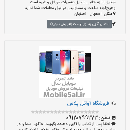
موبایل،لوازم جانبی موبایل،تعمیرات موبایل و غیره است
وهیچ‌گونه منفعت و مسئولیتی در قبال معاملات شما ندارد.
مکان:
اصفهان - اصفهان
انتقال آگهی به اول لیست (افزایش بازدید)
فروشگاه آواتل پلاس
تلفن:
09120799273
لطفا پس از تماس با آگهی دهنده بگویید: «آگهی شما را در