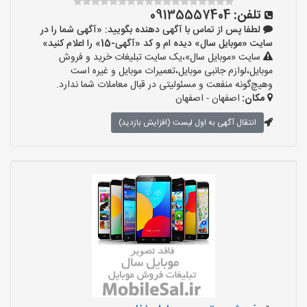
تلفن:
09135557404
لطفا پس از تماس با آگهی دهنده بگویید: «آگهی شما را در
سایت «موبایل سال» دیده ام و کد «آگهی-15» را اعلام کنید»
سایت «موبایل سال»،یک سایت تبلیغات خرید و فروش
موبایل،لوازم جانبی موبایل،تعمیرات موبایل و غیره است
وهیچ‌گونه منفعت و مسئولیتی در قبال معاملات شما ندارد.
مکان:
اصفهان - اصفهان
انتقال آگهی به اول لیست (افزایش بازدید)