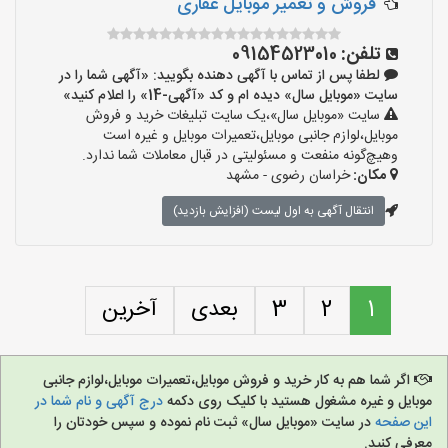
فروش و تعمیر موبایل غفاری
تلفن:
09154523010
لطفا پس از تماس با آگهی دهنده بگویید: «آگهی شما را در
سایت «موبایل سال» دیده ام و کد «آگهی-14» را اعلام کنید»
سایت «موبایل سال»،یک سایت تبلیغات خرید و فروش
موبایل،لوازم جانبی موبایل،تعمیرات موبایل و غیره است
وهیچ‌گونه منفعت و مسئولیتی در قبال معاملات شما ندارد.
مکان:
خراسان رضوی - مشهد
انتقال آگهی به اول لیست (افزایش بازدید)
1
2
3
بعدی
آخرین
اگر شما هم به کار خرید و فروش موبایل،تعمیرات موبایل،لوازم جانبی
موبایل و غیره مشغول هستید با کلیک روی دکمه
درج آگهی و نام شما در
این صفحه
در سایت «موبایل سال» ثبت نام نموده و سپس خودتان را
معرفی کنید.