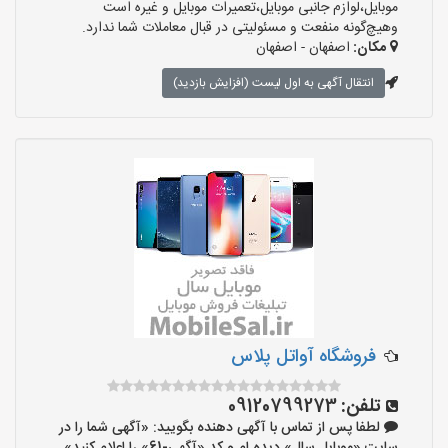
موبایل،لوازم جانبی موبایل،تعمیرات موبایل و غیره است
وهیچ‌گونه منفعت و مسئولیتی در قبال معاملات شما ندارد.
مکان:
اصفهان - اصفهان
انتقال آگهی به اول لیست (افزایش بازدید)
فروشگاه آواتل پلاس
تلفن:
09120799273
لطفا پس از تماس با آگهی دهنده بگویید: «آگهی شما را در