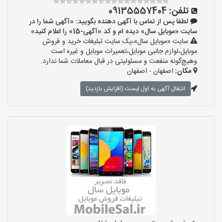
تلفن:
09135557404
لطفا پس از تماس با آگهی دهنده بگویید: «آگهی شما را در
سایت «موبایل سال» دیده ام و کد «آگهی-15» را اعلام کنید»
سایت «موبایل سال»،یک سایت تبلیغات خرید و فروش
موبایل،لوازم جانبی موبایل،تعمیرات موبایل و غیره است
وهیچ‌گونه منفعت و مسئولیتی در قبال معاملات شما ندارد.
مکان:
اصفهان - اصفهان
انتقال آگهی به اول لیست (افزایش بازدید)