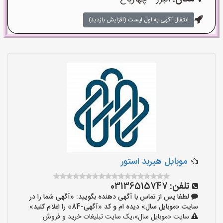
انتقال آگهی به اول لیست (افزایش بازدید)
موبایل هیربد استور
تلفن:
03136515747
لطفا پس از تماس با آگهی دهنده بگویید: «آگهی شما را در
سایت «موبایل سال» دیده ام و کد «آگهی-84» را اعلام کنید»
سایت «موبایل سال»،یک سایت تبلیغات خرید و فروش