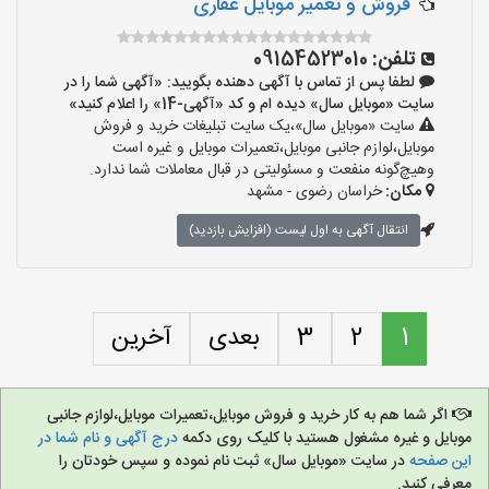
فروش و تعمیر موبایل غفاری
تلفن:
09154523010
لطفا پس از تماس با آگهی دهنده بگویید: «آگهی شما را در
سایت «موبایل سال» دیده ام و کد «آگهی-14» را اعلام کنید»
سایت «موبایل سال»،یک سایت تبلیغات خرید و فروش
موبایل،لوازم جانبی موبایل،تعمیرات موبایل و غیره است
وهیچ‌گونه منفعت و مسئولیتی در قبال معاملات شما ندارد.
مکان:
خراسان رضوی - مشهد
انتقال آگهی به اول لیست (افزایش بازدید)
1
2
3
بعدی
آخرین
اگر شما هم به کار خرید و فروش موبایل،تعمیرات موبایل،لوازم جانبی
موبایل و غیره مشغول هستید با کلیک روی دکمه
درج آگهی و نام شما در
این صفحه
در سایت «موبایل سال» ثبت نام نموده و سپس خودتان را
معرفی کنید.