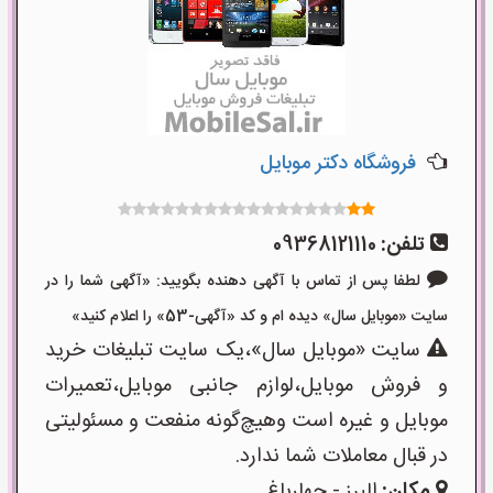
فروشگاه دکتر موبایل
تلفن:
09368121110
لطفا پس از تماس با آگهی دهنده بگویید: «آگهی شما را در
سایت «موبایل سال» دیده ام و کد «آگهی-53» را اعلام کنید»
سایت «موبایل سال»،یک سایت تبلیغات خرید
و فروش موبایل،لوازم جانبی موبایل،تعمیرات
موبایل و غیره است وهیچ‌گونه منفعت و مسئولیتی
در قبال معاملات شما ندارد.
مکان:
البرز - چهارباغ