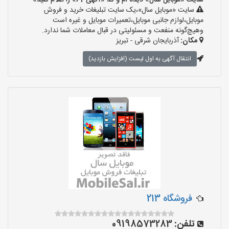
سایت «موبایل سال» دیده ام و کد «آگهی-61» را اعلام کنید»
سایت «موبایل سال»،یک سایت تبلیغات خرید و فروش
موبایل،لوازم جانبی موبایل،تعمیرات موبایل و غیره است
وهیچ‌گونه منفعت و مسئولیتی در قبال معاملات شما ندارد.
مکان:
آذربایجان شرقی - تبریز
انتقال آگهی به اول لیست (افزایش بازدید)
فروشگاه 213
تلفن:
09198573283