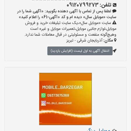
تلفن:
09120799273
لطفا پس از تماس با آگهی دهنده بگویید: «آگهی شما را در
سایت «موبایل سال» دیده ام و کد «آگهی-61» را اعلام کنید»
سایت «موبایل سال»،یک سایت تبلیغات خرید و فروش
موبایل،لوازم جانبی موبایل،تعمیرات موبایل و غیره است
وهیچ‌گونه منفعت و مسئولیتی در قبال معاملات شما ندارد.
مکان:
آذربایجان شرقی - تبریز
انتقال آگهی به اول لیست (افزایش بازدید)