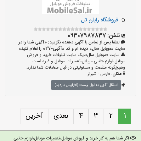
فروشگاه رایان تل
تلفن:
09307987837
لطفا پس از تماس با آگهی دهنده بگویید: «آگهی شما را در
سایت «موبایل سال» دیده ام و کد «آگهی-27» را اعلام کنید»
سایت «موبایل سال»،یک سایت تبلیغات خرید و فروش
موبایل،لوازم جانبی موبایل،تعمیرات موبایل و غیره است
وهیچ‌گونه منفعت و مسئولیتی در قبال معاملات شما ندارد.
مکان:
فارس - شیراز
انتقال آگهی به اول لیست (افزایش بازدید)
1
2
3
4
بعدی
آخرین
اگر شما هم به کار خرید و فروش موبایل،تعمیرات موبایل،لوازم جانبی