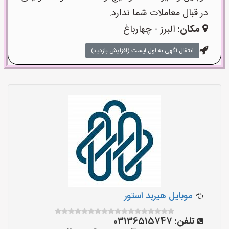
در قبال معاملات شما ندارد.
مکان:
البرز - چهارباغ
انتقال آگهی به اول لیست (افزایش بازدید)
موبایل هیربد استور
تلفن:
03136515747