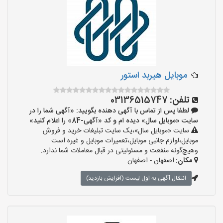
موبایل هیربد استور
تلفن:
03136515747
لطفا پس از تماس با آگهی دهنده بگویید: «آگهی شما را در
سایت «موبایل سال» دیده ام و کد «آگهی-84» را اعلام کنید»
سایت «موبایل سال»،یک سایت تبلیغات خرید و فروش
موبایل،لوازم جانبی موبایل،تعمیرات موبایل و غیره است
وهیچ‌گونه منفعت و مسئولیتی در قبال معاملات شما ندارد.
مکان:
اصفهان - اصفهان
انتقال آگهی به اول لیست (افزایش بازدید)