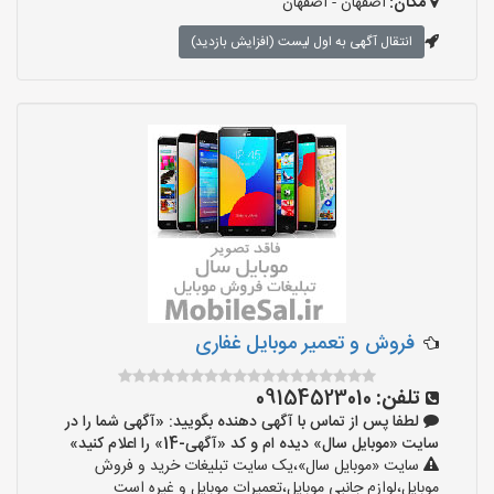
مکان:
اصفهان - اصفهان
انتقال آگهی به اول لیست (افزایش بازدید)
فروش و تعمیر موبایل غفاری
تلفن:
09154523010
لطفا پس از تماس با آگهی دهنده بگویید: «آگهی شما را در
سایت «موبایل سال» دیده ام و کد «آگهی-14» را اعلام کنید»
سایت «موبایل سال»،یک سایت تبلیغات خرید و فروش
موبایل،لوازم جانبی موبایل،تعمیرات موبایل و غیره است