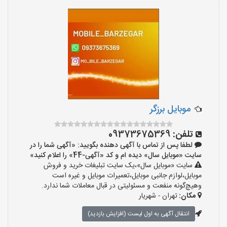
موبایل برزگر
تلفن:
09373675369
لطفا پس از تماس با آگهی دهنده بگویید: «آگهی شما را در
سایت «موبایل سال» دیده ام و کد «آگهی-44» را اعلام کنید»
سایت «موبایل سال»،یک سایت تبلیغات خرید و فروش
موبایل،لوازم جانبی موبایل،تعمیرات موبایل و غیره است
وهیچ‌گونه منفعت و مسئولیتی در قبال معاملات شما ندارد.
مکان:
تهران - شهریار
انتقال آگهی به اول لیست (افزایش بازدید)