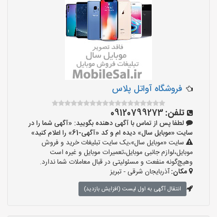
فروشگاه آواتل پلاس
تلفن:
09120799273
لطفا پس از تماس با آگهی دهنده بگویید: «آگهی شما را در
سایت «موبایل سال» دیده ام و کد «آگهی-61» را اعلام کنید»
سایت «موبایل سال»،یک سایت تبلیغات خرید و فروش
موبایل،لوازم جانبی موبایل،تعمیرات موبایل و غیره است
وهیچ‌گونه منفعت و مسئولیتی در قبال معاملات شما ندارد.
مکان:
آذربایجان شرقی - تبریز
انتقال آگهی به اول لیست (افزایش بازدید)