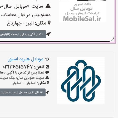
سایت «موبایل سال»،یک
مسئولیتی در قبال معاملات 
مکان:
البرز - چهارباغ
انتقال آگهی به اول لیست (افزایش 
موبایل هیربد استور
تلفن:
03136515747
لطفا پس از تماس با آگهی دهنده بگوی
سایت «موبایل سال»،یک سایت تبل
مکان:
اصفهان - اصفهان
انتقال آگهی به اول لیست (افزایش 