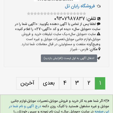
فروشگاه رایان تل
تلفن:
09307987837
لطفا پس از تماس با آگهی دهنده بگویید: «آگهی شما را در
سایت «موبایل سال» دیده ام و کد «آگهی-27» را اعلام کنید»
سایت «موبایل سال»،یک سایت تبلیغات خرید و فروش
موبایل،لوازم جانبی موبایل،تعمیرات موبایل و غیره است
وهیچ‌گونه منفعت و مسئولیتی در قبال معاملات شما ندارد.
مکان:
فارس - شیراز
انتقال آگهی به اول لیست (افزایش بازدید)
1
2
3
4
بعدی
آخرین
اگر شما هم به کار خرید و فروش موبایل،تعمیرات موبایل،لوازم جانبی
موبایل و غیره مشغول هستید با کلیک روی دکمه
درج آگهی و نام شما در
این صفحه
در سایت «موبایل سال» ثبت نام نموده و سپس خودتان را