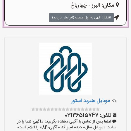
مکان:
البرز - چهارباغ
انتقال آگهی به اول لیست (افزایش بازدید)
موبایل هیربد استور
تلفن:
03136515747
لطفا پس از تماس با آگهی دهنده بگویید: «آگهی شما را در
سایت «موبایل سال» دیده ام و کد «آگهی-84» را اعلام کنید»