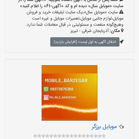
لطفا پس از تماس با آگهی دهنده بگویید: «آگهی شما را در
سایت «موبایل سال» دیده ام و کد «آگهی-61» را اعلام کنید»
سایت «موبایل سال»،یک سایت تبلیغات خرید و فروش
موبایل،لوازم جانبی موبایل،تعمیرات موبایل و غیره است
وهیچ‌گونه منفعت و مسئولیتی در قبال معاملات شما ندارد.
مکان:
آذربایجان شرقی - تبریز
انتقال آگهی به اول لیست (افزایش بازدید)
موبایل برزگر