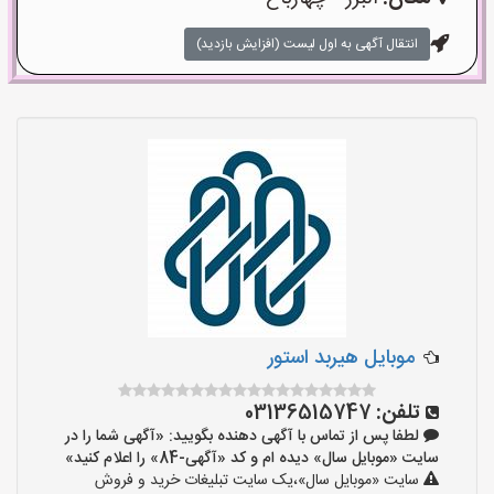
انتقال آگهی به اول لیست (افزایش بازدید)
موبایل هیربد استور
تلفن:
03136515747
لطفا پس از تماس با آگهی دهنده بگویید: «آگهی شما را در
سایت «موبایل سال» دیده ام و کد «آگهی-84» را اعلام کنید»
سایت «موبایل سال»،یک سایت تبلیغات خرید و فروش