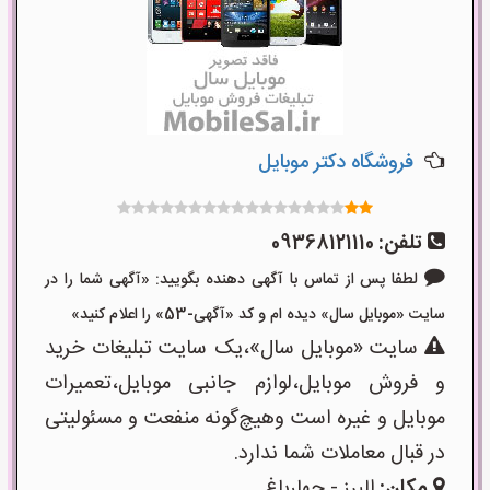
فروشگاه دکتر موبایل
تلفن:
09368121110
لطفا پس از تماس با آگهی دهنده بگویید: «آگهی شما را در
سایت «موبایل سال» دیده ام و کد «آگهی-53» را اعلام کنید»
سایت «موبایل سال»،یک سایت تبلیغات خرید
و فروش موبایل،لوازم جانبی موبایل،تعمیرات
موبایل و غیره است وهیچ‌گونه منفعت و مسئولیتی
در قبال معاملات شما ندارد.
مکان:
البرز - چهارباغ