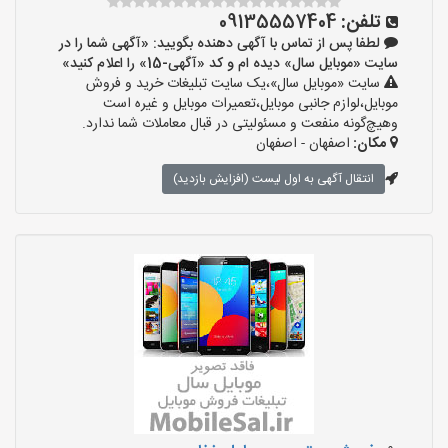
تلفن:
09135557404
لطفا پس از تماس با آگهی دهنده بگویید: «آگهی شما را در
سایت «موبایل سال» دیده ام و کد «آگهی-15» را اعلام کنید»
سایت «موبایل سال»،یک سایت تبلیغات خرید و فروش
موبایل،لوازم جانبی موبایل،تعمیرات موبایل و غیره است
وهیچ‌گونه منفعت و مسئولیتی در قبال معاملات شما ندارد.
مکان:
اصفهان - اصفهان
انتقال آگهی به اول لیست (افزایش بازدید)