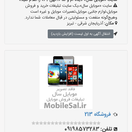
سایت «موبایل سال» دیده ام و کد «آگهی-61» را اعلام کنید»
سایت «موبایل سال»،یک سایت تبلیغات خرید و فروش
موبایل،لوازم جانبی موبایل،تعمیرات موبایل و غیره است
وهیچ‌گونه منفعت و مسئولیتی در قبال معاملات شما ندارد.
مکان:
آذربایجان شرقی - تبریز
انتقال آگهی به اول لیست (افزایش بازدید)
فروشگاه 213
تلفن:
09198573283