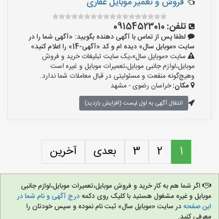
فروش و تعمیر موبایل غفاری
تلفن:
09154523010
لطفا پس از تماس با آگهی دهنده بگویید: «آگهی شما را در
سایت «موبایل سال» دیده ام و کد «آگهی-14» را اعلام کنید»
سایت «موبایل سال»،یک سایت تبلیغات خرید و فروش
موبایل،لوازم جانبی موبایل،تعمیرات موبایل و غیره است
وهیچ‌گونه منفعت و مسئولیتی در قبال معاملات شما ندارد.
مکان:
خراسان رضوی - مشهد
انتقال آگهی به اول لیست (افزایش بازدید)
1
2
3
بعدی
آخرین
اگر شما هم به کار خرید و فروش موبایل،تعمیرات موبایل،لوازم جانبی
موبایل و غیره مشغول هستید با کلیک روی دکمه
درج آگهی و نام شما در
این صفحه
در سایت «موبایل سال» ثبت نام نموده و سپس خودتان را
معرفی کنید.