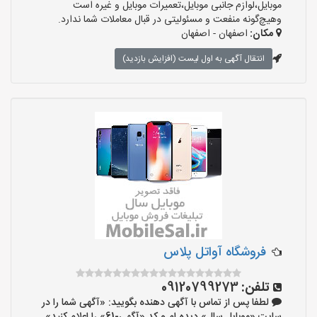
موبایل،لوازم جانبی موبایل،تعمیرات موبایل و غیره است
وهیچ‌گونه منفعت و مسئولیتی در قبال معاملات شما ندارد.
مکان:
اصفهان - اصفهان
انتقال آگهی به اول لیست (افزایش بازدید)
فروشگاه آواتل پلاس
تلفن:
09120799273
لطفا پس از تماس با آگهی دهنده بگویید: «آگهی شما را در