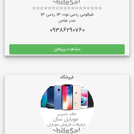
شیائومی ردمی نوت 13 ردمی 13
بندر عباس
09386290760
مشاهده پروفایل
فروشگاه