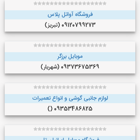
فروشگاه آواتل پلاس
09120799273 (تبریز)
موبایل برزگر
09373675369 (شهریار)
لوازم جانبی گوشی و انواع تعمیرات
09353486825 ()