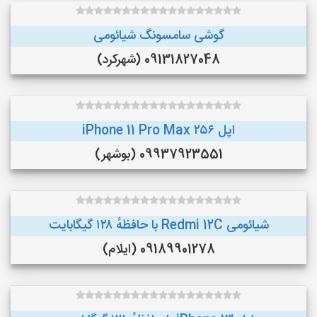
گوشی سامسونگ شیائومی
09131827048 (شهرکرد)
اپل iPhone 11 Pro Max ۲۵۶
09937923551 (بوشهر)
شیائومی Redmi 12C با حافظهٔ ۱۲۸ گیگابایت
09189901278 (ایلام)