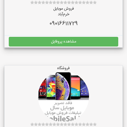
فروش موبایل
خرم‌آباد
09016611729
مشاهده پروفایل
فروشگاه