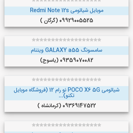
موبایل شیائومی Redmi Note 12s
09929005525 (گرگان )
سامسونگ GALAXY a55 ویتنام
09359070082 (یاسوج)
شیائومی POCO X6 5G نو رام 12 (فروشگاه موبایل
تکنو)...
09369147522 (کرمانشاه )