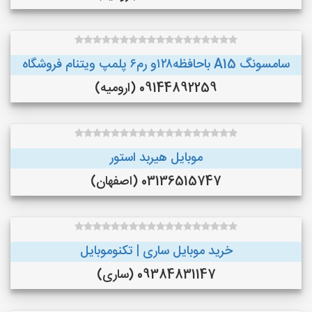
سامسونگ A15 باحافظه۱۲۸و رم۶ پلمپ ویتنام فروشگاه
09144892259 (ارومیه)
موبایل هیربد استور
03136515747 (اصفهان)
خرید موبایل ساری | تکنوموبایل
09384831147 (ساری)