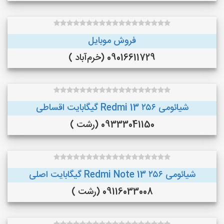
فروش موبایل
09016611729 (خرم‌آباد )
شیائومی Redmi 13 ۲۵۶ گیگابایت اقساطی
09333041150 (رشت )
شیائومی Redmi Note 13 ۲۵۶ گیگابایت اصلی
09116033008 (رشت )