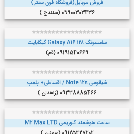
فروش موبایل(فروشگاه فون سنتر)
09900303436 (سنندج )
سامسونگ Galaxy A16 ۱۲۸ گیگابایت
09191540669 (قم)
شیائومی Note 12s / اقساطی+ پلمپ
09338885466 (زاهدان )
ساعت هوشمند گلوریمی M2 Max LTD
09125327202 (سمنان )