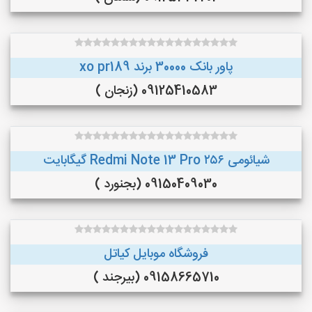
پاور بانک 30000 برند xo pr189
09125410583 (زنجان )
شیائومی Redmi Note 13 Pro ۲۵۶ گیگابایت
09150409030 (بجنورد )
فروشگاه موبایل کیاتل
09158665710 (بیرجند )