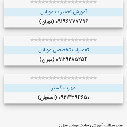
آموزش تعمیرات موبایل
09196777796 (تهران)
تعمیرات تخصصی موبایل
09129285254 (تهران)
مهارت گستر
09214394650 (اصفهان)
سایر مطالب آموزشی سایت موبایل سال :