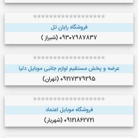
فروشگاه رایان تل
09307987837 (شیراز )
عرضه و پخش مستقيم لوازم جانبى موبايل دليا
09217379295 (تهران)
فروشگاه موبایل اعتماد
09121862721 (شهریار)