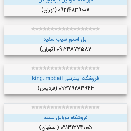
فروشگاه موبایل ایرانیان تل
09214839008 (تهران)
اپل استورِ سیب سفید
09123873587 (تهران)
فروشگاه اینترنتی king. mobail
09379283944 (فردیس)
فروشگاه موبایل نسیم
09131374005 (اصفهان)