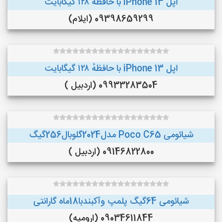
اپل iPhone 13 با حافظهٔ ۱۲۸ گیگابایت
09398659299 (ایلام)
اپل iPhone 13 با حافظهٔ ۱۲۸ گیگابایت
09933283504 (اردبیل )
شیائومی Poco C65 مدل2024گلوبال256گیگ
09146822800 (اردبیل )
شیائومی 64گیگ پلمپ وآکبندبا18ماه گارانتی
09034611844 (ارومیه)