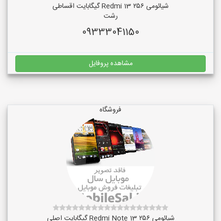
شیائومی Redmi 13 ۲۵۶ گیگابایت اقساطی
رشت
09333041150
مشاهده پروفایل
فروشگاه
شیائومی Redmi Note 13 ۲۵۶ گیگابایت اصلی