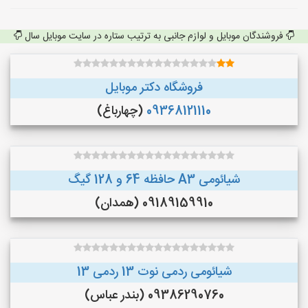
فروشندگان موبایل و لوازم جانبی به ترتیب ستاره در سایت موبایل سال
فروشگاه دکتر موبایل
09368121110
(چهارباغ)
شیائومی A3 حافظه 64 و 128 گیگ
09189159910 (همدان)
شیائومی ردمی نوت 13 ردمی 13
09386290760 (بندر عباس)