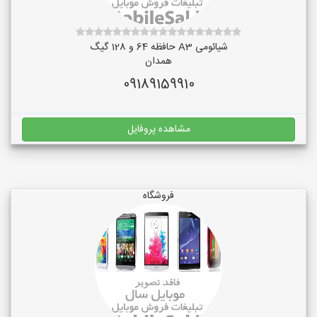
شیائومی A3 حافظه 64 و 128 گیگ
همدان
09189159910
مشاهده پروفایل
فروشگاه