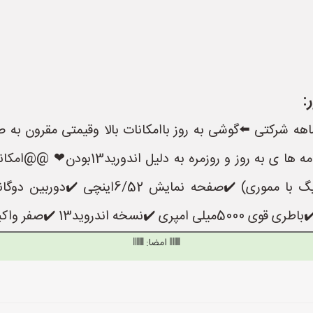
:
گوشی های اورجینال شیاعومی با گارانتی 18ماهه شرکتی ⬅️گوشی به روز باامکانات بال
امضا: