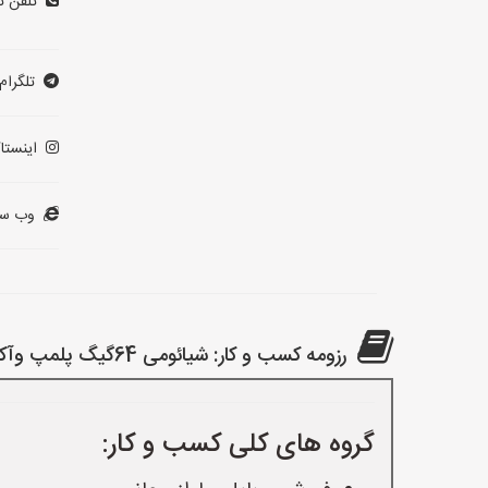
تلفن ت
تلگرام:
اینستاگ
وب سا
رزومه کسب و کار: شیائومی 64گیگ پلمپ وآکبندبا18ماه گارانتی
گروه های کلی کسب و کار: