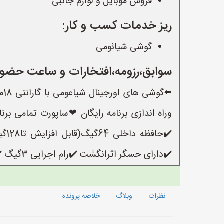
فروش موبایل و لوازم جانبی
ریز خدمات کسب و کار:
گوشی شیائومی
سوابق،رزومه،افتخارات و ساعت حضور
⬅️
✔️دارای حسگر اثرانگشت ✔️رام اجرایی 3گیگ ✔️باطری قوی 5000میلی امپری ✔️نسخه اندروید13 ✔️صفر واکبند
نظرات
وبلاگ
خلاصه پرونده