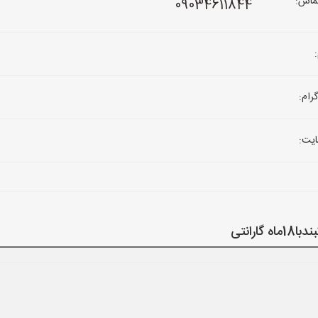
ماس:
09034611844
رام:
یت: