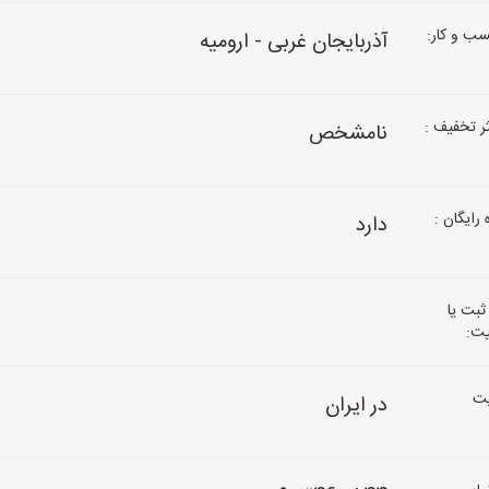
ب و کار:
آذربایجان غربی - ارومیه
 تخفیف :
نامشخص
رایگان :
دارد
ثبت یا
یت:
ت
در ایران