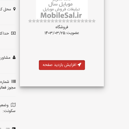
محل کس
فروشگاه
عضویت:1403/03/25
حداکثر
مشاوره 
افزایش بازدید صفحه
شماره 
مجوز فعال
وضعی
سکونت: