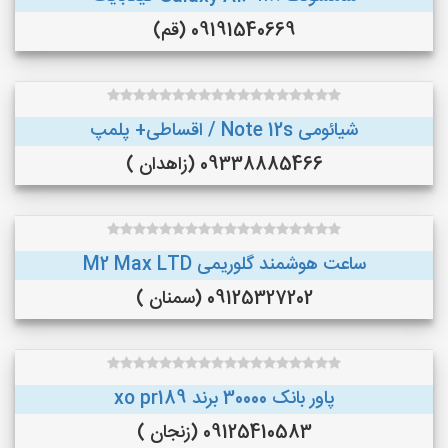
09191540669 (قم)
شیائومی Note 12s / اقساطی+ پلمپ
09338885466 (زاهدان )
ساعت هوشمند گلوریمی M2 Max LTD
09125327202 (سمنان )
پاور بانک 30000 برند xo pr189
09125410583 (زنجان )