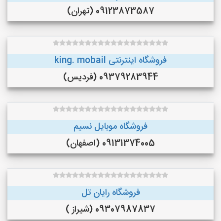
09123873587 (تهران)
فروشگاه اینترنتی king. mobail
09379283944 (فردیس)
فروشگاه موبایل نسیم
09131374005 (اصفهان)
فروشگاه رایان تل
09307987837 (شیراز )