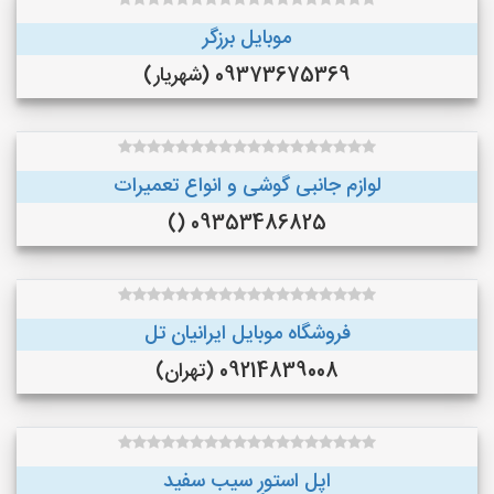
موبایل برزگر
09373675369 (شهریار)
لوازم جانبی گوشی و انواع تعمیرات
09353486825 ()
فروشگاه موبایل ایرانیان تل
09214839008 (تهران)
اپل استورِ سیب سفید