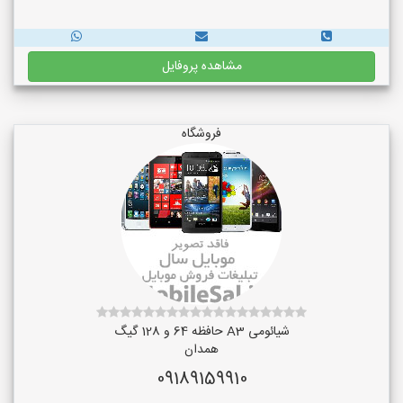
مشاهده پروفایل
فروشگاه
شیائومی A3 حافظه 64 و 128 گیگ
همدان
09189159910