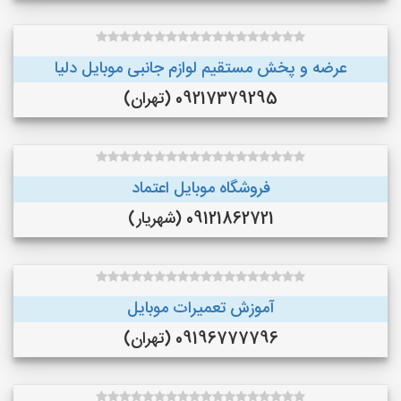
عرضه و پخش مستقيم لوازم جانبى موبايل دليا
09217379295 (تهران)
فروشگاه موبایل اعتماد
09121862721 (شهریار)
آموزش تعمیرات موبایل
09196777796 (تهران)