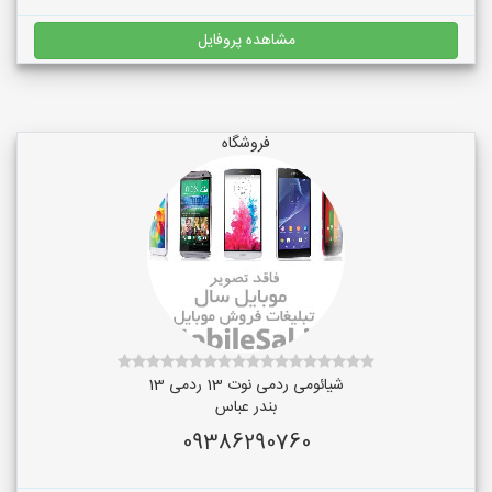
مشاهده پروفایل
فروشگاه
شیائومی ردمی نوت 13 ردمی 13
بندر عباس
09386290760