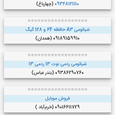
09368121110
(چهارباغ)
شیائومی A3 حافظه 64 و 128 گیگ
09189159910 (همدان)
شیائومی ردمی نوت 13 ردمی 13
09386290760 (بندر عباس)
فروش موبایل
09016611729 (خرم‌آباد )