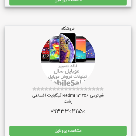
مشاهده پروفایل
فروشگاه
شیائومی Redmi 13 ۲۵۶ گیگابایت اقساطی
رشت
09333041150
مشاهده پروفایل