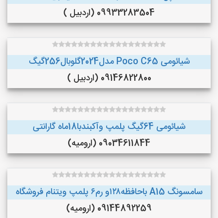
09933283504 (اردبیل )
شیائومی Poco C65 مدل2024گلوبال256گیگ
09146822800 (اردبیل )
شیائومی 64گیگ پلمپ وآکبندبا18ماه گارانتی
09034611844 (ارومیه)
سامسونگ A15 باحافظه۱۲۸و رم۶ پلمپ ویتنام فروشگاه
09144892259 (ارومیه)