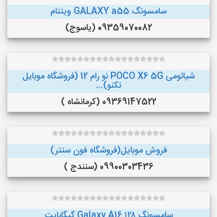
سامسونگ GALAXY a55 ویتنام
09359070082 (یاسوج)
شیائومی POCO X6 5G نو رام 12 (فروشگاه موبایل
تکنو)...
09369147522 (کرمانشاه )
فروش موبایل(فروشگاه فون سنتر)
09900303436 (سنندج )
سامسونگ Galaxy A16 ۱۲۸ گیگابایت