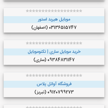
موبایل هیربد استور
03136515747 (اصفهان)
خرید موبایل ساری | تکنوموبایل
09384831147 (ساری)
فروشگاه آواتل پلاس
09120799273 (تبریز)