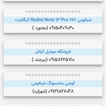
شیائومی Redmi Note 13 Pro ۲۵۶ گیگابایت
09150409030 (بجنورد )
فروشگاه موبایل کیاتل
09158665710 (بیرجند )
گوشی سامسونگ شیائومی
09131827048 (شهرکرد)