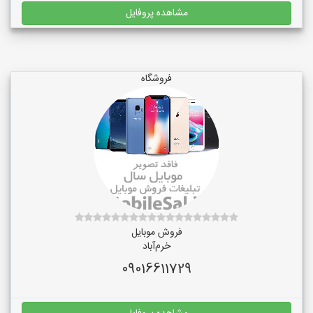
مشاهده پروفایل
فروشگاه
فروش موبایل
خرم‌آباد
09016611729