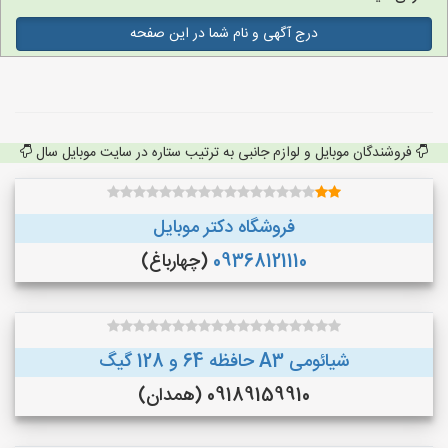
درج آگهی و نام شما در این صفحه
فروشندگان موبایل و لوازم جانبی به ترتیب ستاره در سایت موبایل سال
فروشگاه دکتر موبایل
09368121110
(چهارباغ)
شیائومی A3 حافظه 64 و 128 گیگ
09189159910 (همدان)