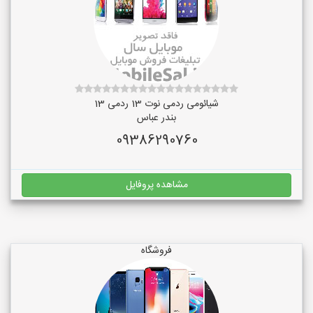
شیائومی ردمی نوت 13 ردمی 13
بندر عباس
09386290760
مشاهده پروفایل
فروشگاه