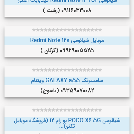
شیائومی Redmi Note 13 ۲۵۶ گیگابایت اصلی
09116033008 (رشت )
موبایل شیائومی Redmi Note 12s
09929005525 (گرگان )
سامسونگ GALAXY a55 ویتنام
09359070082 (یاسوج)
شیائومی POCO X6 5G نو رام 12 (فروشگاه موبایل
تکنو)...