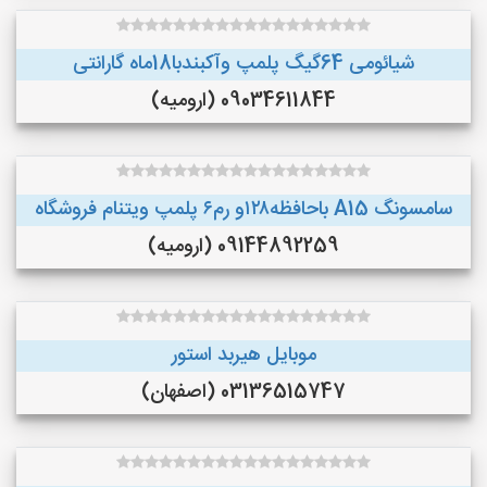
شیائومی 64گیگ پلمپ وآکبندبا18ماه گارانتی
09034611844 (ارومیه)
سامسونگ A15 باحافظه۱۲۸و رم۶ پلمپ ویتنام فروشگاه
09144892259 (ارومیه)
موبایل هیربد استور
03136515747 (اصفهان)