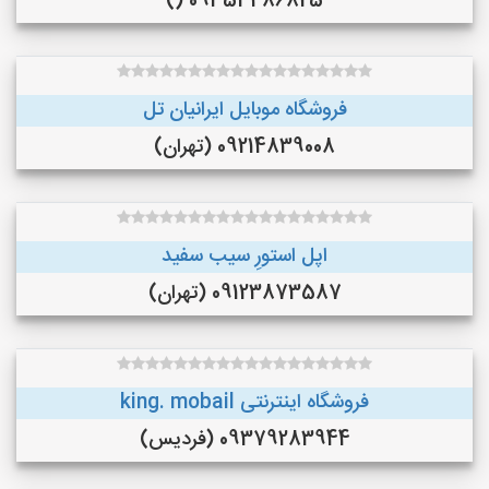
09353486825 ()
فروشگاه موبایل ایرانیان تل
09214839008 (تهران)
اپل استورِ سیب سفید
09123873587 (تهران)
فروشگاه اینترنتی king. mobail
09379283944 (فردیس)