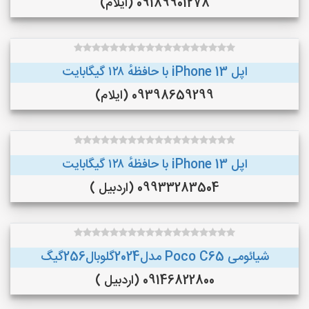
09189901278 (ایلام)
اپل iPhone 13 با حافظهٔ ۱۲۸ گیگابایت
09398659299 (ایلام)
اپل iPhone 13 با حافظهٔ ۱۲۸ گیگابایت
09933283504 (اردبیل )
شیائومی Poco C65 مدل2024گلوبال256گیگ
09146822800 (اردبیل )