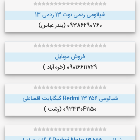
شیائومی ردمی نوت 13 ردمی 13
09386290760 (بندر عباس)
فروش موبایل
09016611729 (خرم‌آباد )
شیائومی Redmi 13 ۲۵۶ گیگابایت اقساطی
09333041150 (رشت )