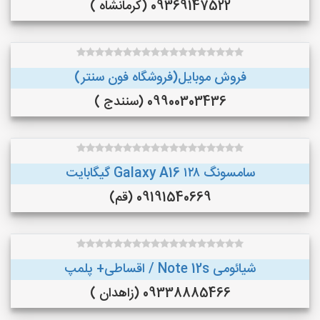
09369147522 (کرمانشاه )
فروش موبایل(فروشگاه فون سنتر)
09900303436 (سنندج )
سامسونگ Galaxy A16 ۱۲۸ گیگابایت
09191540669 (قم)
شیائومی Note 12s / اقساطی+ پلمپ
09338885466 (زاهدان )