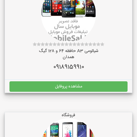
شیائومی A3 حافظه 64 و 128 گیگ
همدان
09189159910
مشاهده پروفایل
فروشگاه