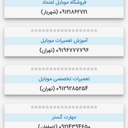
فروشگاه موبایل اعتماد
09121862721 (شهریار)
آموزش تعمیرات موبایل
09196777796 (تهران)
تعمیرات تخصصی موبایل
09129285254 (تهران)
مهارت گستر
09214394650 (اصفهان)