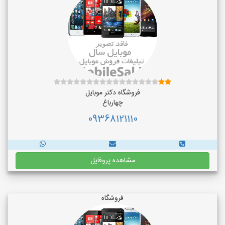
فروشگاه دکتر موبایل
چهارباغ
09368121110
مشاهده پروفایل
فروشگاه