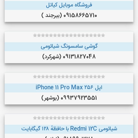
فروشگاه موبایل کیاتل
09158665710 (بیرجند )
گوشی سامسونگ شیائومی
09131827048 (شهرکرد)
اپل iPhone 11 Pro Max ۲۵۶
09937923551 (بوشهر)
شیائومی Redmi 12C با حافظهٔ ۱۲۸ گیگابایت