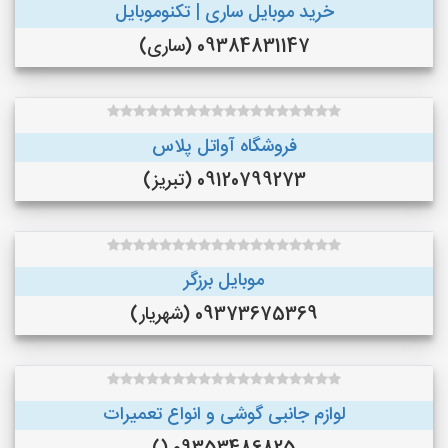
خرید موبایل ساری | تکنوموبایل
09384831147 (ساری)
فروشگاه آواتل پلاس
09120799273 (تبریز)
موبایل برزگر
09373675369 (شهریار)
لوازم جانبی گوشی و انواع تعمیرات