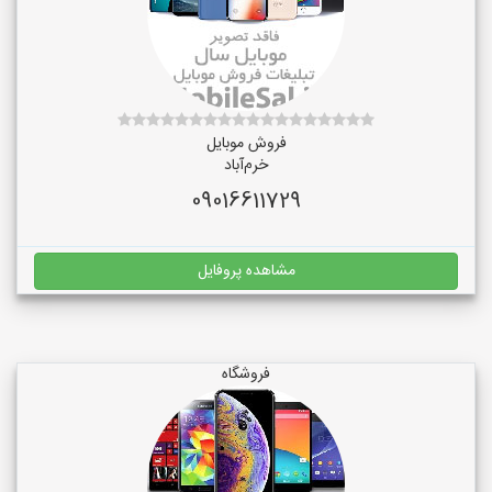
فروش موبایل
خرم‌آباد
09016611729
مشاهده پروفایل
فروشگاه