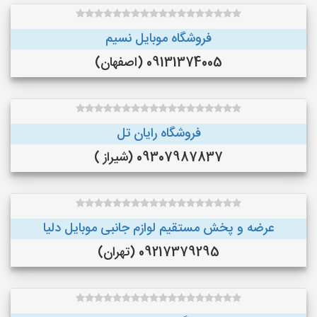
فروشگاه موبایل نسیم
09131374005 (اصفهان)
فروشگاه رایان تل
09307987837 (شیراز )
عرضه و پخش مستقيم لوازم جانبى موبايل دليا
09217379295 (تهران)