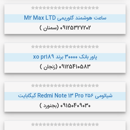
ساعت هوشمند گلوریمی M2 Max LTD
09125327202 (سمنان )
پاور بانک 30000 برند xo pr189
09125410583 (زنجان )
شیائومی Redmi Note 13 Pro ۲۵۶ گیگابایت
09150409030 (بجنورد )