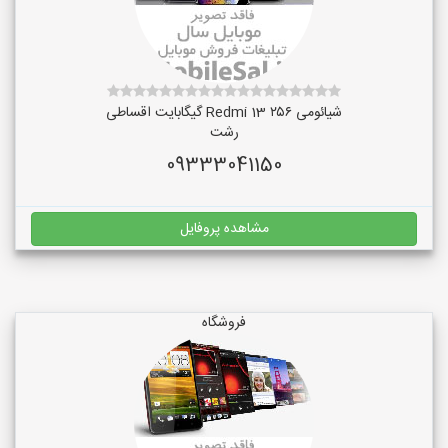
شیائومی Redmi 13 ۲۵۶ گیگابایت اقساطی
رشت
09333041150
مشاهده پروفایل
فروشگاه