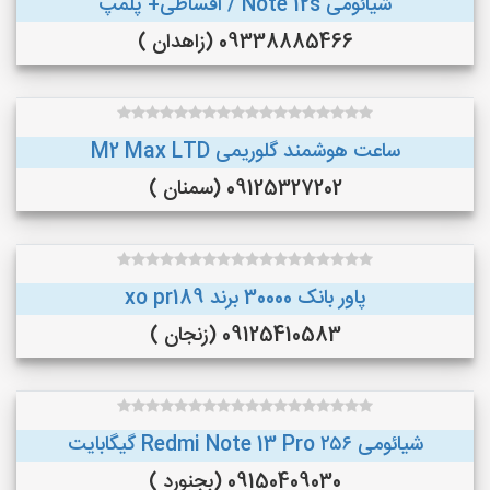
شیائومی Note 12s / اقساطی+ پلمپ
09338885466 (زاهدان )
ساعت هوشمند گلوریمی M2 Max LTD
09125327202 (سمنان )
پاور بانک 30000 برند xo pr189
09125410583 (زنجان )
شیائومی Redmi Note 13 Pro ۲۵۶ گیگابایت
09150409030 (بجنورد )