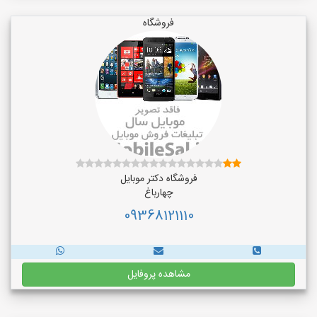
فروشگاه
فروشگاه دکتر موبایل
چهارباغ
09368121110
مشاهده پروفایل