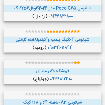
شیائومی Poco C65 مدل2024گلوبال256گیگ
09146822800
(اردبیل )
شیائومی 64گیگ پلمپ وآکبندبا18ماه گارانتی
09034611844
(ارومیه)
فروشگاه دکتر موبایل
09368121110
(چهارباغ)
شیائومی A3 حافظه 64 و 128 گیگ