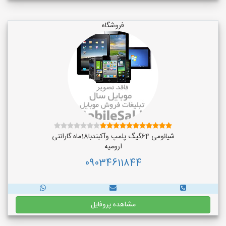
فروشگاه
شیائومی 64گیگ پلمپ وآکبندبا18ماه گارانتی
ارومیه
09034611844
مشاهده پروفایل