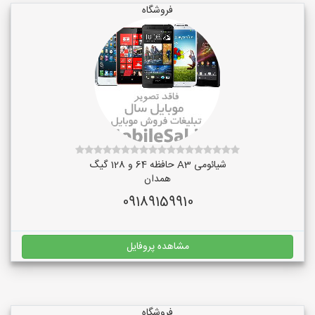
فروشگاه
شیائومی A3 حافظه 64 و 128 گیگ
همدان
09189159910
مشاهده پروفایل
فروشگاه