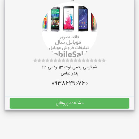
شیائومی ردمی نوت 13 ردمی 13
بندر عباس
09386290760
مشاهده پروفایل