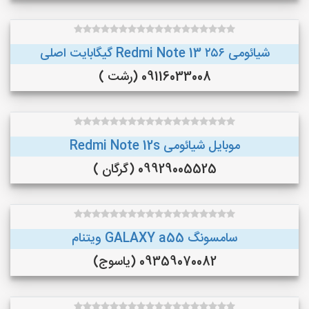
شیائومی Redmi Note 13 ۲۵۶ گیگابایت اصلی
09116033008 (رشت )
موبایل شیائومی Redmi Note 12s
09929005525 (گرگان )
سامسونگ GALAXY a55 ویتنام
09359070082 (یاسوج)