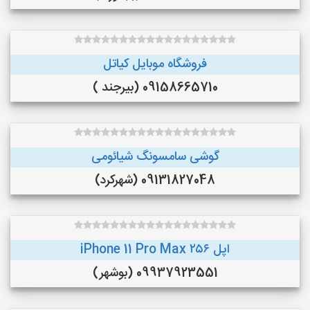
فروشگاه موبایل کیاتل
09158665710 (بیرجند )
گوشی سامسونگ شیائومی
09131827048 (شهرکرد)
اپل iPhone 11 Pro Max ۲۵۶
09937923551 (بوشهر)