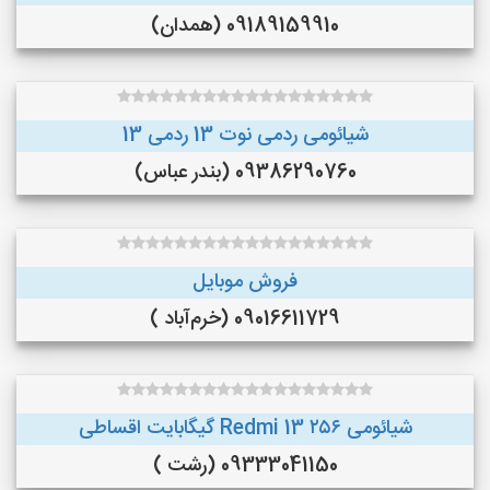
09189159910 (همدان)
شیائومی ردمی نوت 13 ردمی 13
09386290760 (بندر عباس)
فروش موبایل
09016611729 (خرم‌آباد )
شیائومی Redmi 13 ۲۵۶ گیگابایت اقساطی
09333041150 (رشت )