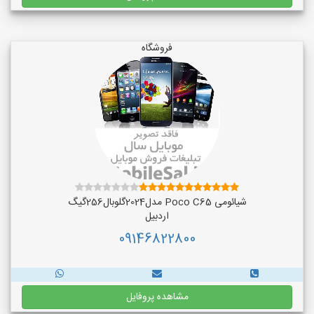
فروشگاه
شیائومی Poco C65 مدل2024گلوبال256گیگ
اردبیل
09146822800
مشاهده پروفایل