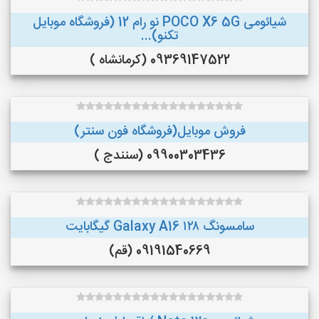
شیائومی POCO X6 5G نو رام 12 (فروشگاه موبایل
تکنو)...
09369147522 (کرمانشاه )
فروش موبایل(فروشگاه فون سنتر)
09900303436 (سنندج )
سامسونگ Galaxy A16 ۱۲۸ گیگابایت
09191540669 (قم)