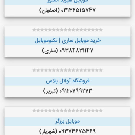
موبایل هیربد استور
03136515747 (اصفهان)
خرید موبایل ساری | تکنوموبایل
09384831147 (ساری)
فروشگاه آواتل پلاس
09120799273 (تبریز)
موبایل برزگر
09373675369 (شهریار)