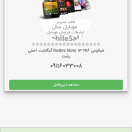
شیائومی Redmi Note 13 ۲۵۶ گیگابایت اصلی
رشت
09116033008
مشاهده پروفایل