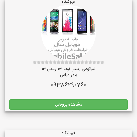
فروشگاه
شیائومی ردمی نوت 13 ردمی 13
بندر عباس
09386290760
مشاهده پروفایل
فروشگاه