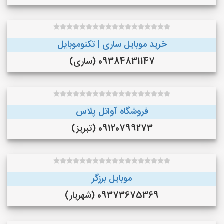
خرید موبایل ساری | تکنوموبایل
09384831147 (ساری)
فروشگاه آواتل پلاس
09120799273 (تبریز)
موبایل برزگر
09373675369 (شهریار)