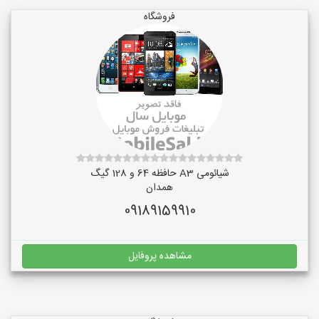
فروشگاه
شیائومی A3 حافظه 64 و 128 گیگ
همدان
09189159910
مشاهده پروفایل