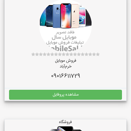
فروش موبایل
خرم‌آباد
09016611729
مشاهده پروفایل
فروشگاه