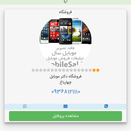
فروشگاه
فروشگاه دکتر موبایل
چهارباغ
09368121110
مشاهده پروفایل