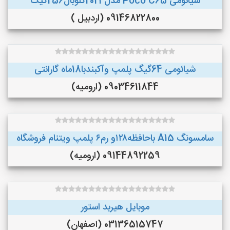
شیائومی Poco C65 مدل2024گلوبال256گیگ
09146822800 (اردبیل )
شیائومی 64گیگ پلمپ وآکبندبا18ماه گارانتی
09034611844 (ارومیه)
سامسونگ A15 باحافظه۱۲۸و رم۶ پلمپ ویتنام فروشگاه
09144892259 (ارومیه)
موبایل هیربد استور
03136515747 (اصفهان)