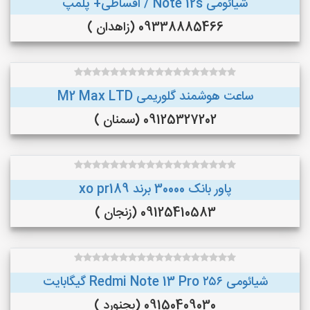
شیائومی Note 12s / اقساطی+ پلمپ
09338885466 (زاهدان )
ساعت هوشمند گلوریمی M2 Max LTD
09125327202 (سمنان )
پاور بانک 30000 برند xo pr189
09125410583 (زنجان )
شیائومی Redmi Note 13 Pro ۲۵۶ گیگابایت
09150409030 (بجنورد )