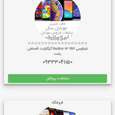
شیائومی Redmi 13 ۲۵۶ گیگابایت اقساطی
رشت
09333041150
مشاهده پروفایل
فروشگاه