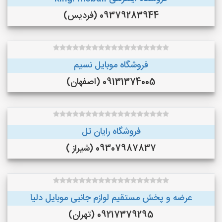
09379283944 (فردیس)
فروشگاه موبایل نسیم
09131374005 (اصفهان)
فروشگاه رایان تل
09307987837 (شیراز )
عرضه و پخش مستقيم لوازم جانبى موبايل دليا
09217379295 (تهران)