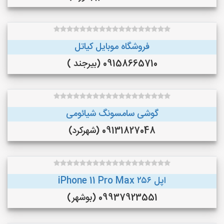
فروشگاه موبایل کیاتل
09158665710 (بیرجند )
گوشی سامسونگ شیائومی
09131827048 (شهرکرد)
اپل iPhone 11 Pro Max ۲۵۶
09937923551 (بوشهر)