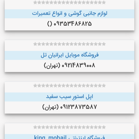
لوازم جانبی گوشی و انواع تعمیرات
09353486825 ()
فروشگاه موبایل ایرانیان تل
09214839008 (تهران)
اپل استورِ سیب سفید
09123873587 (تهران)
فروشگاه اینترنتی king. mobail