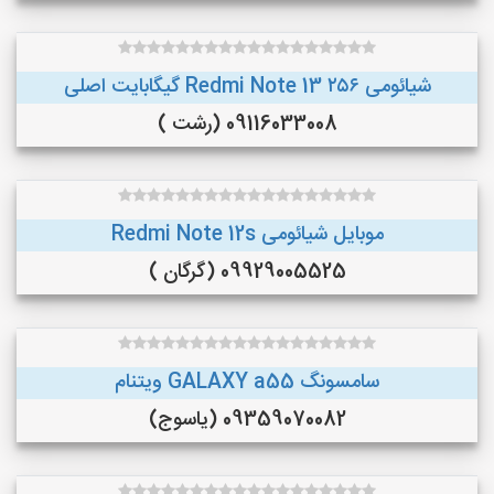
شیائومی Redmi Note 13 ۲۵۶ گیگابایت اصلی
09116033008 (رشت )
موبایل شیائومی Redmi Note 12s
09929005525 (گرگان )
سامسونگ GALAXY a55 ویتنام
09359070082 (یاسوج)