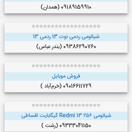
09189159910 (همدان)
شیائومی ردمی نوت 13 ردمی 13
09386290760 (بندر عباس)
فروش موبایل
09016611729 (خرم‌آباد )
شیائومی Redmi 13 ۲۵۶ گیگابایت اقساطی
09333041150 (رشت )