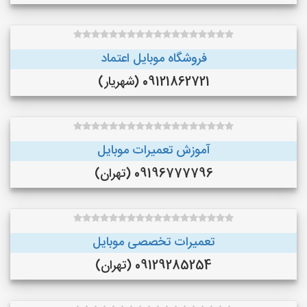
فروشگاه موبایل اعتماد
09121862721 (شهریار)
آموزش تعمیرات موبایل
09196777796 (تهران)
تعمیرات تخصصی موبایل
09129285254 (تهران)