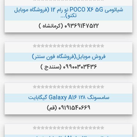
شیائومی POCO X6 5G نو رام 12 (فروشگاه موبایل
تکنو)...
09369147522 (کرمانشاه )
فروش موبایل(فروشگاه فون سنتر)
09900303436 (سنندج )
سامسونگ Galaxy A16 ۱۲۸ گیگابایت
09191540669 (قم)