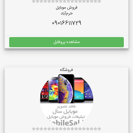
فروش موبایل
خرم‌آباد
09016611729
مشاهده پروفایل
فروشگاه