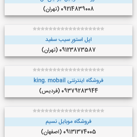
09214839008 (تهران)
اپل استورِ سیب سفید
09123873587 (تهران)
فروشگاه اینترنتی king. mobail
09379283944 (فردیس)
فروشگاه موبایل نسیم
09131374005 (اصفهان)