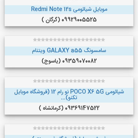
موبایل شیائومی Redmi Note 12s
09929005525 (گرگان )
سامسونگ GALAXY a55 ویتنام
09359070082 (یاسوج)
شیائومی POCO X6 5G نو رام 12 (فروشگاه موبایل
تکنو)...
09369147522 (کرمانشاه )