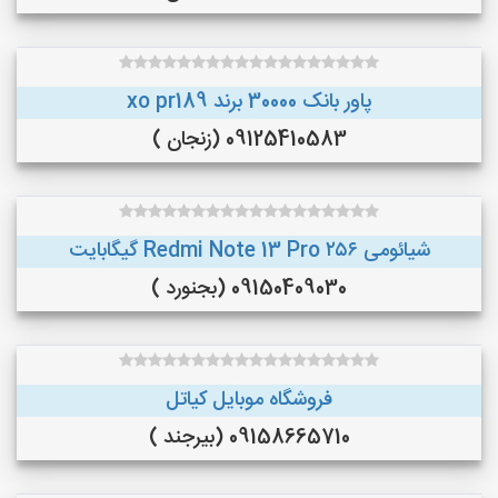
پاور بانک 30000 برند xo pr189
09125410583 (زنجان )
شیائومی Redmi Note 13 Pro ۲۵۶ گیگابایت
09150409030 (بجنورد )
فروشگاه موبایل کیاتل
09158665710 (بیرجند )