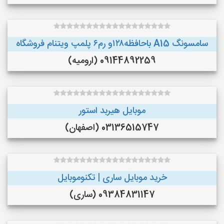
سامسونگ A15 باحافظه۱۲۸و رم۶ پلمپ ویتنام فروشگاه
09144892259 (ارومیه)
موبایل هیربد استور
03136515747 (اصفهان)
خرید موبایل ساری | تکنوموبایل
09384831147 (ساری)