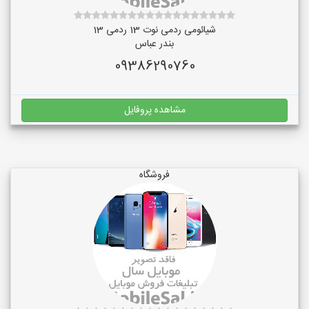
شیائومی ردمی نوت 13 ردمی 13
بندر عباس
09386290760
مشاهده پروفایل
فروشگاه