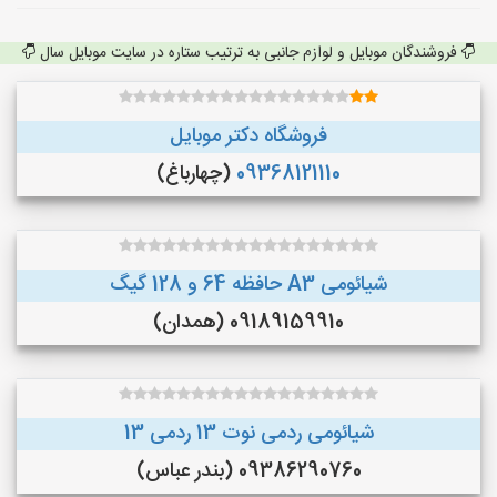
فروشندگان موبایل و لوازم جانبی به ترتیب ستاره در سایت موبایل سال
فروشگاه دکتر موبایل
09368121110
(چهارباغ)
شیائومی A3 حافظه 64 و 128 گیگ
09189159910 (همدان)
شیائومی ردمی نوت 13 ردمی 13
09386290760 (بندر عباس)