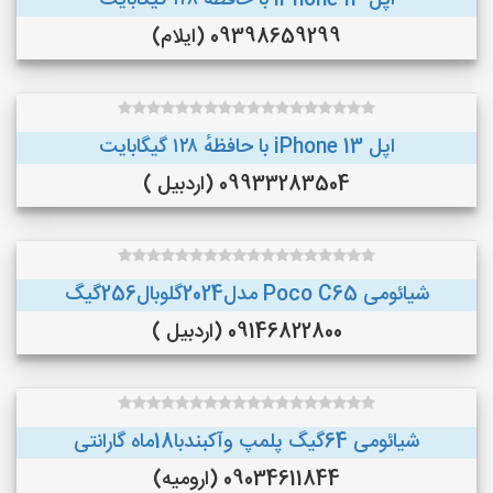
اپل iPhone 13 با حافظهٔ ۱۲۸ گیگابایت
09398659299 (ایلام)
اپل iPhone 13 با حافظهٔ ۱۲۸ گیگابایت
09933283504 (اردبیل )
شیائومی Poco C65 مدل2024گلوبال256گیگ
09146822800 (اردبیل )
شیائومی 64گیگ پلمپ وآکبندبا18ماه گارانتی
09034611844 (ارومیه)