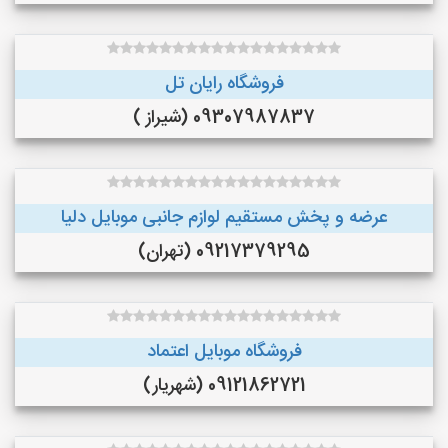
فروشگاه رایان تل
09307987837 (شیراز )
عرضه و پخش مستقيم لوازم جانبى موبايل دليا
09217379295 (تهران)
فروشگاه موبایل اعتماد
09121862721 (شهریار)