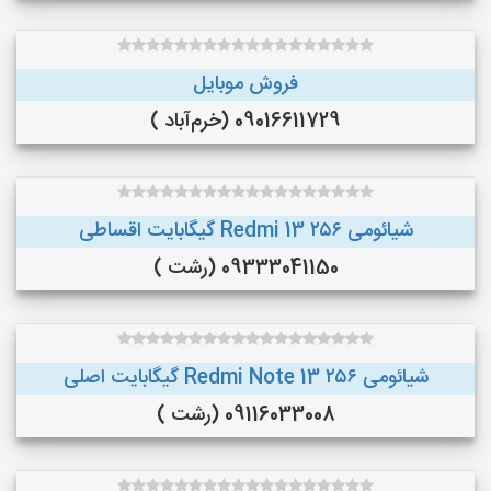
فروش موبایل
09016611729 (خرم‌آباد )
شیائومی Redmi 13 ۲۵۶ گیگابایت اقساطی
09333041150 (رشت )
شیائومی Redmi Note 13 ۲۵۶ گیگابایت اصلی
09116033008 (رشت )