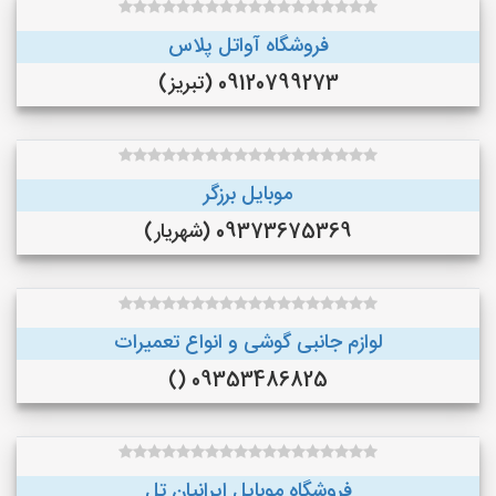
فروشگاه آواتل پلاس
09120799273 (تبریز)
موبایل برزگر
09373675369 (شهریار)
لوازم جانبی گوشی و انواع تعمیرات
09353486825 ()
فروشگاه موبایل ایرانیان تل