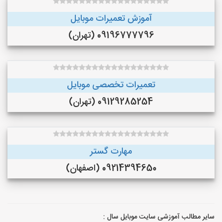
آموزش تعمیرات موبایل
09196777796 (تهران)
تعمیرات تخصصی موبایل
09129285254 (تهران)
مهارت گستر
09214394650 (اصفهان)
سایر مطالب آموزشی سایت موبایل سال :