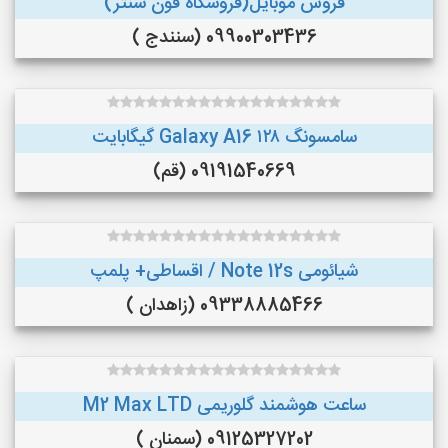
فروش موبایل(فروشگاه فون سنتر)
09900303436 (سنندج )
سامسونگ Galaxy A16 ۱۲۸ گیگابایت
09191540669 (قم)
شیائومی Note 12s / اقساطی+ پلمپ
09338885466 (زاهدان )
ساعت هوشمند گلوریمی M2 Max LTD
09125327202 (سمنان )