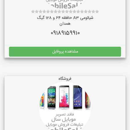
شیائومی A3 حافظه 64 و 128 گیگ
همدان
09189159910
مشاهده پروفایل
فروشگاه