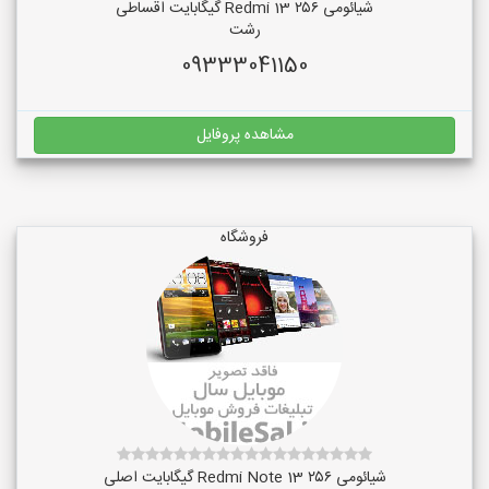
شیائومی Redmi 13 ۲۵۶ گیگابایت اقساطی
رشت
09333041150
مشاهده پروفایل
فروشگاه
شیائومی Redmi Note 13 ۲۵۶ گیگابایت اصلی