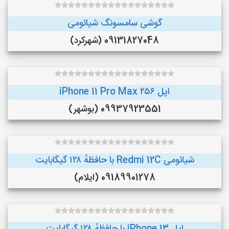
گوشی سامسونگ شیائومی
09131827048 (شهرکرد)
اپل iPhone 11 Pro Max ۲۵۶
09937923551 (بوشهر)
شیائومی Redmi 12C با حافظهٔ ۱۲۸ گیگابایت
09189901278 (ایلام)