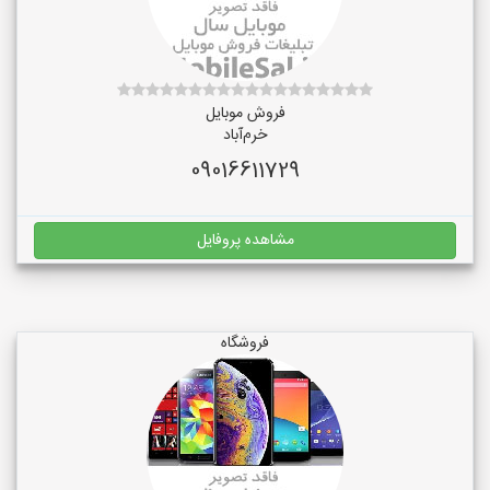
فروش موبایل
خرم‌آباد
09016611729
مشاهده پروفایل
فروشگاه