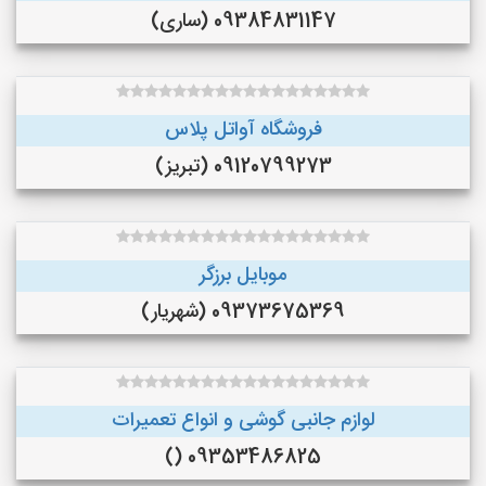
09384831147 (ساری)
فروشگاه آواتل پلاس
09120799273 (تبریز)
موبایل برزگر
09373675369 (شهریار)
لوازم جانبی گوشی و انواع تعمیرات
09353486825 ()