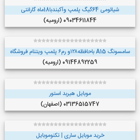
شیائومی 64گیگ پلمپ وآکبندبا18ماه گارانتی
09034611844 (ارومیه)
سامسونگ A15 باحافظه۱۲۸و رم۶ پلمپ ویتنام فروشگاه
09144892259 (ارومیه)
موبایل هیربد استور
03136515747 (اصفهان)
خرید موبایل ساری | تکنوموبایل