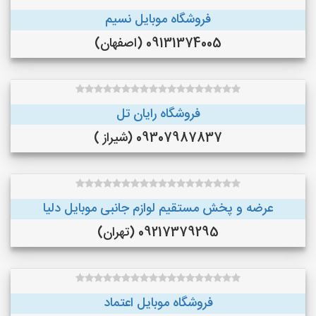
فروشگاه موبایل نسیم
09131374005 (اصفهان)
فروشگاه رایان تل
09307987837 (شیراز )
عرضه و پخش مستقيم لوازم جانبى موبايل دليا
09217379295 (تهران)
فروشگاه موبایل اعتماد