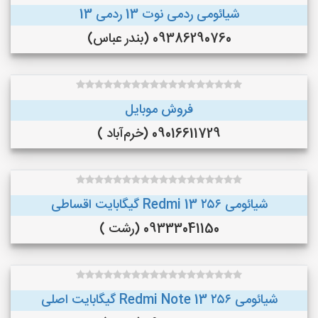
شیائومی ردمی نوت 13 ردمی 13
09386290760 (بندر عباس)
فروش موبایل
09016611729 (خرم‌آباد )
شیائومی Redmi 13 ۲۵۶ گیگابایت اقساطی
09333041150 (رشت )
شیائومی Redmi Note 13 ۲۵۶ گیگابایت اصلی