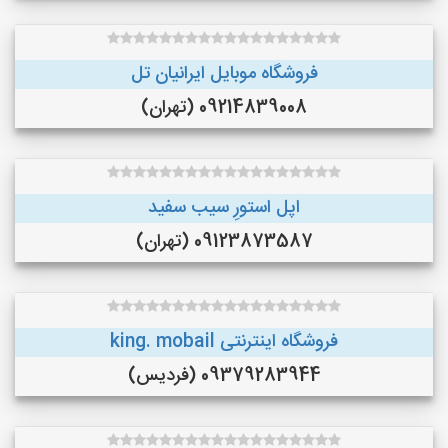
فروشگاه موبایل ایرانیان تل
09214839008 (تهران)
اپل استورِ سیب سفید
09123873587 (تهران)
فروشگاه اینترنتی king. mobail
09379283944 (فردیس)