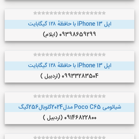
اپل iPhone 13 با حافظهٔ ۱۲۸ گیگابایت
09398659299 (ایلام)
اپل iPhone 13 با حافظهٔ ۱۲۸ گیگابایت
09933283504 (اردبیل )
شیائومی Poco C65 مدل2024گلوبال256گیگ
09146822800 (اردبیل )