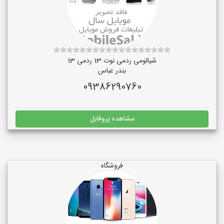
شیائومی ردمی نوت 13 ردمی 13
بندر عباس
09386290760
مشاهده پروفایل
فروشگاه