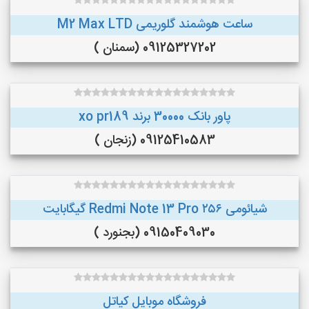
ساعت هوشمند گلوریمی M2 Max LTD
09125327202 (سمنان )
پاور بانک 30000 برند xo pr189
09125410583 (زنجان )
شیائومی Redmi Note 13 Pro ۲۵۶ گیگابایت
09150409030 (بجنورد )
فروشگاه موبایل کیاتل