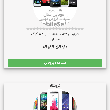
شیائومی A3 حافظه 64 و 128 گیگ
همدان
09189159910
مشاهده پروفایل
فروشگاه