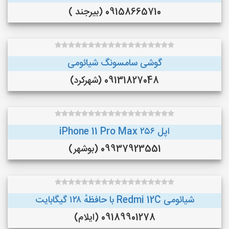
09158665710 (بیرجند )
گوشی سامسونگ شیائومی
09131827048 (شهرکرد)
اپل iPhone 11 Pro Max ۲۵۶
09937923551 (بوشهر)
شیائومی Redmi 12C با حافظهٔ ۱۲۸ گیگابایت
09189901278 (ایلام)