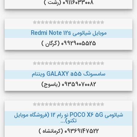
09116033008 (رشت )
موبایل شیائومی Redmi Note 12s
09929005525 (گرگان )
سامسونگ GALAXY a55 ویتنام
09359070082 (یاسوج)
شیائومی POCO X6 5G نو رام 12 (فروشگاه موبایل
تکنو)...
09369147522 (کرمانشاه )