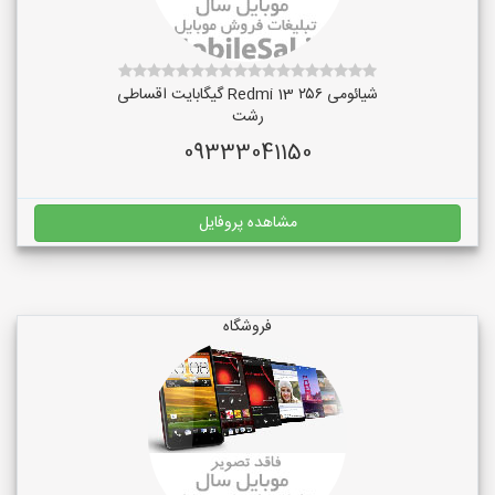
شیائومی Redmi 13 ۲۵۶ گیگابایت اقساطی
رشت
09333041150
مشاهده پروفایل
فروشگاه