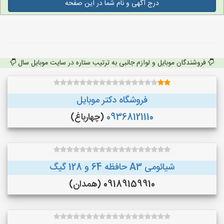
درج آگهی و نام شما در این صفحه
فروشندگان موبایل و لوازم جانبی به ترتیب ستاره در سایت موبایل سال
فروشگاه دکتر موبایل
09368121110
(چهارباغ)
شیائومی A3 حافظه 64 و 128 گیگ
09189159910 (همدان)