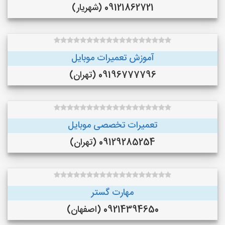
09121862721 (شهریار)
آموزش تعمیرات موبایل
09196777796 (تهران)
تعمیرات تخصصی موبایل
09129285254 (تهران)
مهارت گستر
09214394650 (اصفهان)