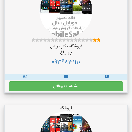
فروشگاه دکتر موبایل
چهارباغ
09368121110
مشاهده پروفایل
فروشگاه