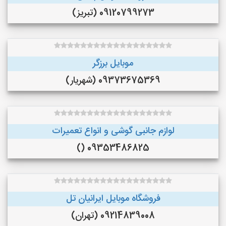
09120799273 (تبریز)
موبایل برزگر
09373675369 (شهریار)
لوازم جانبی گوشی و انواع تعمیرات
09353486825 ()
فروشگاه موبایل ایرانیان تل
09214839008 (تهران)