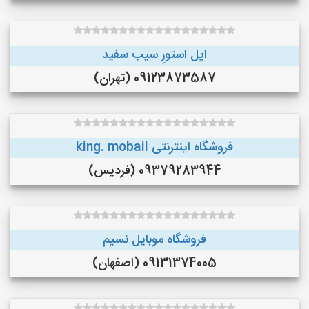
اپل استورِ سیب سفید
09123873587 (تهران)
فروشگاه اینترنتی king. mobail
09379283944 (فردیس)
فروشگاه موبایل نسیم
09131374005 (اصفهان)