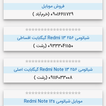
فروش موبایل
09016611729 (خرم‌آباد )
شیائومی Redmi 13 ۲۵۶ گیگابایت اقساطی
09333041150 (رشت )
شیائومی Redmi Note 13 ۲۵۶ گیگابایت اصلی
09116033008 (رشت )
موبایل شیائومی Redmi Note 12s