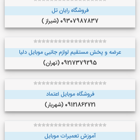
فروشگاه رایان تل
09307987837 (شیراز )
عرضه و پخش مستقيم لوازم جانبى موبايل دليا
09217379295 (تهران)
فروشگاه موبایل اعتماد
09121862721 (شهریار)
آموزش تعمیرات موبایل