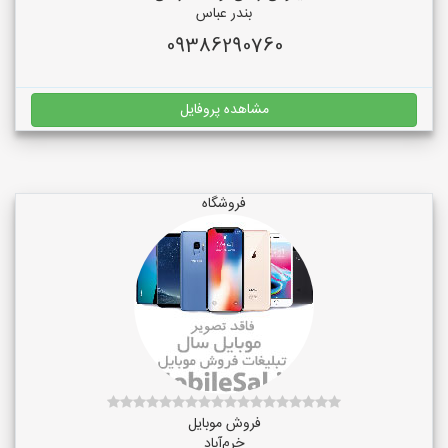
بندر عباس
09386290760
مشاهده پروفایل
فروشگاه
فروش موبایل
خرم‌آباد