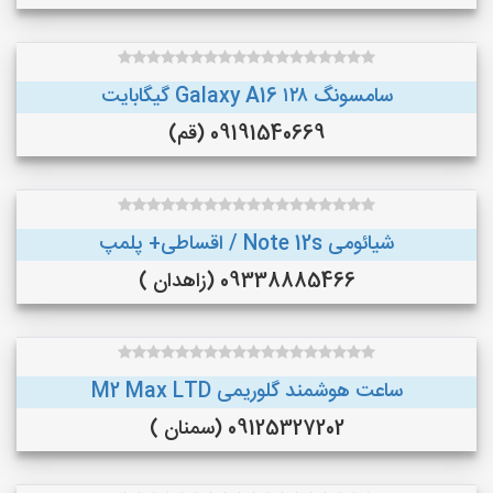
سامسونگ Galaxy A16 ۱۲۸ گیگابایت
09191540669 (قم)
شیائومی Note 12s / اقساطی+ پلمپ
09338885466 (زاهدان )
ساعت هوشمند گلوریمی M2 Max LTD
09125327202 (سمنان )