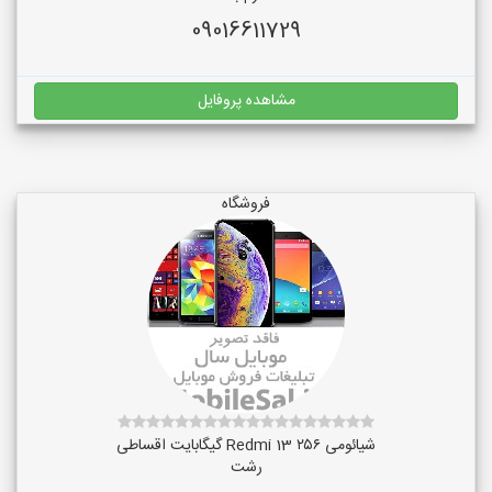
09016611729
مشاهده پروفایل
فروشگاه
شیائومی Redmi 13 ۲۵۶ گیگابایت اقساطی
رشت