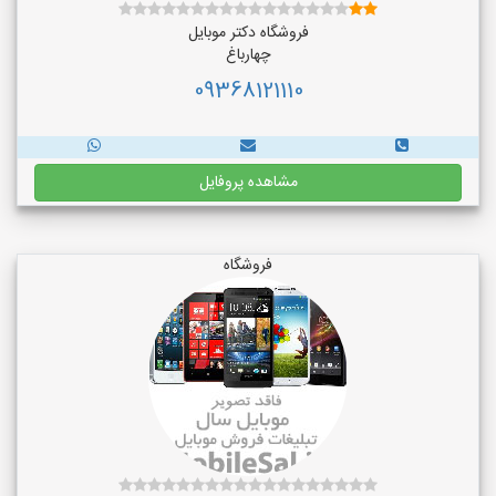
فروشگاه دکتر موبایل
چهارباغ
09368121110
مشاهده پروفایل
فروشگاه