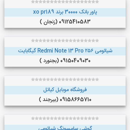
پاور بانک 30000 برند xo pr189
09125410583 (زنجان )
شیائومی Redmi Note 13 Pro ۲۵۶ گیگابایت
09150409030 (بجنورد )
فروشگاه موبایل کیاتل
09158665710 (بیرجند )
گوشی سامسونگ شیائومی