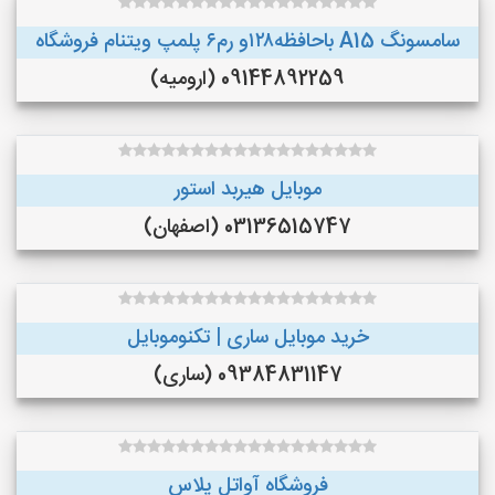
سامسونگ A15 باحافظه۱۲۸و رم۶ پلمپ ویتنام فروشگاه
09144892259 (ارومیه)
موبایل هیربد استور
03136515747 (اصفهان)
خرید موبایل ساری | تکنوموبایل
09384831147 (ساری)
فروشگاه آواتل پلاس