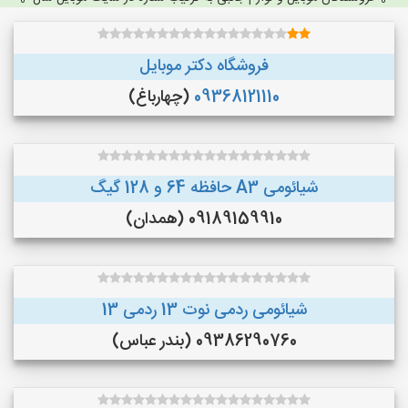
فروشگاه دکتر موبایل
09368121110
(چهارباغ)
شیائومی A3 حافظه 64 و 128 گیگ
09189159910 (همدان)
شیائومی ردمی نوت 13 ردمی 13
09386290760 (بندر عباس)