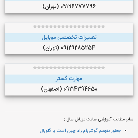
09196777796 (تهران)
تعمیرات تخصصی موبایل
09129285254 (تهران)
مهارت گستر
09214394650 (اصفهان)
سایر مطالب آموزشی سایت موبایل سال :
چطور بفهمم گوشی‌ام رام چین است یا گلوبال