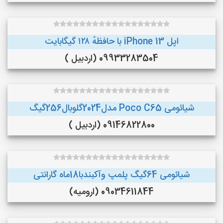
اپل iPhone 13 با حافظهٔ ۱۲۸ گیگابایت
09933283504 (اردبیل )
شیائومی Poco C65 مدل2024گلوبال256گیگ
09146822800 (اردبیل )
شیائومی 64گیگ پلمپ وآکبندبا18ماه گارانتی
09034611844 (ارومیه)