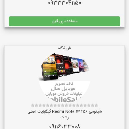
09333041150
مشاهده پروفایل
فروشگاه
شیائومی Redmi Note 13 ۲۵۶ گیگابایت اصلی
رشت
09116033008