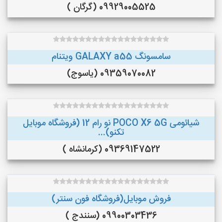
09929005525 (گرگان )
سامسونگ GALAXY a55 ویتنام
09359070082 (یاسوج)
شیائومی POCO X6 5G نو رام 12 (فروشگاه موبایل
تکنو)...
09369147522 (کرمانشاه )
فروش موبایل(فروشگاه فون سنتر)
09900303436 (سنندج )