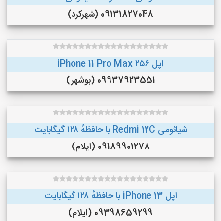
09131827048 (شهرکرد)
اپل iPhone 11 Pro Max ۲۵۶
09937923551 (بوشهر)
شیائومی Redmi 12C با حافظهٔ ۱۲۸ گیگابایت
09189901278 (ایلام)
اپل iPhone 13 با حافظهٔ ۱۲۸ گیگابایت
09398659299 (ایلام)