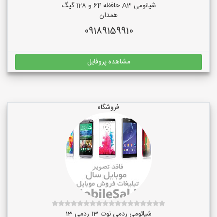
شیائومی A3 حافظه 64 و 128 گیگ
همدان
09189159910
مشاهده پروفایل
فروشگاه
شیائومی ردمی نوت 13 ردمی 13