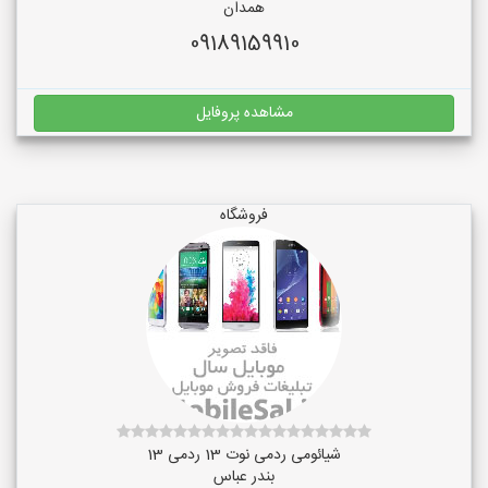
همدان
09189159910
مشاهده پروفایل
فروشگاه
شیائومی ردمی نوت 13 ردمی 13
بندر عباس