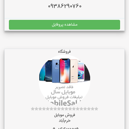
09386290760
مشاهده پروفایل
فروشگاه
فروش موبایل
خرم‌آباد