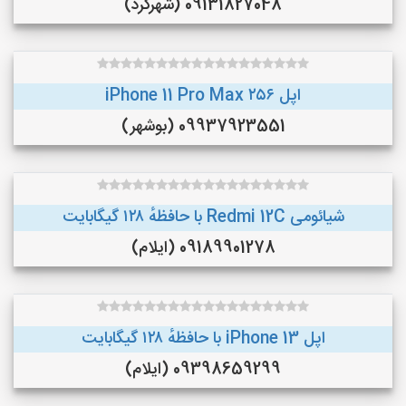
09131827048 (شهرکرد)
اپل iPhone 11 Pro Max ۲۵۶
09937923551 (بوشهر)
شیائومی Redmi 12C با حافظهٔ ۱۲۸ گیگابایت
09189901278 (ایلام)
اپل iPhone 13 با حافظهٔ ۱۲۸ گیگابایت
09398659299 (ایلام)