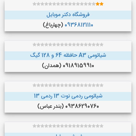
فروشگاه دکتر موبایل
09368121110
(چهارباغ)
شیائومی A3 حافظه 64 و 128 گیگ
09189159910 (همدان)
شیائومی ردمی نوت 13 ردمی 13
09386290760 (بندر عباس)