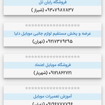
فروشگاه رایان تل
09307987837 (شیراز )
عرضه و پخش مستقيم لوازم جانبى موبايل دليا
09217379295 (تهران)
فروشگاه موبایل اعتماد
09121862721 (شهریار)
آموزش تعمیرات موبایل
09196777796 (تهران)