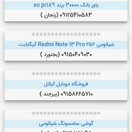
پاور بانک 30000 برند xo pr189
09125410583 (زنجان )
شیائومی Redmi Note 13 Pro ۲۵۶ گیگابایت
09150409030 (بجنورد )
فروشگاه موبایل کیاتل
09158665710 (بیرجند )
گوشی سامسونگ شیائومی