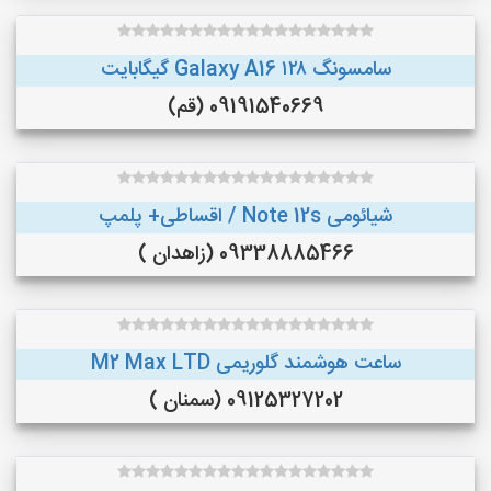
سامسونگ Galaxy A16 ۱۲۸ گیگابایت
09191540669 (قم)
شیائومی Note 12s / اقساطی+ پلمپ
09338885466 (زاهدان )
ساعت هوشمند گلوریمی M2 Max LTD
09125327202 (سمنان )