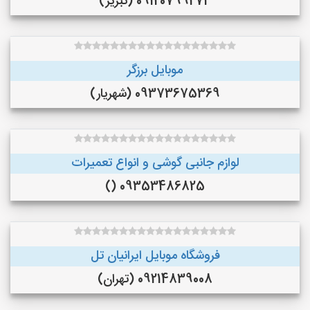
09120799273 (تبریز)
موبایل برزگر
09373675369 (شهریار)
لوازم جانبی گوشی و انواع تعمیرات
09353486825 ()
فروشگاه موبایل ایرانیان تل
09214839008 (تهران)