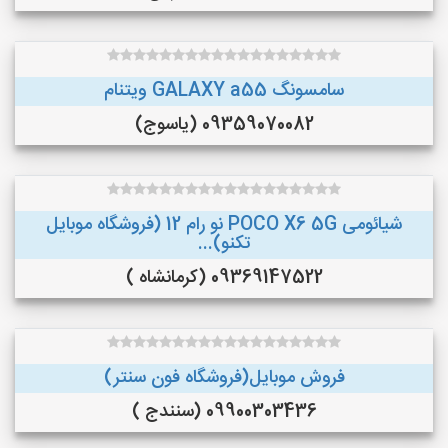
سامسونگ GALAXY a55 ویتنام
09359070082 (یاسوج)
شیائومی POCO X6 5G نو رام 12 (فروشگاه موبایل
تکنو)...
09369147522 (کرمانشاه )
فروش موبایل(فروشگاه فون سنتر)
09900303436 (سنندج )