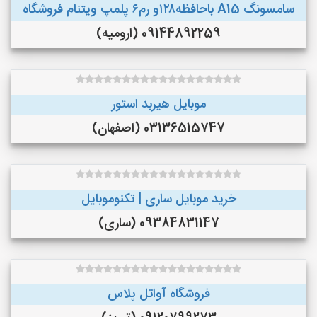
سامسونگ A15 باحافظه۱۲۸و رم۶ پلمپ ویتنام فروشگاه
09144892259 (ارومیه)
موبایل هیربد استور
03136515747 (اصفهان)
خرید موبایل ساری | تکنوموبایل
09384831147 (ساری)
فروشگاه آواتل پلاس