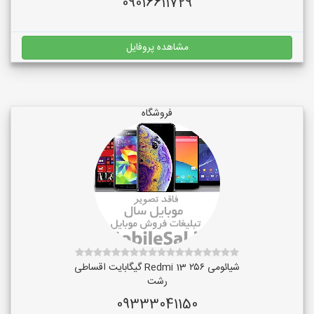
09016611729
مشاهده پروفایل
فروشگاه
شیائومی Redmi 13 ۲۵۶ گیگابایت اقساطی
رشت
09333041150