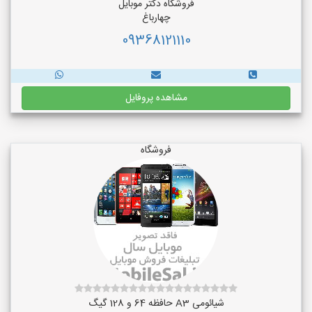
فروشگاه دکتر موبایل
چهارباغ
09368121110
مشاهده پروفایل
فروشگاه
شیائومی A3 حافظه 64 و 128 گیگ