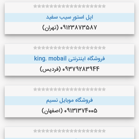
اپل استورِ سیب سفید
09123873587 (تهران)
فروشگاه اینترنتی king. mobail
09379283944 (فردیس)
فروشگاه موبایل نسیم
09131374005 (اصفهان)