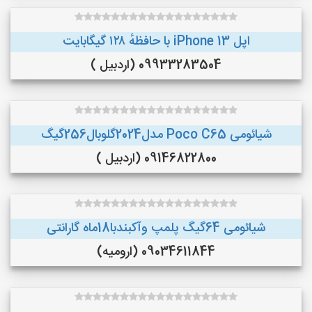
اپل iPhone 13 با حافظهٔ ۱۲۸ گیگابایت
09933283504 (اردبیل )
شیائومی Poco C65 مدل2024گلوبال256گیگ
09146822800 (اردبیل )
شیائومی 64گیگ پلمپ وآکبندبا18ماه گارانتی
09034611844 (ارومیه)