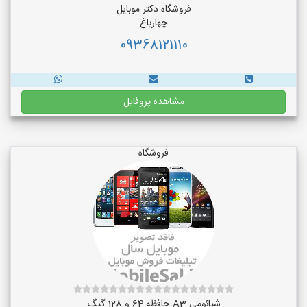
فروشگاه دکتر موبایل
چهارباغ
09368121110
مشاهده پروفایل
فروشگاه
شیائومی A3 حافظه 64 و 128 گیگ