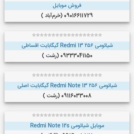
فروش موبایل
09016611729 (خرم‌آباد )
شیائومی Redmi 13 ۲۵۶ گیگابایت اقساطی
09333041150 (رشت )
شیائومی Redmi Note 13 ۲۵۶ گیگابایت اصلی
09116033008 (رشت )
موبایل شیائومی Redmi Note 12s