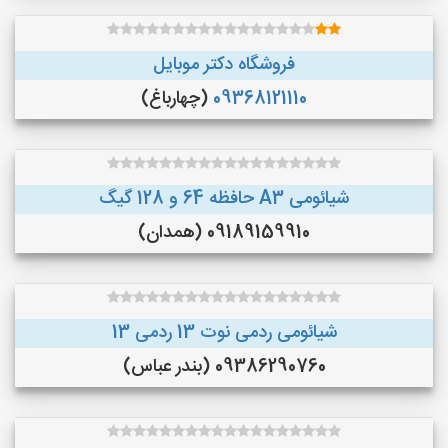
فروشگاه دکتر موبایل
09368121110
(چهارباغ)
شیائومی A3 حافظه 64 و 128 گیگ
09189159910 (همدان)
شیائومی ردمی نوت 13 ردمی 13
09386290760 (بندر عباس)