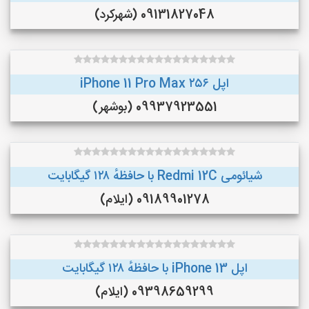
09131827048 (شهرکرد)
اپل iPhone 11 Pro Max ۲۵۶
09937923551 (بوشهر)
شیائومی Redmi 12C با حافظهٔ ۱۲۸ گیگابایت
09189901278 (ایلام)
اپل iPhone 13 با حافظهٔ ۱۲۸ گیگابایت
09398659299 (ایلام)