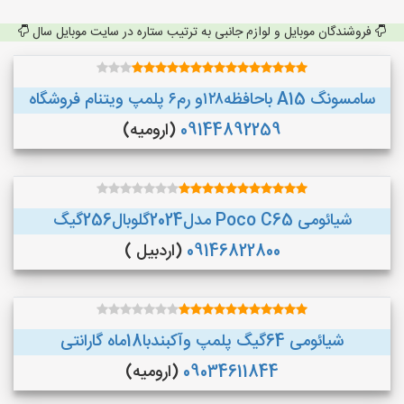
فروشندگان موبایل و لوازم جانبی به ترتیب ستاره در سایت موبایل سال
سامسونگ A15 باحافظه۱۲۸و رم۶ پلمپ ویتنام فروشگاه
09144892259
(ارومیه)
شیائومی Poco C65 مدل2024گلوبال256گیگ
09146822800
(اردبیل )
شیائومی 64گیگ پلمپ وآکبندبا18ماه گارانتی
09034611844
(ارومیه)