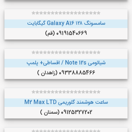
سامسونگ Galaxy A16 ۱۲۸ گیگابایت
09191540669 (قم)
شیائومی Note 12s / اقساطی+ پلمپ
09338885466 (زاهدان )
ساعت هوشمند گلوریمی M2 Max LTD
09125327202 (سمنان )