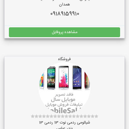
همدان
09189159910
مشاهده پروفایل
فروشگاه
شیائومی ردمی نوت 13 ردمی 13
بندر عباس