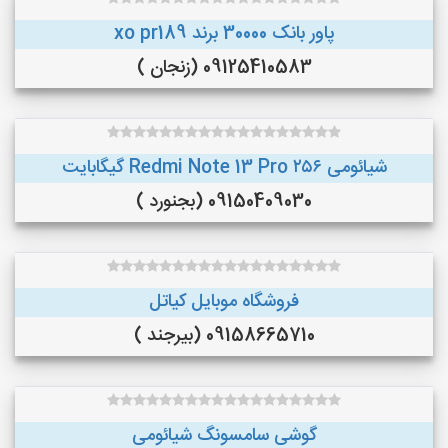
پاور بانک 30000 برند xo pr189
09125410583 (زنجان )
شیائومی Redmi Note 13 Pro ۲۵۶ گیگابایت
09150409030 (بجنورد )
فروشگاه موبایل کیاتل
09158665710 (بیرجند )
گوشی سامسونگ شیائومی