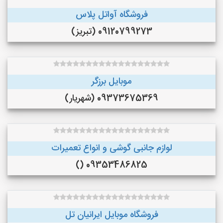
فروشگاه آواتل پلاس
09120799273 (تبریز)
موبایل برزگر
09373675369 (شهریار)
لوازم جانبی گوشی و انواع تعمیرات
09353486825 ()
فروشگاه موبایل ایرانیان تل