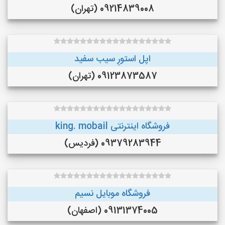
09214839008 (تهران)
اپل استورِ سیب سفید
09123873587 (تهران)
فروشگاه اینترنتی king. mobail
09379283944 (فردیس)
فروشگاه موبایل نسیم
09131374005 (اصفهان)