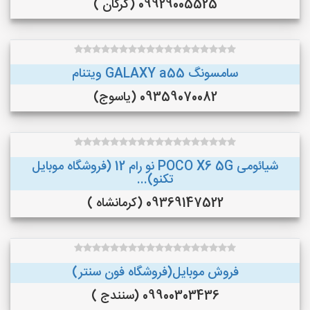
09929005525 (گرگان )
سامسونگ GALAXY a55 ویتنام
09359070082 (یاسوج)
شیائومی POCO X6 5G نو رام 12 (فروشگاه موبایل
تکنو)...
09369147522 (کرمانشاه )
فروش موبایل(فروشگاه فون سنتر)
09900303436 (سنندج )