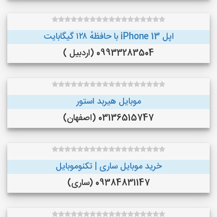
اپل iPhone 13 با حافظهٔ ۱۲۸ گیگابایت
09933283504 (اردبیل )
موبایل هیربد استور
03136515747 (اصفهان)
خرید موبایل ساری | تکنوموبایل
09384831147 (ساری)