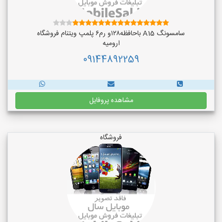
سامسونگ A15 باحافظه۱۲۸و رم۶ پلمپ ویتنام فروشگاه
ارومیه
09144892259
مشاهده پروفایل
فروشگاه