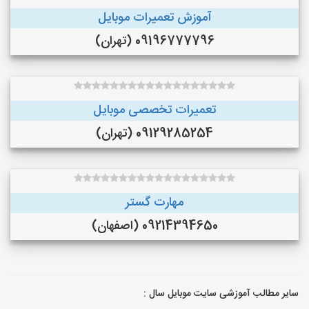
آموزش تعمیرات موبایل
09196777796 (تهران)
تعمیرات تخصصی موبایل
09129285254 (تهران)
مهارت گستر
09214394650 (اصفهان)
سایر مطالب آموزشی سایت موبایل سال :