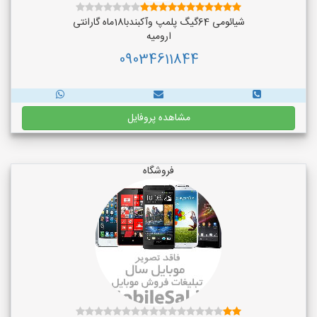
شیائومی 64گیگ پلمپ وآکبندبا18ماه گارانتی
ارومیه
09034611844
مشاهده پروفایل
فروشگاه