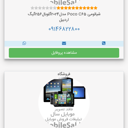
شیائومی Poco C65 مدل2024گلوبال256گیگ
اردبیل
09146822800
مشاهده پروفایل
فروشگاه