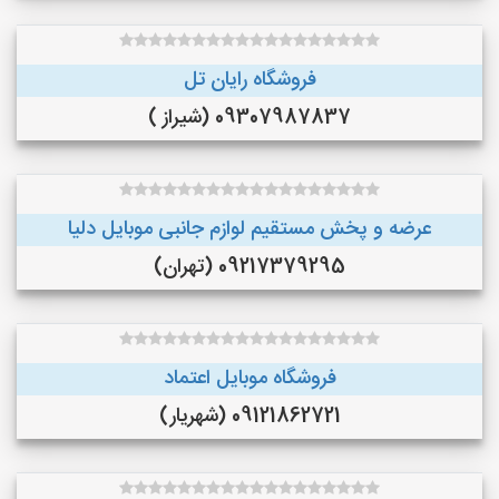
فروشگاه رایان تل
09307987837 (شیراز )
عرضه و پخش مستقيم لوازم جانبى موبايل دليا
09217379295 (تهران)
فروشگاه موبایل اعتماد
09121862721 (شهریار)