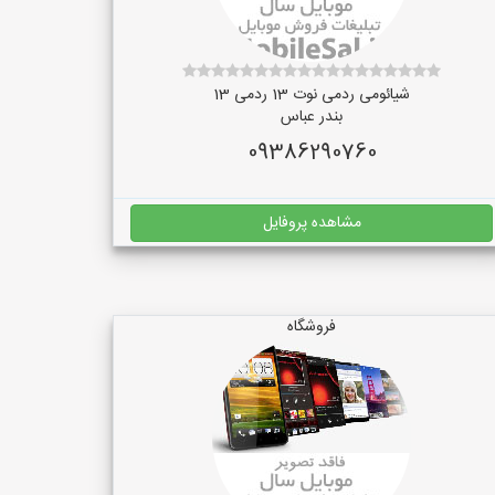
شیائومی ردمی نوت 13 ردمی 13
بندر عباس
09386290760
مشاهده پروفایل
فروشگاه