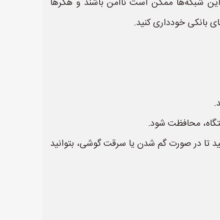
گام استفاده از شبکه‌های Wi-Fi عمومی، مراقب باشید. این شبکه‌ها ممکن است ناامن باشند و هکرها
.
تگاه، محافظت شود.
ی "Find My Device" (در اندروید) یا "Find My iPhone" (در iOS) را فعال کنید تا در صورت گم شدن یا سرقت گوشی، بتوانید