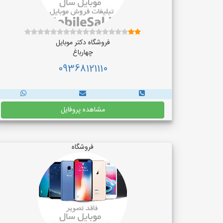
فروشگاه دکتر موبایل
چهارباغ
09368121110
مشاهده پروفایل
فروشگاه