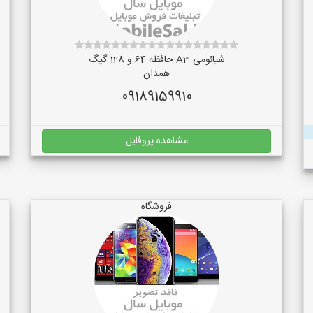
شیائومی A3 حافظه 64 و 128 گیگ
همدان
09189159910
مشاهده پروفایل
فروشگاه