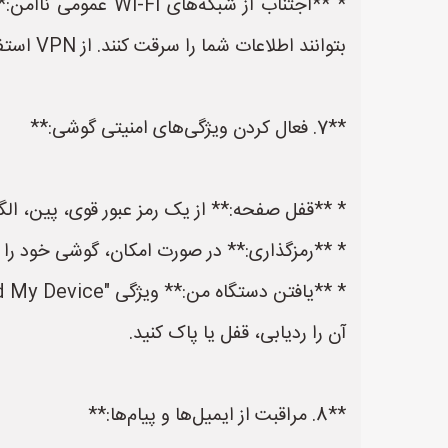
بتوانند اطلاعات شما را سرقت کنند. از VPN استفاده کنید یا از انجام فعالیت‌های حساس مانند ورود به حساب‌های بانکی خودداری کنید.
**7. فعال کردن ویژگی‌های امنیتی گوشی:**
* **قفل صفحه:** از یک رمز عبور قوی، پین، ال
* **رمزگذاری:** در صورت امکان، گوشی خود را
آن را ردیابی، قفل یا پاک کنید.
**8. مراقبت از ایمیل‌ها و پیام‌ها:**