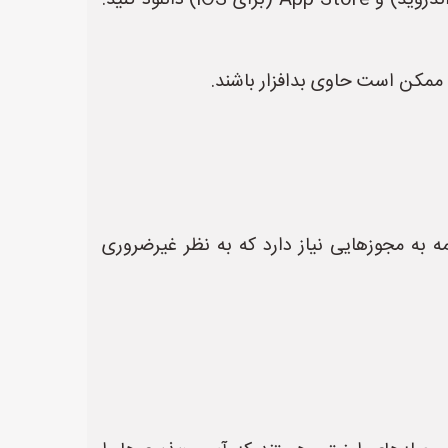
* **فقط از فروشگاه‌های رسمی:** برنامه‌ها را فقط از فروشگاه‌های رسمی مانند Google Play Store (برای اندروید) و App Store (برای iOS) دانلود کنید.
را ممکن است حاوی بدافزار باشند.
 به مجوزهایی نیاز دارد که به نظر غیرضروری