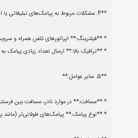
**4. مشکلات مربوط به پیامک‌های تبلیغاتی یا انبوه:**
* **فیلترینگ:** اپراتورهای تلفن همراه و سرویس‌
* **ترافیک بالا:** ارسال تعداد زیادی پیامک به
**5. سایر عوامل:**
* **مسافت:** در موارد نادر، مسافت بین فرستنده 
* **نوع پیامک:** پیامک‌های طولانی‌تر (مانند 