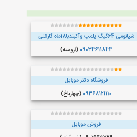
شیائومی 64گیگ پلمپ وآکبندبا18ماه گارانتی
09034611844
(ارومیه)
فروشگاه دکتر موبایل
09368121110
(چهارباغ)
فروش موبایل