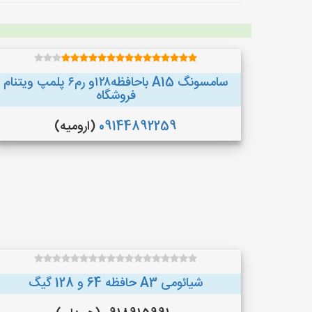
سامسونگ A15 باحافظه۱۲۸و رم۶ پلمپ ویتنام
فروشگاه
09144892259
(ارومیه)
شیائومی A3 حافظه 64 و 128 گیگ