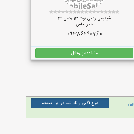
شیائومی ردمی نوت 13 ردمی 13
بندر عباس
09386290760
مشاهده پروفایل
درج آگهی و نام شما در این صفحه
این