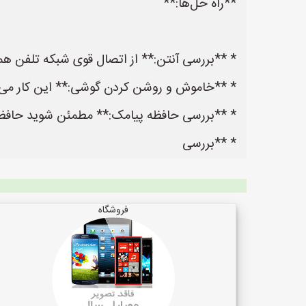
**راه حل‌ها:**
* **بررسی آنتن:** از اتصال قوی شبکه تلفن هم
* **خاموش و روشن کردن گوشی:** این کار می‌تو
* **بررسی حافظه پیامک:** مطمئن شوید حافظ
* **بررسی
فروشگاه