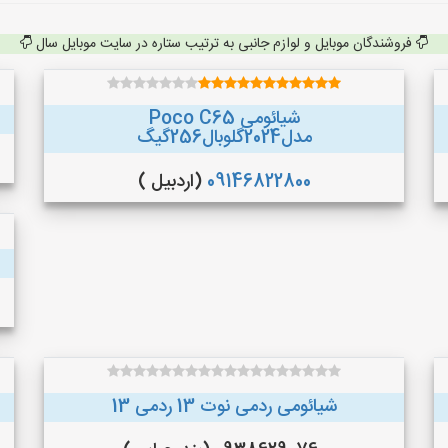
فروشندگان موبایل و لوازم جانبی به ترتیب ستاره در سایت موبایل سال
شیائومی Poco C65
مدل2024گلوبال256گیگ
09146822800
(اردبیل )
شیائومی ردمی نوت 13 ردمی 13