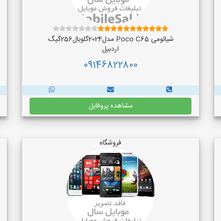
شیائومی Poco C65 مدل2024گلوبال256گیگ
اردبیل
09146822800
مشاهده پروفایل
فروشگاه