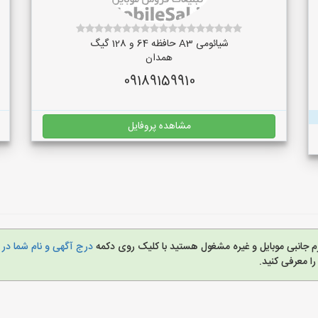
شیائومی A3 حافظه 64 و 128 گیگ
همدان
09189159910
مشاهده پروفایل
ازم جانبی موبایل و غیره مشغول هستید با کلیک روی دکمه
درج آگهی و نام شما در 
ا معرفی کنید.