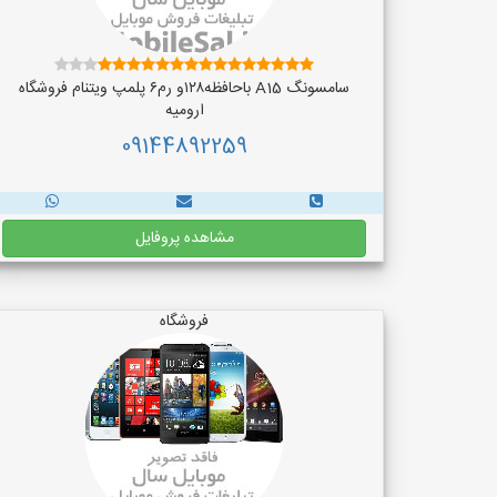
سامسونگ A15 باحافظه۱۲۸و رم۶ پلمپ ویتنام فروشگاه
ارومیه
09144892259
مشاهده پروفایل
فروشگاه