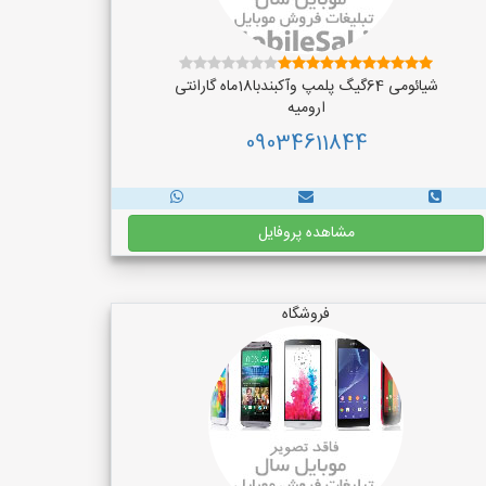
شیائومی 64گیگ پلمپ وآکبندبا18ماه گارانتی
ارومیه
09034611844
مشاهده پروفایل
فروشگاه