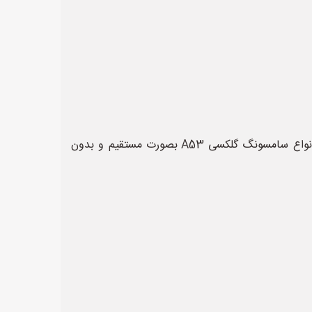
فروش سامسونگ گلکسی A53 بصورت مستقیم و بدون واسطه بصورت ‌کلی و جزئی. تلفن مشاوره و سفارش ... با خرید انواع سامسونگ گلکسی A53 بصورت مستقیم و بدون