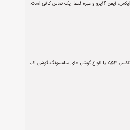
جهت سفارش انواع سامسونگ گلکسی A53 از جمله انواع گوشی های سامسونگ،گوشی آنر، انواع گوشی های هوشمند،آیفون ایکس، آیفن 14پرو و غیره فقط یک تماس کافی است.
با ما باشید تا در این قسمت نیز چندین سایت با بازدید و بازدهی بسیار بالا را جهت ثبت آگهی و تبلیغات فروش سامسونگ گلکسی A53 یا انواع گوشی های سامسونگ،گوشی آنر،