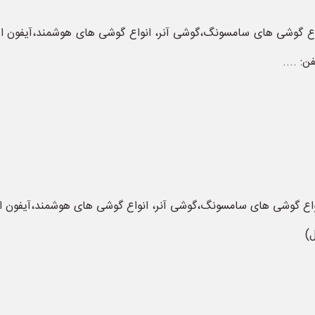
: ....