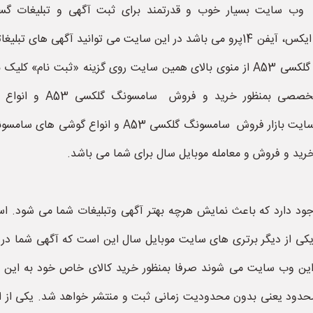
سامسونگ،گوشی آنر، انواع گوشی های هوشمند،آیفون ایکس، آیفن 14پرو می باشد در این سا
افزایش دهید. برای شروع کار و ثبت آگهی سامسونگ گلکسی A53 از منوی بالای همین سا
تکمیل نمایید. سایت موب
هوشمند،آیفون ایکس، آیفن 14پرو است. اگر به دنبال سای
د دارد که باعث نمایش هرچه بهتر آگهی وتبلیغات شما می شود. است
 این وب سایت می شوند صرفا بمنظور خرید کالای خاص خود به این و