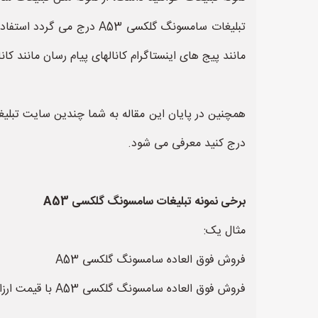
مانند پیج های اینستاگرام کانالهای پیام رسان مانند کان
درج کنید معرفی می شود.
برخی نمونه تبلیغات سامسونگ گلکسی A53
مثال یک:
فروش فوق العاده سامسونگ گلکسی A53
فروش فوق العاده سامسونگ گلکسی A53 با قیمت ارزان و کمترین قیمت ممکن. جهت سفارش انواع سامسونگ گلکسی A53 با شماره تلفن های ... تماس حاصل نمایید.