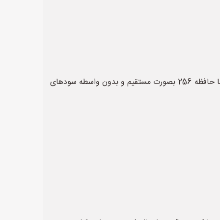
فروش اپل با حافظه 256 بصورت مستقیم و بدون واسطه بصورت ‌کلی و جزئی. تلفن مشاوره و سفارش ... با خرید انواع اپل با حافظه 256 بصورت مستقیم و بدون واسطه سودهای