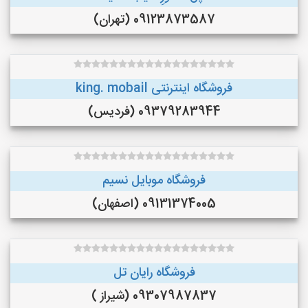
09123873587 (تهران)
فروشگاه اینترنتی king. mobail
09379283944 (فردیس)
فروشگاه موبایل نسیم
09131374005 (اصفهان)
فروشگاه رایان تل
09307987837 (شیراز )