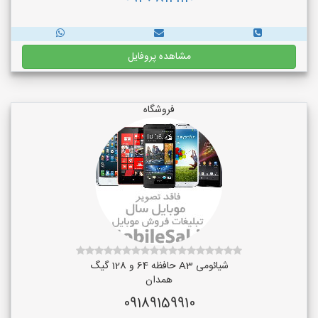
مشاهده پروفایل
فروشگاه
شیائومی A3 حافظه 64 و 128 گیگ
همدان
09189159910