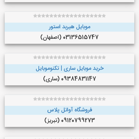
موبایل هیربد استور
03136515747 (اصفهان)
خرید موبایل ساری | تکنوموبایل
09384831147 (ساری)
فروشگاه آواتل پلاس
09120799273 (تبریز)