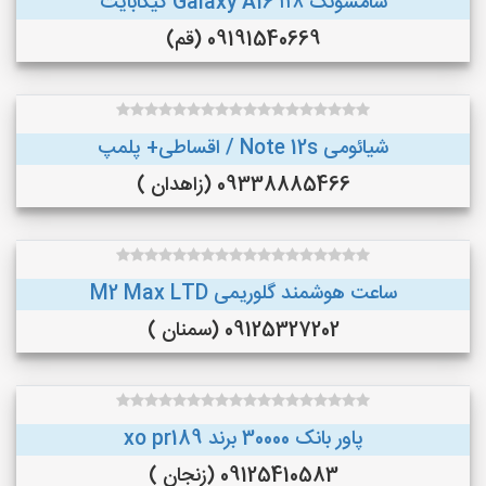
سامسونگ Galaxy A16 ۱۲۸ گیگابایت
09191540669 (قم)
شیائومی Note 12s / اقساطی+ پلمپ
09338885466 (زاهدان )
ساعت هوشمند گلوریمی M2 Max LTD
09125327202 (سمنان )
پاور بانک 30000 برند xo pr189
09125410583 (زنجان )