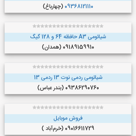
09368121110
(چهارباغ)
شیائومی A3 حافظه 64 و 128 گیگ
09189159910 (همدان)
شیائومی ردمی نوت 13 ردمی 13
09386290760 (بندر عباس)
فروش موبایل
09016611729 (خرم‌آباد )