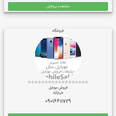
مشاهده پروفایل
فروشگاه
فروش موبایل
خرم‌آباد
09016611729