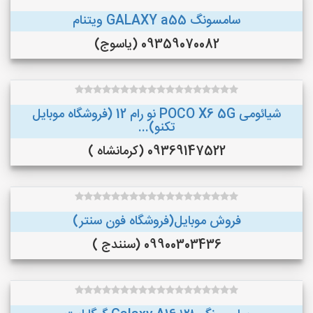
سامسونگ GALAXY a55 ویتنام
09359070082 (یاسوج)
شیائومی POCO X6 5G نو رام 12 (فروشگاه موبایل
تکنو)...
09369147522 (کرمانشاه )
فروش موبایل(فروشگاه فون سنتر)
09900303436 (سنندج )