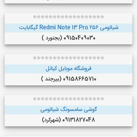
شیائومی Redmi Note 13 Pro ۲۵۶ گیگابایت
09150409030 (بجنورد )
فروشگاه موبایل کیاتل
09158665710 (بیرجند )
گوشی سامسونگ شیائومی
09131827048 (شهرکرد)