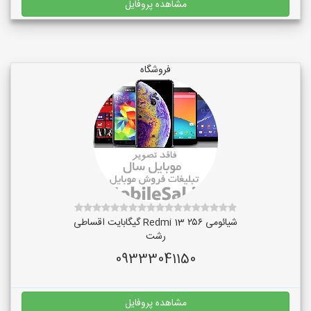
مشاهده پروفایل
فروشگاه
شیائومی Redmi 13 ۲۵۶ گیگابایت اقساطی
رشت
09333041150
مشاهده پروفایل