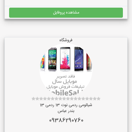
مشاهده پروفایل
فروشگاه
شیائومی ردمی نوت 13 ردمی 13
بندر عباس
09386290760