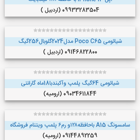
09933283504 (اردبیل )
شیائومی Poco C65 مدل2024گلوبال256گیگ
09146822800 (اردبیل )
شیائومی 64گیگ پلمپ وآکبندبا18ماه گارانتی
09034611844 (ارومیه)
سامسونگ A15 باحافظه۱۲۸و رم۶ پلمپ ویتنام فروشگاه
09144892259 (ارومیه)