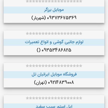
موبایل برزگر
09373675369 (شهریار)
لوازم جانبی گوشی و انواع تعمیرات
09353486825 ()
فروشگاه موبایل ایرانیان تل
09214839008 (تهران)
اپل استورِ سیب سفید