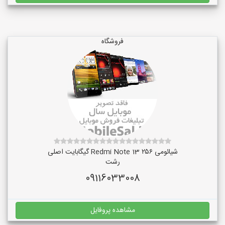
فروشگاه
شیائومی Redmi Note 13 ۲۵۶ گیگابایت اصلی
رشت
09116033008
مشاهده پروفایل