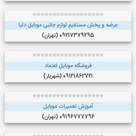
عرضه و پخش مستقيم لوازم جانبى موبايل دليا
09217379295 (تهران)
فروشگاه موبایل اعتماد
09121862721 (شهریار)
آموزش تعمیرات موبایل
09196777796 (تهران)