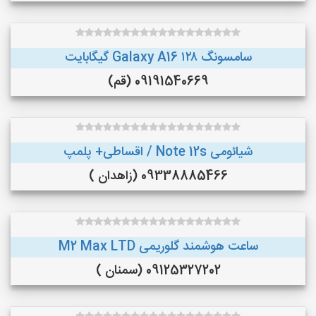
سامسونگ Galaxy A16 ۱۲۸ گیگابایت
09191540669 (قم)
شیائومی Note 12s / اقساطی+ پلمپ
09338885466 (زاهدان )
ساعت هوشمند گلوریمی M2 Max LTD
09125327202 (سمنان )