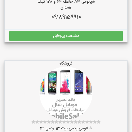
شیائومی A3 حافظه 64 و 128 گیگ
همدان
09189159910
مشاهده پروفایل
فروشگاه
شیائومی ردمی نوت 13 ردمی 13