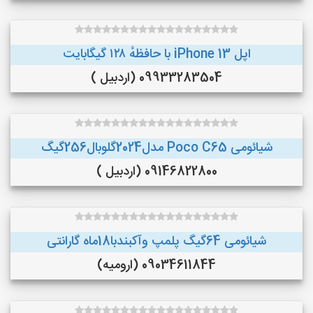
اپل iPhone 13 با حافظهٔ ۱۲۸ گیگابایت
09933283504 (اردبیل )
شیائومی Poco C65 مدل2024گلوبال256گیگ
09146822800 (اردبیل )
شیائومی 64گیگ پلمپ وآکبندبا18ماه گارانتی
09034611844 (ارومیه)