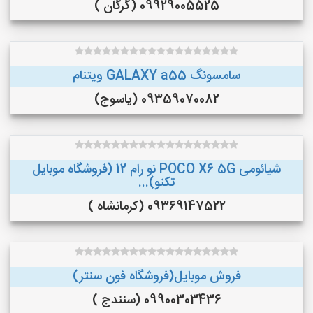
09929005525 (گرگان )
سامسونگ GALAXY a55 ویتنام
09359070082 (یاسوج)
شیائومی POCO X6 5G نو رام 12 (فروشگاه موبایل
تکنو)...
09369147522 (کرمانشاه )
فروش موبایل(فروشگاه فون سنتر)
09900303436 (سنندج )