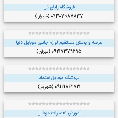
فروشگاه رایان تل
09307987837 (شیراز )
عرضه و پخش مستقيم لوازم جانبى موبايل دليا
09217379295 (تهران)
فروشگاه موبایل اعتماد
09121862721 (شهریار)
آموزش تعمیرات موبایل