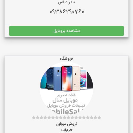
بندر عباس
09386290760
مشاهده پروفایل
فروشگاه
فروش موبایل
خرم‌آباد