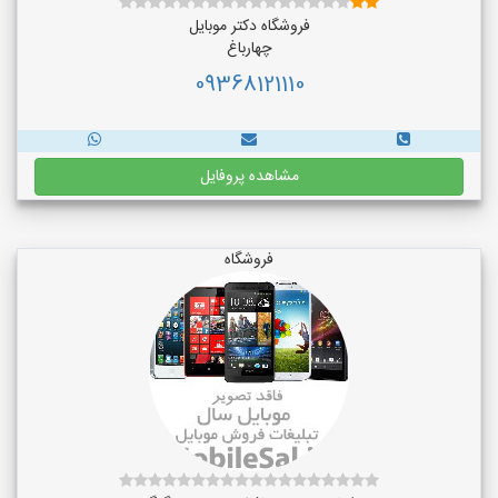
فروشگاه دکتر موبایل
چهارباغ
09368121110
مشاهده پروفایل
فروشگاه