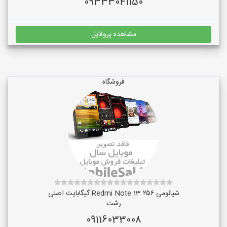
09333041150
مشاهده پروفایل
فروشگاه
شیائومی Redmi Note 13 ۲۵۶ گیگابایت اصلی
رشت
09116033008