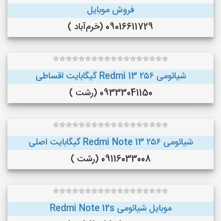
فروش موبایل
09016611729 (خرم‌آباد )
شیائومی Redmi 13 ۲۵۶ گیگابایت اقساطی
09333041150 (رشت )
شیائومی Redmi Note 13 ۲۵۶ گیگابایت اصلی
09116033008 (رشت )
موبایل شیائومی Redmi Note 12s