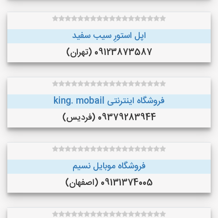
اپل استورِ سیب سفید
09123873587 (تهران)
فروشگاه اینترنتی king. mobail
09379283944 (فردیس)
فروشگاه موبایل نسیم
09131374005 (اصفهان)