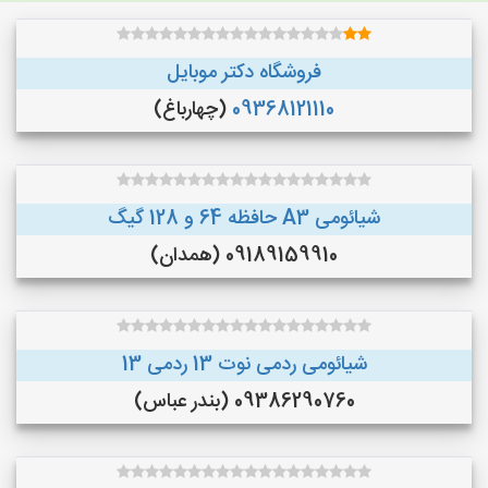
فروشگاه دکتر موبایل
09368121110
(چهارباغ)
شیائومی A3 حافظه 64 و 128 گیگ
09189159910 (همدان)
شیائومی ردمی نوت 13 ردمی 13
09386290760 (بندر عباس)