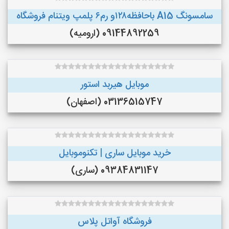
سامسونگ A15 باحافظه۱۲۸و رم۶ پلمپ ویتنام فروشگاه
09144892259 (ارومیه)
موبایل هیربد استور
03136515747 (اصفهان)
خرید موبایل ساری | تکنوموبایل
09384831147 (ساری)
فروشگاه آواتل پلاس