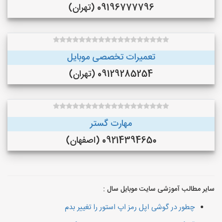
09196777796 (تهران)
تعمیرات تخصصی موبایل
09129285254 (تهران)
مهارت گستر
09214394650 (اصفهان)
سایر مطالب آموزشی سایت موبایل سال :
چطور در گوشی اپل رمز اپ استور را تغییر بدم