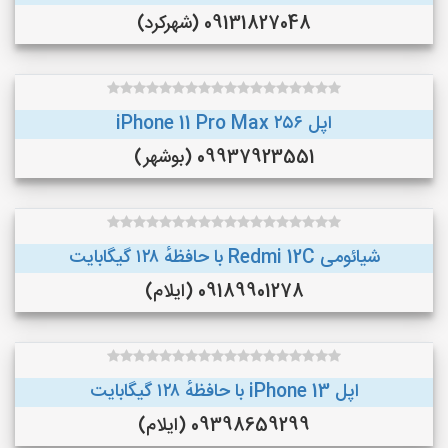
09131827048 (شهرکرد)
اپل iPhone 11 Pro Max ۲۵۶
09937923551 (بوشهر)
شیائومی Redmi 12C با حافظهٔ ۱۲۸ گیگابایت
09189901278 (ایلام)
اپل iPhone 13 با حافظهٔ ۱۲۸ گیگابایت
09398659299 (ایلام)