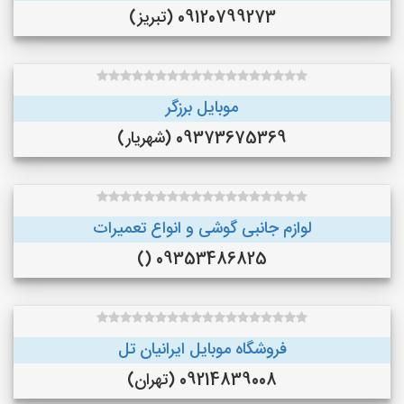
09120799273 (تبریز)
موبایل برزگر
09373675369 (شهریار)
لوازم جانبی گوشی و انواع تعمیرات
09353486825 ()
فروشگاه موبایل ایرانیان تل
09214839008 (تهران)