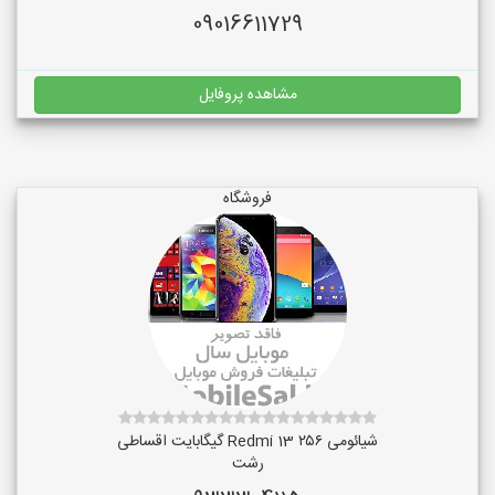
09016611729
مشاهده پروفایل
فروشگاه
شیائومی Redmi 13 ۲۵۶ گیگابایت اقساطی
رشت