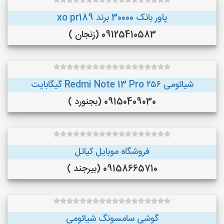
پاور بانک 30000 برند xo pr189
09125410583 (زنجان )
شیائومی Redmi Note 13 Pro ۲۵۶ گیگابایت
09150409030 (بجنورد )
فروشگاه موبایل کیاتل
09158665710 (بیرجند )
گوشی سامسونگ شیائومی