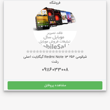
فروشگاه
شیائومی Redmi Note 13 ۲۵۶ گیگابایت اصلی
رشت
09116033008
مشاهده پروفایل