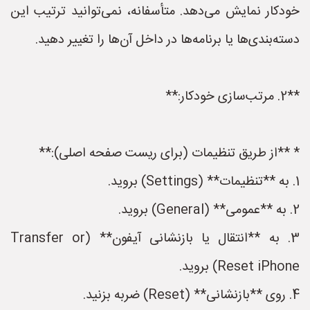
خودکار نمایش می‌دهد. متأسفانه، نمی‌توانید ترتیب این
دسته‌بندی‌ها یا برنامه‌ها در داخل آن‌ها را تغییر دهید.
**2. مرتب‌سازی خودکار:**
* **از طریق تنظیمات (برای ریست صفحه اصلی):**
1. به **تنظیمات** (Settings) بروید.
2. به **عمومی** (General) بروید.
3. به **انتقال یا بازنشانی آیفون** (Transfer or
Reset iPhone) بروید.
4. روی **بازنشانی** (Reset) ضربه بزنید.