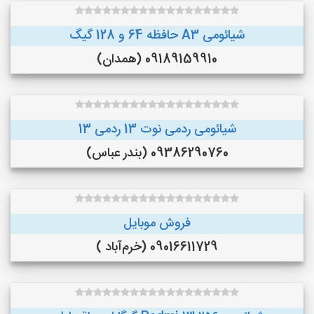
شیائومی A3 حافظه 64 و 128 گیگ
09189159910 (همدان)
شیائومی ردمی نوت 13 ردمی 13
09386290760 (بندر عباس)
فروش موبایل
09016611729 (خرم‌آباد )