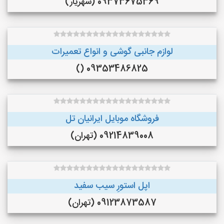
09373675369 (شهریار)
لوازم جانبی گوشی و انواع تعمیرات
09353486825 ()
فروشگاه موبایل ایرانیان تل
09214839008 (تهران)
اپل استورِ سیب سفید
09123873587 (تهران)