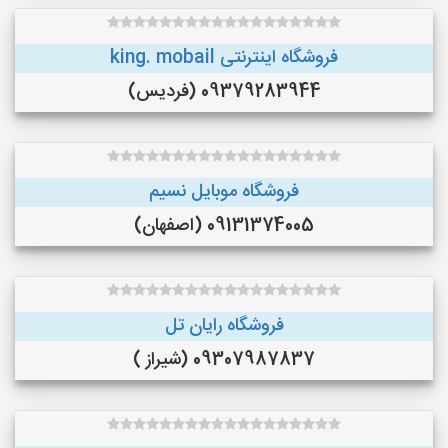
فروشگاه اینترنتی king. mobail
09379283944 (فردیس)
فروشگاه موبایل نسیم
09131374005 (اصفهان)
فروشگاه رایان تل
09307987837 (شیراز )