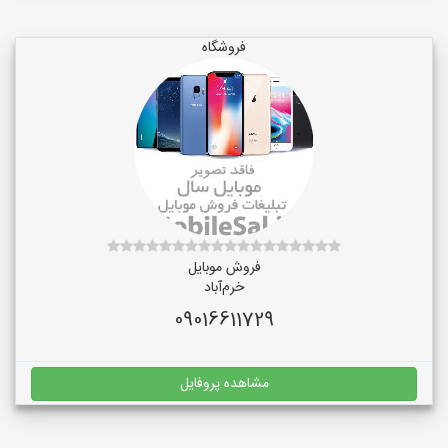
فروشگاه
فروش موبایل
خرم‌آباد
09016611729
مشاهده پروفایل