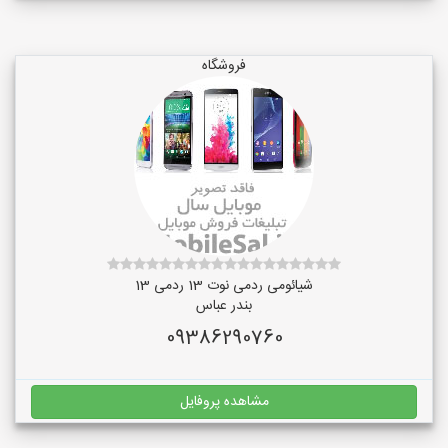
فروشگاه
شیائومی ردمی نوت 13 ردمی 13
بندر عباس
09386290760
مشاهده پروفایل