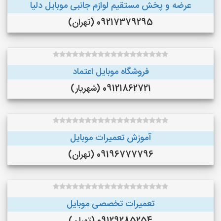
عرضه و پخش مستقيم لوازم جانبى موبايل دليا
09217379295 (تهران)
فروشگاه موبایل اعتماد
09121862721 (شهریار)
آموزش تعمیرات موبایل
09196777796 (تهران)
تعمیرات تخصصی موبایل