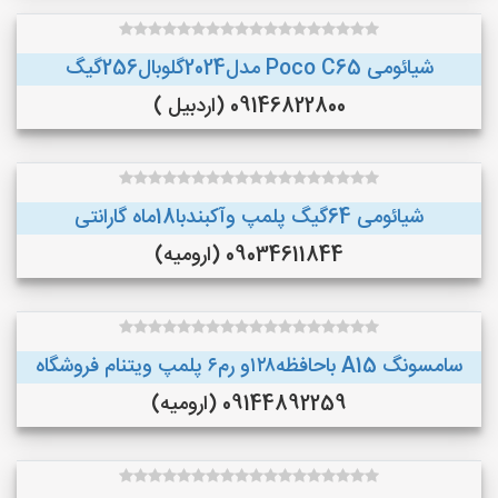
شیائومی Poco C65 مدل2024گلوبال256گیگ
09146822800 (اردبیل )
شیائومی 64گیگ پلمپ وآکبندبا18ماه گارانتی
09034611844 (ارومیه)
سامسونگ A15 باحافظه۱۲۸و رم۶ پلمپ ویتنام فروشگاه
09144892259 (ارومیه)