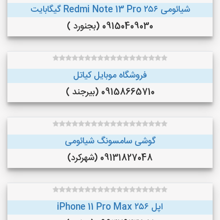
شیائومی Redmi Note 13 Pro ۲۵۶ گیگابایت
09150409030 (بجنورد )
فروشگاه موبایل کیاتل
09158665710 (بیرجند )
گوشی سامسونگ شیائومی
09131827048 (شهرکرد)
اپل iPhone 11 Pro Max ۲۵۶