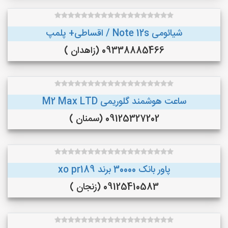
شیائومی Note 12s / اقساطی+ پلمپ
09338885466 (زاهدان )
ساعت هوشمند گلوریمی M2 Max LTD
09125327202 (سمنان )
پاور بانک 30000 برند xo pr189
09125410583 (زنجان )