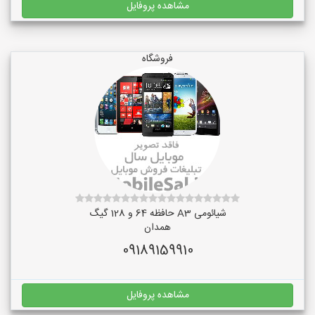
مشاهده پروفایل
فروشگاه
شیائومی A3 حافظه 64 و 128 گیگ
همدان
09189159910
مشاهده پروفایل