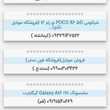
شیائومی POCO X6 5G نو رام 12 (فروشگاه موبایل
تکنو)...
09369147522 (کرمانشاه )
فروش موبایل(فروشگاه فون سنتر)
09900303436 (سنندج )
سامسونگ Galaxy A16 ۱۲۸ گیگابایت
09191540669 (قم)