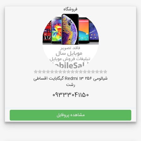
فروشگاه
شیائومی Redmi 13 ۲۵۶ گیگابایت اقساطی
رشت
09333041150
مشاهده پروفایل