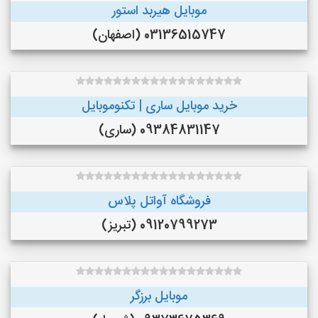
موبایل هیربد استور
03136515747 (اصفهان)
خرید موبایل ساری | تکنوموبایل
09384831147 (ساری)
فروشگاه آواتل پلاس
09120799273 (تبریز)
موبایل برزگر