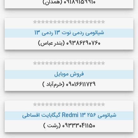
09189159910 (همدان)
شیائومی ردمی نوت 13 ردمی 13
09386290760 (بندر عباس)
فروش موبایل
09016611729 (خرم‌آباد )
شیائومی Redmi 13 ۲۵۶ گیگابایت اقساطی
09333041150 (رشت )