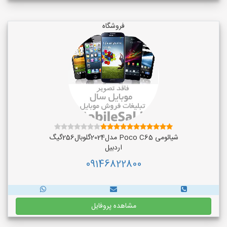
فروشگاه
شیائومی Poco C65 مدل2024گلوبال256گیگ
اردبیل
09146822800
مشاهده پروفایل