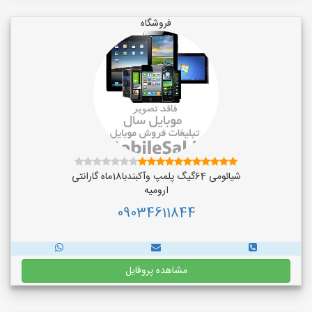
فروشگاه
شیائومی 64گیگ پلمپ وآکبندبا18ماه گارانتی
ارومیه
09034611844
مشاهده پروفایل