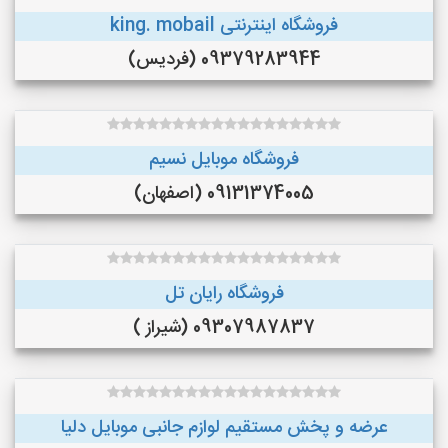
فروشگاه اینترنتی king. mobail
09379283944 (فردیس)
فروشگاه موبایل نسیم
09131374005 (اصفهان)
فروشگاه رایان تل
09307987837 (شیراز )
عرضه و پخش مستقيم لوازم جانبى موبايل دليا