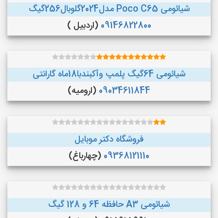
شیائومی Poco C65 مدل2024گلوبال256گیگ
09146822800
(اردبیل )
شیائومی 64گیگ پلمپ وآکبندبا18ماه گارانتی
09034611844
(ارومیه)
فروشگاه دکتر موبایل
09368121110
(چهارباغ)
شیائومی A3 حافظه 64 و 128 گیگ