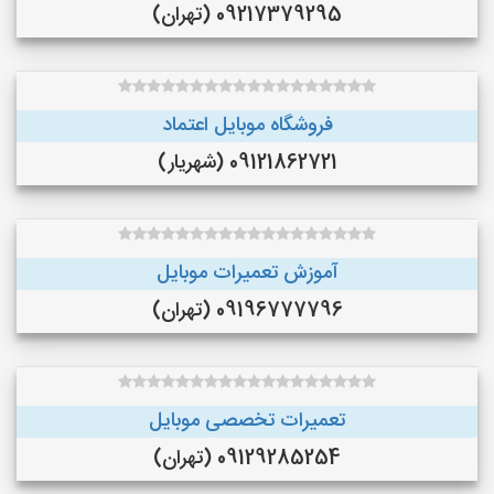
09217379295 (تهران)
فروشگاه موبایل اعتماد
09121862721 (شهریار)
آموزش تعمیرات موبایل
09196777796 (تهران)
تعمیرات تخصصی موبایل
09129285254 (تهران)