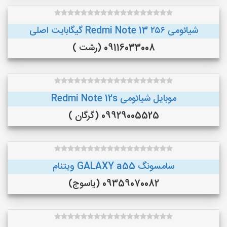
شیائومی Redmi Note 13 ۲۵۶ گیگابایت اصلی
09116033008 (رشت )
موبایل شیائومی Redmi Note 12s
09929005525 (گرگان )
سامسونگ GALAXY a55 ویتنام
09359070082 (یاسوج)