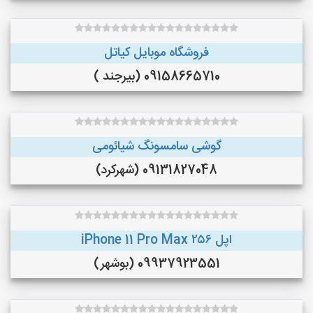
فروشگاه موبایل کیاتل
09158665710 (بیرجند )
گوشی سامسونگ شیائومی
09131827048 (شهرکرد)
اپل iPhone 11 Pro Max ۲۵۶
09937923551 (بوشهر)