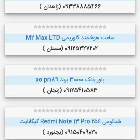
09338885466 (زاهدان )
ساعت هوشمند گلوریمی M2 Max LTD
09125327202 (سمنان )
پاور بانک 30000 برند xo pr189
09125410583 (زنجان )
شیائومی Redmi Note 13 Pro ۲۵۶ گیگابایت
09150409030 (بجنورد )