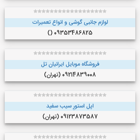
لوازم جانبی گوشی و انواع تعمیرات
09353486825 ()
فروشگاه موبایل ایرانیان تل
09214839008 (تهران)
اپل استورِ سیب سفید
09123873587 (تهران)