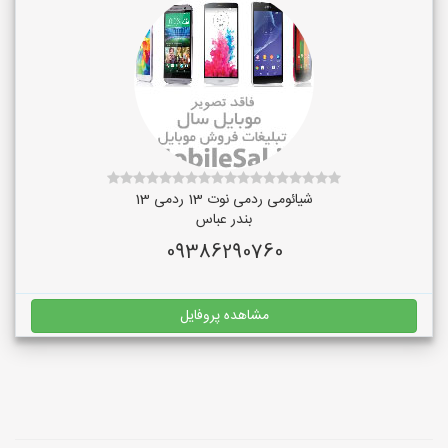
شیائومی ردمی نوت 13 ردمی 13
بندر عباس
09386290760
مشاهده پروفایل