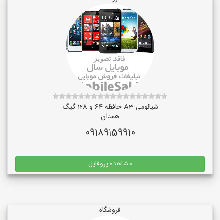
شیائومی A3 حافظه 64 و 128 گیگ
همدان
09189159910
مشاهده پروفایل
فروشگاه