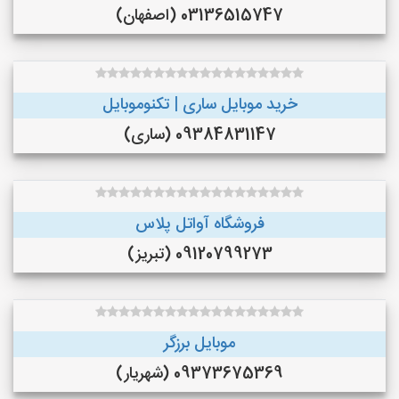
03136515747 (اصفهان)
خرید موبایل ساری | تکنوموبایل
09384831147 (ساری)
فروشگاه آواتل پلاس
09120799273 (تبریز)
موبایل برزگر
09373675369 (شهریار)