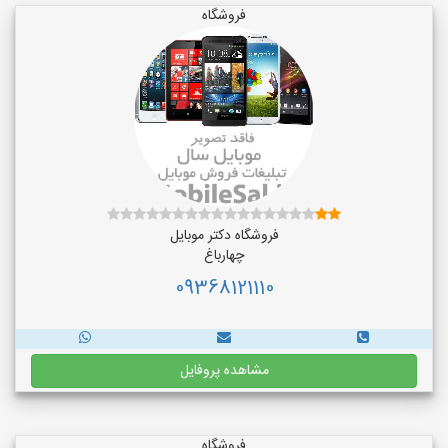
فروشگاه
فروشگاه دکتر موبایل
چهارباغ
09368121110
مشاهده پروفایل
فروشگاه