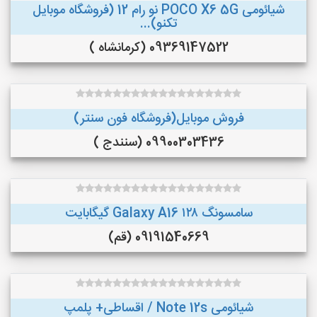
شیائومی POCO X6 5G نو رام 12 (فروشگاه موبایل
تکنو)...
09369147522 (کرمانشاه )
فروش موبایل(فروشگاه فون سنتر)
09900303436 (سنندج )
سامسونگ Galaxy A16 ۱۲۸ گیگابایت
09191540669 (قم)
شیائومی Note 12s / اقساطی+ پلمپ