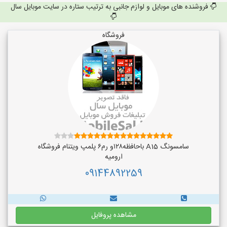
فروشنده های موبایل و لوازم جانبی به ترتیب ستاره در سایت موبایل سال
فروشگاه
سامسونگ A15 باحافظه۱۲۸و رم۶ پلمپ ویتنام فروشگاه
ارومیه
09144892259
مشاهده پروفایل