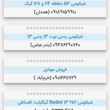
شیائومی A3 حافظه 64 و 128 گیگ
09189159910 (همدان)
شیائومی ردمی نوت 13 ردمی 13
09386290760 (بندر عباس)
فروش موبایل
09016611729 (خرم‌آباد )
شیائومی Redmi 13 ۲۵۶ گیگابایت اقساطی