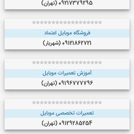
09217379295 (تهران)
فروشگاه موبایل اعتماد
09121862721 (شهریار)
آموزش تعمیرات موبایل
09196777796 (تهران)
تعمیرات تخصصی موبایل
09129285254 (تهران)