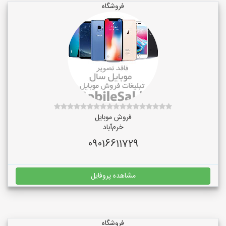
فروشگاه
فروش موبایل
خرم‌آباد
09016611729
مشاهده پروفایل
فروشگاه