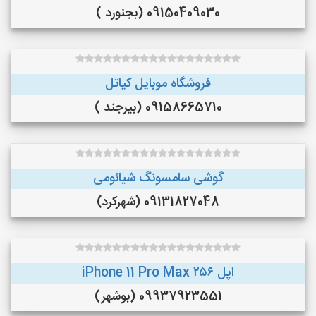
09150409030 (بجنورد )
فروشگاه موبایل کیاتل
09158665710 (بیرجند )
گوشی سامسونگ شیائومی
09131827048 (شهرکرد)
اپل iPhone 11 Pro Max ۲۵۶
09937923551 (بوشهر)