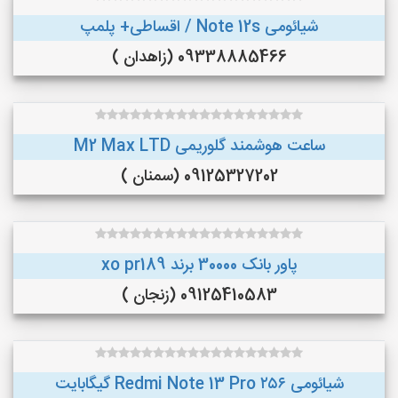
شیائومی Note 12s / اقساطی+ پلمپ
09338885466 (زاهدان )
ساعت هوشمند گلوریمی M2 Max LTD
09125327202 (سمنان )
پاور بانک 30000 برند xo pr189
09125410583 (زنجان )
شیائومی Redmi Note 13 Pro ۲۵۶ گیگابایت