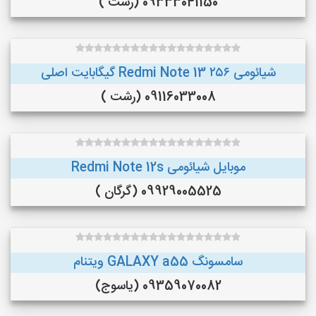
09333041150 (رشت )
شیائومی Redmi Note 13 ۲۵۶ گیگابایت اصلی
09116033008 (رشت )
موبایل شیائومی Redmi Note 12s
09929005525 (گرگان )
سامسونگ GALAXY a55 ویتنام
09359070082 (یاسوج)