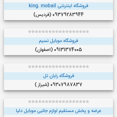
فروشگاه اینترنتی king. mobail
09379283944 (فردیس)
فروشگاه موبایل نسیم
09131374005 (اصفهان)
فروشگاه رایان تل
09307987837 (شیراز )
عرضه و پخش مستقيم لوازم جانبى موبايل دليا