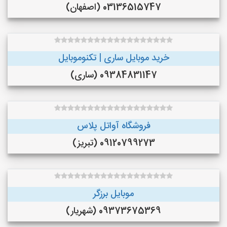
03136515747 (اصفهان)
خرید موبایل ساری | تکنوموبایل
09384831147 (ساری)
فروشگاه آواتل پلاس
09120799273 (تبریز)
موبایل برزگر
09373675369 (شهریار)