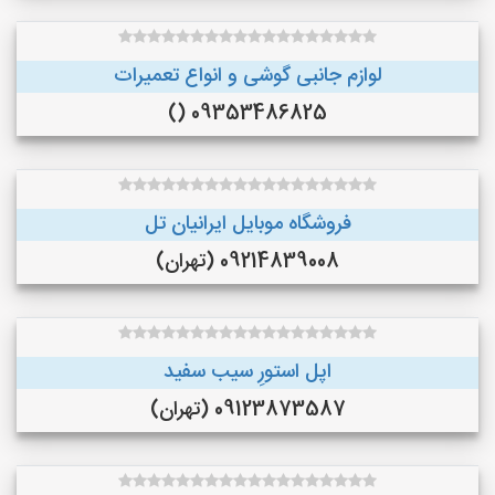
لوازم جانبی گوشی و انواع تعمیرات
09353486825 ()
فروشگاه موبایل ایرانیان تل
09214839008 (تهران)
اپل استورِ سیب سفید
09123873587 (تهران)