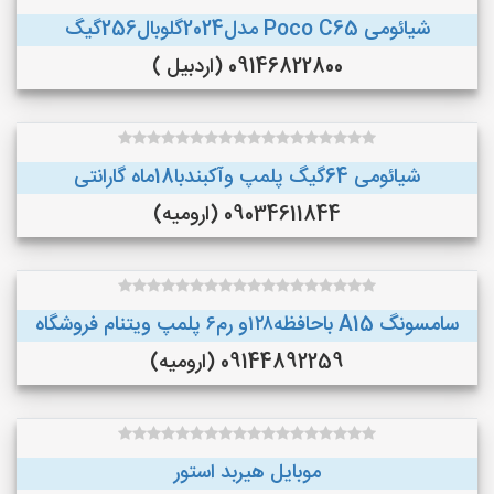
شیائومی Poco C65 مدل2024گلوبال256گیگ
09146822800 (اردبیل )
شیائومی 64گیگ پلمپ وآکبندبا18ماه گارانتی
09034611844 (ارومیه)
سامسونگ A15 باحافظه۱۲۸و رم۶ پلمپ ویتنام فروشگاه
09144892259 (ارومیه)
موبایل هیربد استور