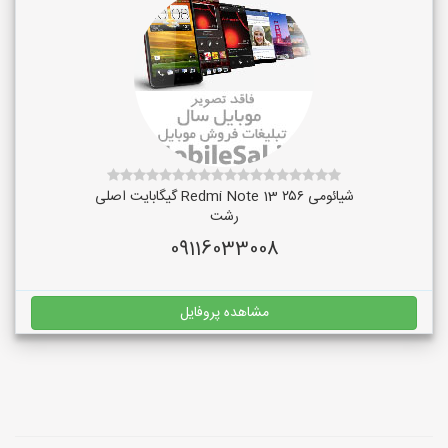
شیائومی Redmi Note 13 ۲۵۶ گیگابایت اصلی
رشت
09116033008
مشاهده پروفایل