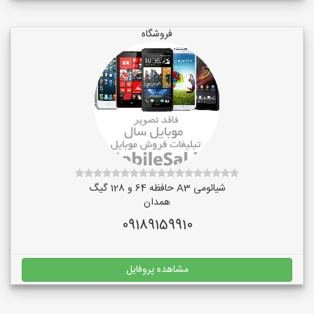
فروشگاه
شیائومی A3 حافظه 64 و 128 گیگ
همدان
09189159910
مشاهده پروفایل