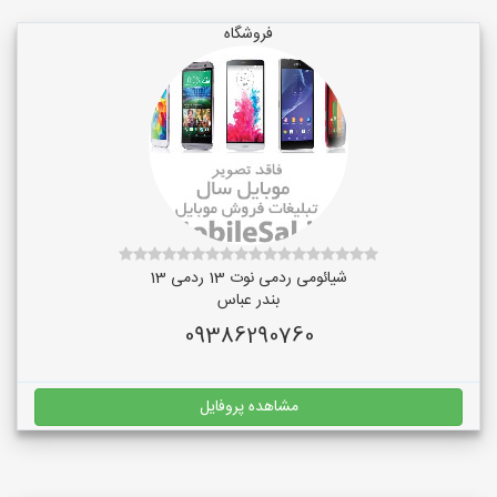
فروشگاه
شیائومی ردمی نوت 13 ردمی 13
بندر عباس
09386290760
مشاهده پروفایل