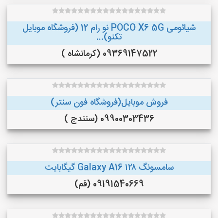
شیائومی POCO X6 5G نو رام 12 (فروشگاه موبایل
تکنو)...
09369147522 (کرمانشاه )
فروش موبایل(فروشگاه فون سنتر)
09900303436 (سنندج )
سامسونگ Galaxy A16 ۱۲۸ گیگابایت
09191540669 (قم)