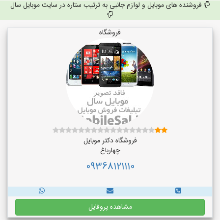
فروشنده های موبایل و لوازم جانبی به ترتیب ستاره در سایت موبایل سال
فروشگاه
فروشگاه دکتر موبایل
چهارباغ
09368121110
مشاهده پروفایل