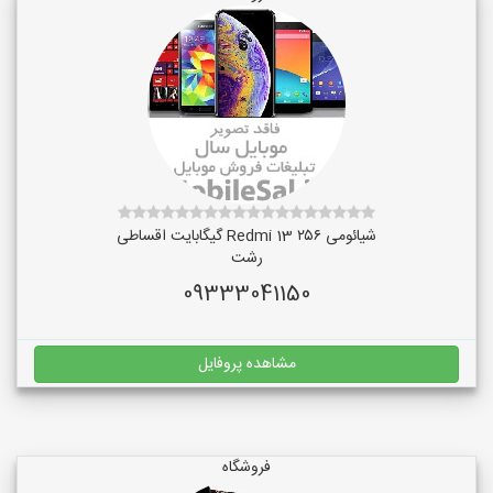
شیائومی Redmi 13 ۲۵۶ گیگابایت اقساطی
رشت
09333041150
مشاهده پروفایل
فروشگاه