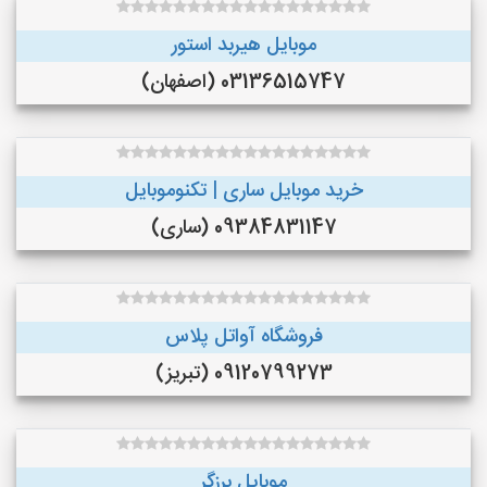
موبایل هیربد استور
03136515747 (اصفهان)
خرید موبایل ساری | تکنوموبایل
09384831147 (ساری)
فروشگاه آواتل پلاس
09120799273 (تبریز)
موبایل برزگر