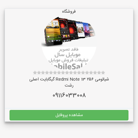
فروشگاه
شیائومی Redmi Note 13 ۲۵۶ گیگابایت اصلی
رشت
09116033008
مشاهده پروفایل