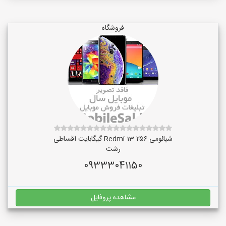
فروشگاه
شیائومی Redmi 13 ۲۵۶ گیگابایت اقساطی
رشت
09333041150
مشاهده پروفایل