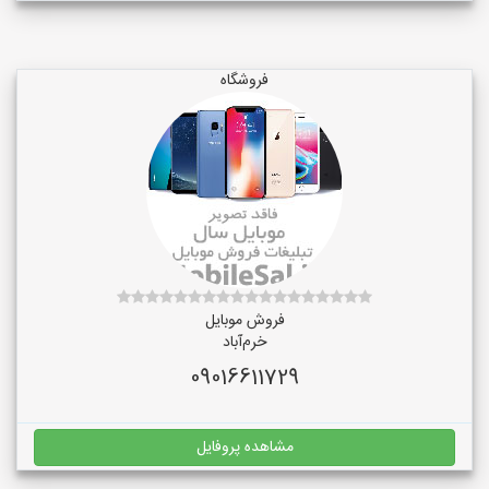
فروشگاه
فروش موبایل
خرم‌آباد
09016611729
مشاهده پروفایل