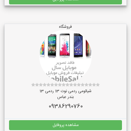
فروشگاه
شیائومی ردمی نوت 13 ردمی 13
بندر عباس
09386290760
مشاهده پروفایل