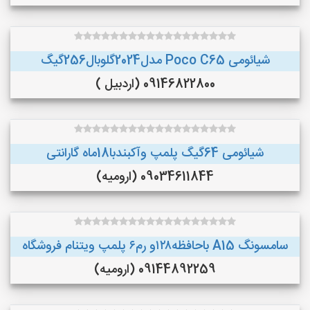
شیائومی Poco C65 مدل2024گلوبال256گیگ
09146822800 (اردبیل )
شیائومی 64گیگ پلمپ وآکبندبا18ماه گارانتی
09034611844 (ارومیه)
سامسونگ A15 باحافظه۱۲۸و رم۶ پلمپ ویتنام فروشگاه
09144892259 (ارومیه)