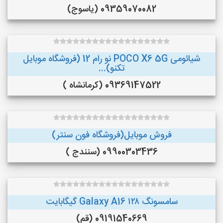
09359070082 (یاسوج)
شیائومی POCO X6 5G نو رام 12 (فروشگاه موبایل
تکنو)...
09369147522 (کرمانشاه )
فروش موبایل(فروشگاه فون سنتر)
09900303436 (سنندج )
سامسونگ Galaxy A16 ۱۲۸ گیگابایت
09191540669 (قم)