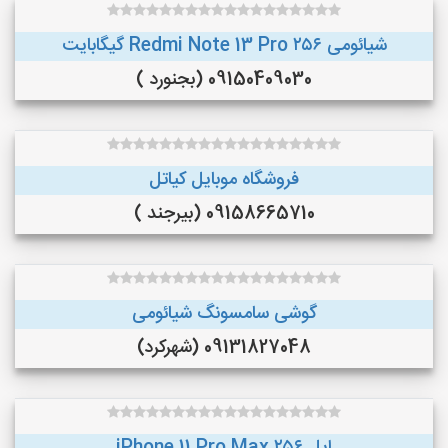
شیائومی Redmi Note 13 Pro ۲۵۶ گیگابایت
09150409030 (بجنورد )
فروشگاه موبایل کیاتل
09158665710 (بیرجند )
گوشی سامسونگ شیائومی
09131827048 (شهرکرد)