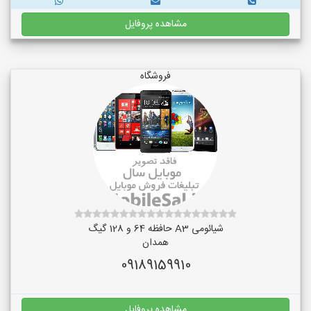
مشاهده پروفایل
فروشگاه
شیائومی A3 حافظه 64 و 128 گیگ
همدان
09189159910
مشاهده پروفایل