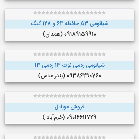
شیائومی A3 حافظه 64 و 128 گیگ
09189159910 (همدان)
شیائومی ردمی نوت 13 ردمی 13
09386290760 (بندر عباس)
فروش موبایل
09016611729 (خرم‌آباد )