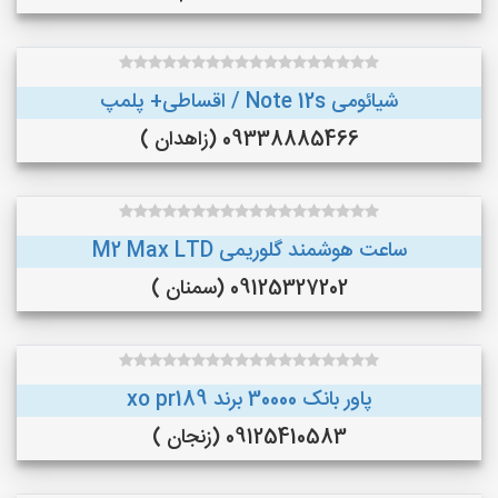
شیائومی Note 12s / اقساطی+ پلمپ
09338885466 (زاهدان )
ساعت هوشمند گلوریمی M2 Max LTD
09125327202 (سمنان )
پاور بانک 30000 برند xo pr189
09125410583 (زنجان )