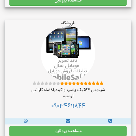
مشاهده پروفایل
فروشگاه
شیائومی 64گیگ پلمپ وآکبندبا18ماه گارانتی
ارومیه
09034611844
مشاهده پروفایل