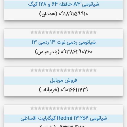
شیائومی A3 حافظه 64 و 128 گیگ
09189159910 (همدان)
شیائومی ردمی نوت 13 ردمی 13
09386290760 (بندر عباس)
فروش موبایل
09016611729 (خرم‌آباد )
شیائومی Redmi 13 ۲۵۶ گیگابایت اقساطی