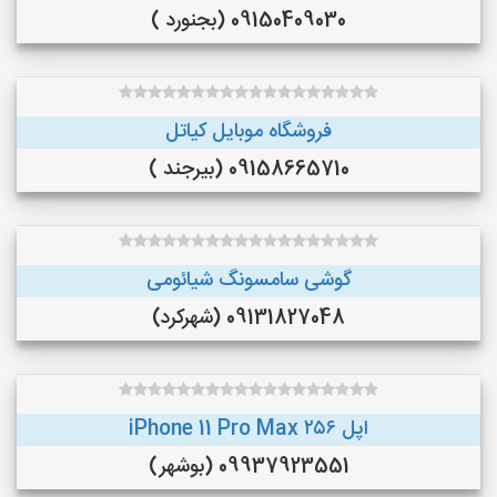
09150409030 (بجنورد )
فروشگاه موبایل کیاتل
09158665710 (بیرجند )
گوشی سامسونگ شیائومی
09131827048 (شهرکرد)
اپل iPhone 11 Pro Max ۲۵۶
09937923551 (بوشهر)