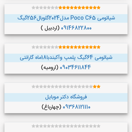
شیائومی Poco C65 مدل2024گلوبال256گیگ
09146822800
(اردبیل )
شیائومی 64گیگ پلمپ وآکبندبا18ماه گارانتی
09034611844
(ارومیه)
فروشگاه دکتر موبایل
09368121110
(چهارباغ)