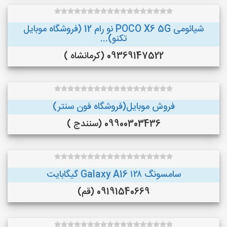
شیائومی POCO X6 5G نو رام 12 (فروشگاه موبایل
تکنو)...
09369147522 (کرمانشاه )
فروش موبایل(فروشگاه فون سنتر)
09900303436 (سنندج )
سامسونگ Galaxy A16 ۱۲۸ گیگابایت
09191540669 (قم)