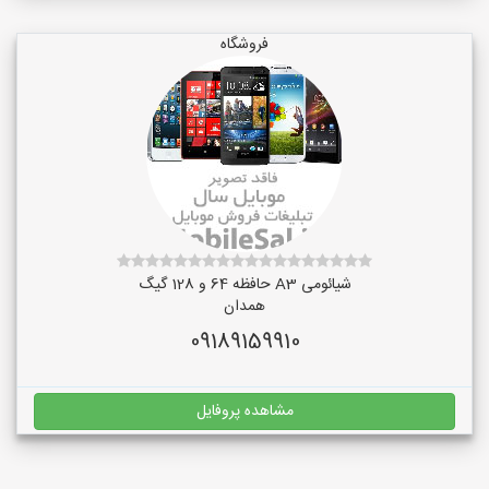
فروشگاه
شیائومی A3 حافظه 64 و 128 گیگ
همدان
09189159910
مشاهده پروفایل