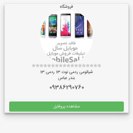
فروشگاه
شیائومی ردمی نوت 13 ردمی 13
بندر عباس
09386290760
مشاهده پروفایل