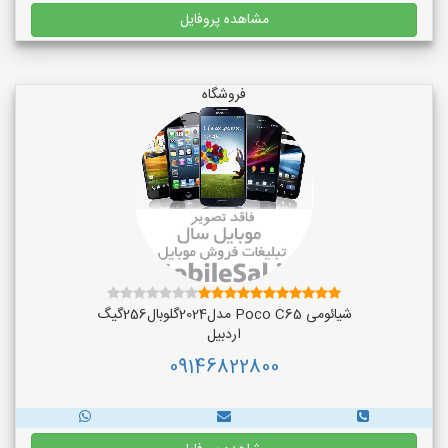
مشاهده پروفایل
فروشگاه
شیائومی Poco C65 مدل2024گلوبال256گیگ
اردبیل
09146822800