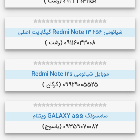
09333041150 (رشت )
شیائومی Redmi Note 13 ۲۵۶ گیگابایت اصلی
09116033008 (رشت )
موبایل شیائومی Redmi Note 12s
09929005525 (گرگان )
سامسونگ GALAXY a55 ویتنام
09359070082 (یاسوج)