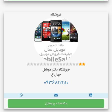
فروشگاه
فروشگاه دکتر موبایل
چهارباغ
09368121110
مشاهده پروفایل