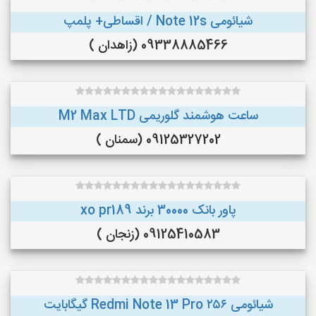
شیائومی Note 12s / اقساطی+ پلمپ
09338885466 (زاهدان )
ساعت هوشمند گلوریمی M2 Max LTD
09125327202 (سمنان )
پاور بانک 30000 برند xo pr189
09125410583 (زنجان )
شیائومی Redmi Note 13 Pro ۲۵۶ گیگابایت