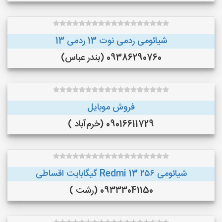
شیائومی ردمی نوت 13 ردمی 13
09386290760 (بندر عباس)
فروش موبایل
09016611729 (خرم‌آباد )
شیائومی Redmi 13 ۲۵۶ گیگابایت اقساطی
09333041150 (رشت )