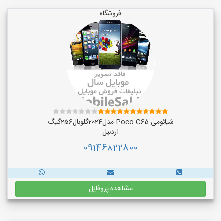
فروشگاه
شیائومی Poco C65 مدل2024گلوبال256گیگ
اردبیل
09146822800
مشاهده پروفایل