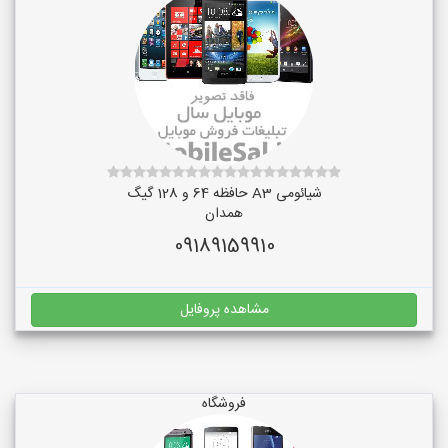
شیائومی A3 حافظه 64 و 128 گیگ
همدان
09189159910
مشاهده پروفایل
فروشگاه