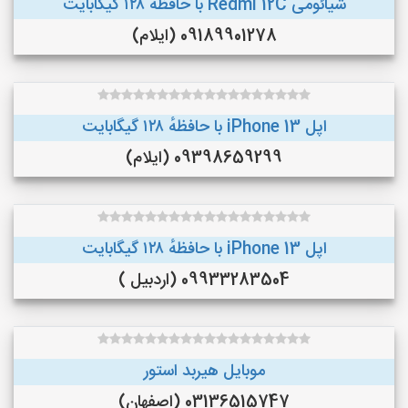
شیائومی Redmi 12C با حافظهٔ ۱۲۸ گیگابایت
09189901278 (ایلام)
اپل iPhone 13 با حافظهٔ ۱۲۸ گیگابایت
09398659299 (ایلام)
اپل iPhone 13 با حافظهٔ ۱۲۸ گیگابایت
09933283504 (اردبیل )
موبایل هیربد استور
03136515747 (اصفهان)