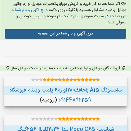
اگر شما هم به کار خرید و فروش موبایل،تعمیرات موبایل،لوازم جانبی
موبایل و غیره مشغول هستید با کلیک روی دکمه
درج آگهی و نام شما در
این صفحه
در سایت «موبایل سال» ثبت نام نموده و سپس خودتان را
معرفی کنید.
درج آگهی و نام شما در این صفحه
فروشندگان موبایل و لوازم جانبی به ترتیب ستاره در سایت موبایل سال
سامسونگ A15 باحافظه۱۲۸و رم۶ پلمپ ویتنام فروشگاه
09144892259
(ارومیه)
شیائومی Poco C65 مدل2024گلوبال256گیگ