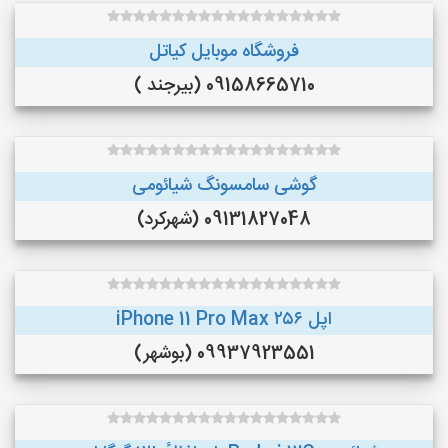
فروشگاه موبایل کیاتل
09158665710 (بیرجند )
گوشی سامسونگ شیائومی
09131827048 (شهرکرد)
اپل iPhone 11 Pro Max ۲۵۶
09937923551 (بوشهر)