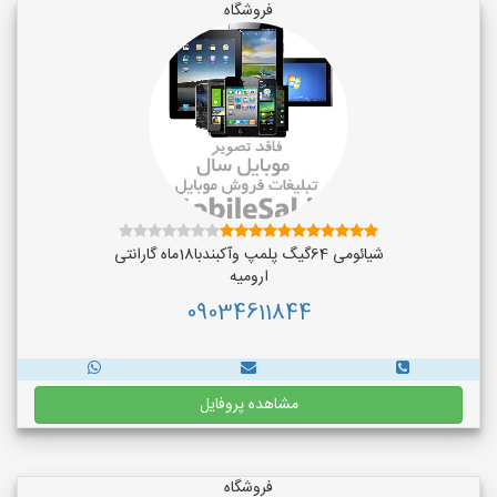
فروشگاه
شیائومی 64گیگ پلمپ وآکبندبا18ماه گارانتی
ارومیه
09034611844
مشاهده پروفایل
فروشگاه