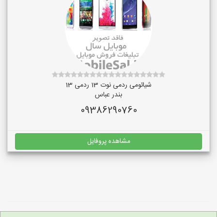
شیائومی ردمی نوت 13 ردمی 13
بندر عباس
09386290760
مشاهده پروفایل