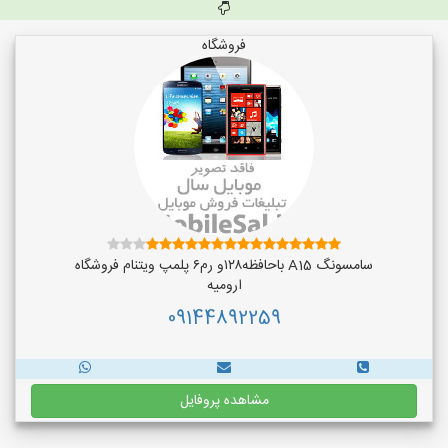
فروشگاه
سامسونگ A15 باحافظه۱۲۸و رم۶ پلمپ ویتنام فروشگاه
ارومیه
09144892259
مشاهده پروفایل