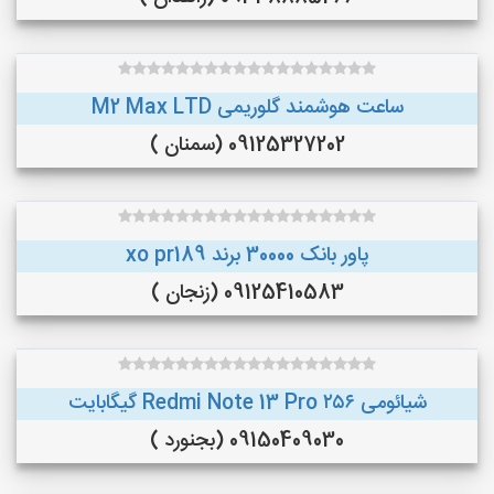
ساعت هوشمند گلوریمی M2 Max LTD
09125327202 (سمنان )
پاور بانک 30000 برند xo pr189
09125410583 (زنجان )
شیائومی Redmi Note 13 Pro ۲۵۶ گیگابایت
09150409030 (بجنورد )