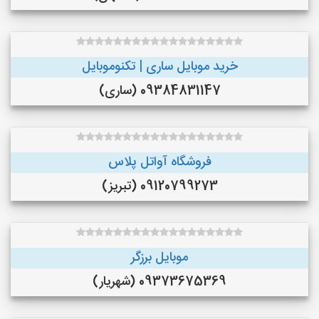
خرید موبایل ساری | تکنوموبایل
09384831147 (ساری)
فروشگاه آواتل پلاس
09120799273 (تبریز)
موبایل برزگر
09373675369 (شهریار)