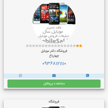
فروشگاه دکتر موبایل
چهارباغ
09368121110
مشاهده پروفایل
فروشگاه