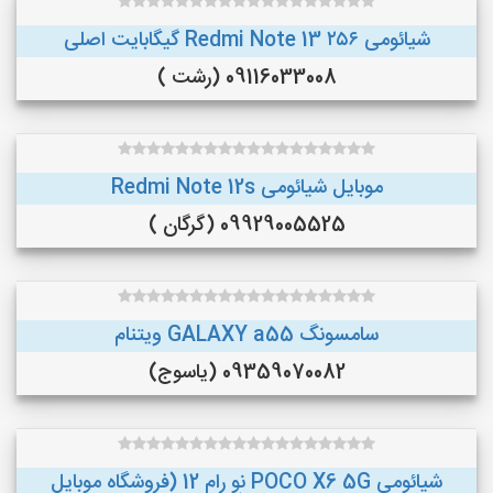
شیائومی Redmi Note 13 ۲۵۶ گیگابایت اصلی
09116033008 (رشت )
موبایل شیائومی Redmi Note 12s
09929005525 (گرگان )
سامسونگ GALAXY a55 ویتنام
09359070082 (یاسوج)
شیائومی POCO X6 5G نو رام 12 (فروشگاه موبایل