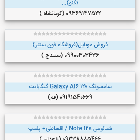
تکنو)...
09369147522 (کرمانشاه )
فروش موبایل(فروشگاه فون سنتر)
09900303436 (سنندج )
سامسونگ Galaxy A16 ۱۲۸ گیگابایت
09191540669 (قم)
شیائومی Note 12s / اقساطی+ پلمپ
09338885466 (زاهدان )