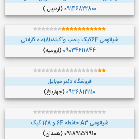
09146822800
(اردبیل )
شیائومی 64گیگ پلمپ وآکبندبا18ماه گارانتی
09034611844
(ارومیه)
فروشگاه دکتر موبایل
09368121110
(چهارباغ)
شیائومی A3 حافظه 64 و 128 گیگ
09189159910 (همدان)