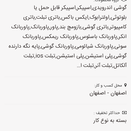
گروه محصولات:
گوشی اندرویدی,اسپیکر,اسپیکر قابل حمل یا
بلوتوثی,اولترابوک,ایکس باکس,باتری تبلت,باتری
کامپیوتر,باتری گوشی,بازومچ بند,پاور,پاوربانک,پاوربانک
انکر,پاوربانک باسئوس,پاوربانک ریمکس,پاوربانک
سونی,پاوربانک شیائومی,پاوربانک گوشی,پایه نگه دارنده
گوشی,پلی استیشن,پلی استیشن,تبلت ios,تبلت
آلکاتل,تبلت آنر,تبلت ا...
محل کسب و کار:
اصفهان - اصفهان
حداکثر تخفیف :
بسته به نوع کار