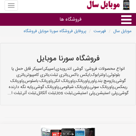
منوی
سایت
موبایل
فروشگاه ها
سال
موبایل سال
فهرست
پروفایل فروشگاه سورنا موبایل فروشگاه
موبایل و تبلت
سایر گروه ها
فروشگاه سورنا موبایل
انواع محصولات فروشی: گوشی اندرویدی,اسپیکر,اسپیکر قابل حمل یا
فروشگاه های موبایل
بلوتوثی,اولترابوک,ایکس باکس,باتری تبلت,باتری کامپیوتر,باتری
گوشی,بازومچ بند,پاور,پاوربانک,پاوربانک انکر,پاوربانک باسئوس,پاوربانک
ریمکس,پاوربانک سونی,پاوربانک شیائومی,پاوربانک گوشی,پایه نگه دارنده
گوشی,پلی استیشن,پلی استیشن,تبلت ios,تبلت آلکاتل,تبلت آنر,تبلت ا...