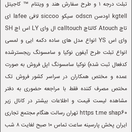
تبلت درجه ۱ و طرح سفارش هند و ویتنام ™ کاجیتل
kgtell اودسن odscn سیکو siccoo لافی lafee ای
تاچ Atouch کالتاچ calltouch ال وای LY اس اچ SH
وای اس YS انواع مدل های ساده دکمه ایی و لمسی
انواع تبلت طرح آیفون نوکیا و سامسونگ ریجسترشده
کدفعال ثبت شده) نوکیا سامسونگ اپل فروش به صورت
عمده و مختص همکاران در سراسر کشور فروش تک
مختص مصرف کننده فقط با مراجعه حضوری به دفتر
مشاهده لیست قیمت و اطلاعات بیشتر در کانال زیر
https t.me shap60 تهران رسالت هنگام مجتمع تجاری
ایران پخش پارسینه ساعت تماس ۱۰ صبح لغایت ۸ شب