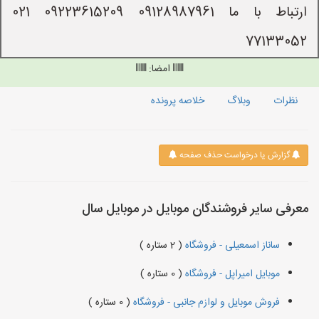
ارتباط با ما 09128987961 09223615209 021
77133052
امضا:
نظرات
وبلاگ
خلاصه پرونده
گزارش یا درخواست حذف صفحه
معرفی سایر فروشندگان موبایل در موبایل سال
ساناز اسمعیلی - فروشگاه
( 2 ستاره )
موبایل امیراپل - فروشگاه
( 0 ستاره )
فروش موبایل و لوازم جانبی - فروشگاه
( 0 ستاره )