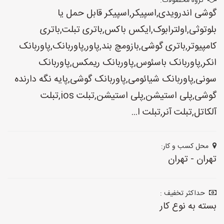
گروه محصولات:
گوشی اندرویدی,اسپیکر,اسپیکر قابل حمل یا
بلوتوثی,اولترابوک,ایکس باکس,باتری تبلت,باتری
کامپیوتر,باتری گوشی,بازومچ بند,پاور,پاوربانک,پاوربانک
انکر,پاوربانک باسئوس,پاوربانک ریمکس,پاوربانک
سونی,پاوربانک شیائومی,پاوربانک گوشی,پایه نگه دارنده
گوشی,پلی استیشن,پلی استیشن,تبلت ios,تبلت
آلکاتل,تبلت آنر,تبلت ا...
محل کسب و کار:
تهران - تهران
حداکثر تخفیف :
بسته به نوع کار