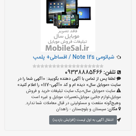
شیائومی Note 12s / اقساطی+ پلمپ
تلفن:
09338885466
لطفا پس از تماس با آگهی دهنده بگویید: «آگهی شما را در
سایت «موبایل سال» دیده ام و کد «آگهی-117» را اعلام کنید»
سایت «موبایل سال»،یک سایت تبلیغات خرید و فروش
موبایل،لوازم جانبی موبایل،تعمیرات موبایل و غیره است
وهیچ‌گونه منفعت و مسئولیتی در قبال معاملات شما ندارد.
مکان:
سیستان و بلوچستان - زاهدان
انتقال آگهی به اول لیست (افزایش بازدید)