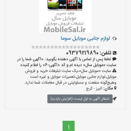
لوازم جانبی موبایل سوما
تلفن:
09379219890
لطفا پس از تماس با آگهی دهنده بگویید: «آگهی شما را در
سایت «موبایل سال» دیده ام و کد «آگهی-6» را اعلام کنید»
سایت «موبایل سال»،یک سایت تبلیغات خرید و فروش
موبایل،لوازم جانبی موبایل،تعمیرات موبایل و غیره است
وهیچ‌گونه منفعت و مسئولیتی در قبال معاملات شما ندارد.
مکان:
البرز - کرج
انتقال آگهی به اول لیست (افزایش بازدید)
1