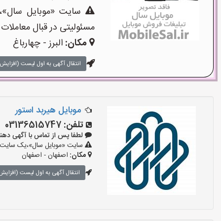
سایت «موبایل سال»،یک
مسئولیتی در قبال معاملات 
مکان:
البرز - چهارباغ
انتقال آگهی به اول لیست (افزایش 
موبایل هیربد استور
تلفن:
03136515747
لطفا پس از تماس با آگهی دهنده بگوی
سایت «موبایل سال»،یک سایت تبل
مکان:
اصفهان - اصفهان
انتقال آگهی به اول لیست (افزایش 