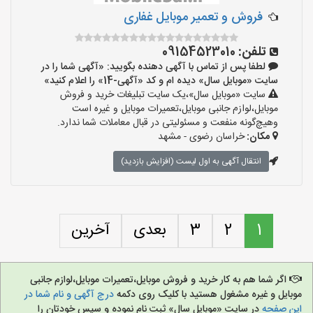
فروش و تعمیر موبایل غفاری
تلفن:
09154523010
لطفا پس از تماس با آگهی دهنده بگویید: «آگهی شما را در
سایت «موبایل سال» دیده ام و کد «آگهی-14» را اعلام کنید»
سایت «موبایل سال»،یک سایت تبلیغات خرید و فروش
موبایل،لوازم جانبی موبایل،تعمیرات موبایل و غیره است
وهیچ‌گونه منفعت و مسئولیتی در قبال معاملات شما ندارد.
مکان:
خراسان رضوی - مشهد
انتقال آگهی به اول لیست (افزایش بازدید)
1
2
3
بعدی
آخرین
اگر شما هم به کار خرید و فروش موبایل،تعمیرات موبایل،لوازم جانبی
موبایل و غیره مشغول هستید با کلیک روی دکمه
درج آگهی و نام شما در
این صفحه
در سایت «موبایل سال» ثبت نام نموده و سپس خودتان را