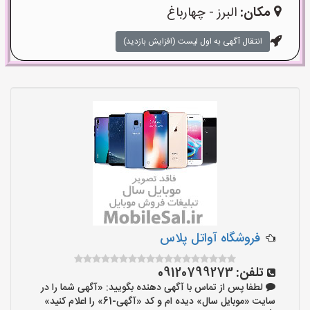
مکان:
البرز - چهارباغ
انتقال آگهی به اول لیست (افزایش بازدید)
فروشگاه آواتل پلاس
تلفن:
09120799273
لطفا پس از تماس با آگهی دهنده بگویید: «آگهی شما را در
سایت «موبایل سال» دیده ام و کد «آگهی-61» را اعلام کنید»