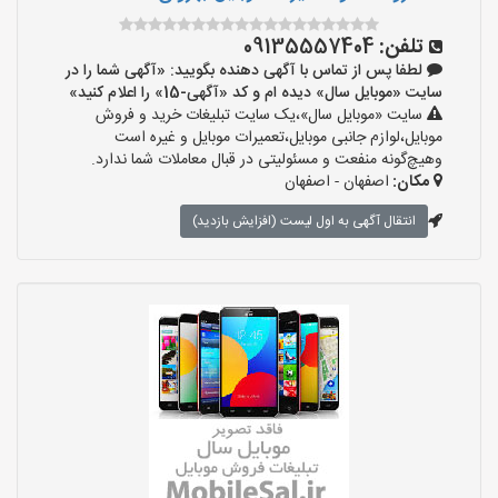
تلفن:
09135557404
لطفا پس از تماس با آگهی دهنده بگویید: «آگهی شما را در
سایت «موبایل سال» دیده ام و کد «آگهی-15» را اعلام کنید»
سایت «موبایل سال»،یک سایت تبلیغات خرید و فروش
موبایل،لوازم جانبی موبایل،تعمیرات موبایل و غیره است
وهیچ‌گونه منفعت و مسئولیتی در قبال معاملات شما ندارد.
مکان:
اصفهان - اصفهان
انتقال آگهی به اول لیست (افزایش بازدید)