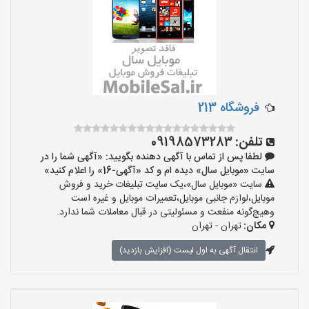
فروشگاه 213
تلفن:
09198573283
لطفا پس از تماس با آگهی دهنده بگویید: «آگهی شما را در
سایت «موبایل سال» دیده ام و کد «آگهی-16» را اعلام کنید»
سایت «موبایل سال»،یک سایت تبلیغات خرید و فروش
موبایل،لوازم جانبی موبایل،تعمیرات موبایل و غیره است
وهیچ‌گونه منفعت و مسئولیتی در قبال معاملات شما ندارد.
مکان:
تهران - تهران
انتقال آگهی به اول لیست (افزایش بازدید)