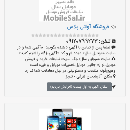
فروشگاه آواتل پلاس
تلفن:
09120799273
لطفا پس از تماس با آگهی دهنده بگویید: «آگهی شما را در
سایت «موبایل سال» دیده ام و کد «آگهی-61» را اعلام کنید»
سایت «موبایل سال»،یک سایت تبلیغات خرید و فروش
موبایل،لوازم جانبی موبایل،تعمیرات موبایل و غیره است
وهیچ‌گونه منفعت و مسئولیتی در قبال معاملات شما ندارد.
مکان:
آذربایجان شرقی - تبریز
انتقال آگهی به اول لیست (افزایش بازدید)