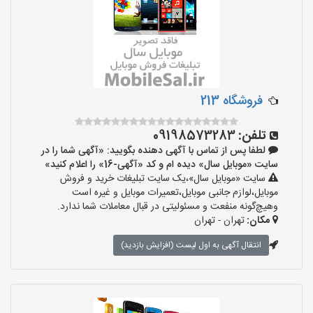
فروشگاه 213
تلفن:
09198573283
لطفا پس از تماس با آگهی دهنده بگویید: «آگهی شما را در
سایت «موبایل سال» دیده ام و کد «آگهی-16» را اعلام کنید»
سایت «موبایل سال»،یک سایت تبلیغات خرید و فروش
موبایل،لوازم جانبی موبایل،تعمیرات موبایل و غیره است
وهیچ‌گونه منفعت و مسئولیتی در قبال معاملات شما ندارد.
مکان:
تهران - تهران
انتقال آگهی به اول لیست (افزایش بازدید)