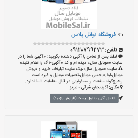
فروشگاه آواتل پلاس
تلفن:
09120799273
لطفا پس از تماس با آگهی دهنده بگویید: «آگهی شما را در
سایت «موبایل سال» دیده ام و کد «آگهی-61» را اعلام کنید»
سایت «موبایل سال»،یک سایت تبلیغات خرید و فروش
موبایل،لوازم جانبی موبایل،تعمیرات موبایل و غیره است
وهیچ‌گونه منفعت و مسئولیتی در قبال معاملات شما ندارد.
مکان:
آذربایجان شرقی - تبریز
انتقال آگهی به اول لیست (افزایش بازدید)