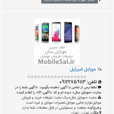
موبایل امیراپل
تلفن:
09122759113
لطفا پس از تماس با آگهی دهنده بگویید: «آگهی شما را در
سایت «موبایل سال» دیده ام و کد «آگهی-12» را اعلام کنید»
سایت «موبایل سال»،یک سایت تبلیغات خرید و فروش
موبایل،لوازم جانبی موبایل،تعمیرات موبایل و غیره است
وهیچ‌گونه منفعت و مسئولیتی در قبال معاملات شما ندارد.
مکان:
تهران - تهران