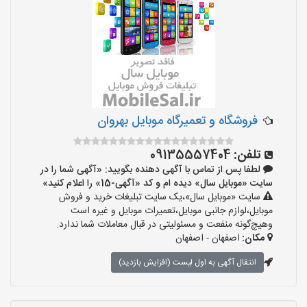
فروشگاه و تعمیرگاه موبایل بهروان
تلفن:
09135557404
لطفا پس از تماس با آگهی دهنده بگویید: «آگهی شما را در
سایت «موبایل سال» دیده ام و کد «آگهی-15» را اعلام کنید»
سایت «موبایل سال»،یک سایت تبلیغات خرید و فروش
موبایل،لوازم جانبی موبایل،تعمیرات موبایل و غیره است
وهیچ‌گونه منفعت و مسئولیتی در قبال معاملات شما ندارد.
مکان:
اصفهان - اصفهان
انتقال آگهی به اول لیست (افزایش بازدید)