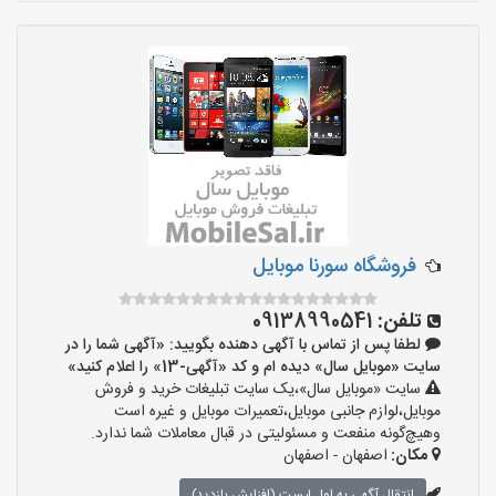
فروشگاه سورنا موبایل
تلفن:
09138990541
لطفا پس از تماس با آگهی دهنده بگویید: «آگهی شما را در
سایت «موبایل سال» دیده ام و کد «آگهی-13» را اعلام کنید»
سایت «موبایل سال»،یک سایت تبلیغات خرید و فروش
موبایل،لوازم جانبی موبایل،تعمیرات موبایل و غیره است
وهیچ‌گونه منفعت و مسئولیتی در قبال معاملات شما ندارد.
مکان:
اصفهان - اصفهان
انتقال آگهی به اول لیست (افزایش بازدید)