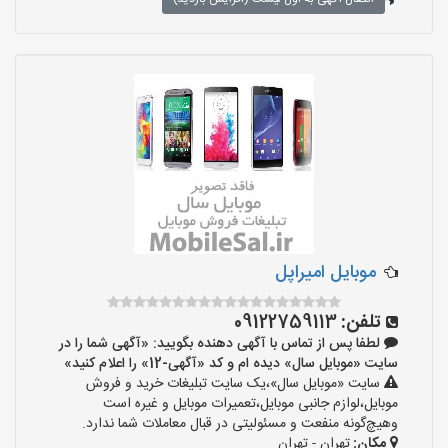
موبایل امیراپل
تلفن:
09122759113
لطفا پس از تماس با آگهی دهنده بگویید: «آگهی شما را در
سایت «موبایل سال» دیده ام و کد «آگهی-12» را اعلام کنید»
سایت «موبایل سال»،یک سایت تبلیغات خرید و فروش
موبایل،لوازم جانبی موبایل،تعمیرات موبایل و غیره است
وهیچ‌گونه منفعت و مسئولیتی در قبال معاملات شما ندارد.
مکان:
تهران - تهران