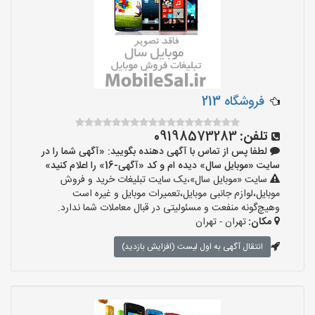
فروشگاه 213
تلفن:
09198573283
لطفا پس از تماس با آگهی دهنده بگویید: «آگهی شما را در
سایت «موبایل سال» دیده ام و کد «آگهی-16» را اعلام کنید»
سایت «موبایل سال»،یک سایت تبلیغات خرید و فروش
موبایل،لوازم جانبی موبایل،تعمیرات موبایل و غیره است
وهیچ‌گونه منفعت و مسئولیتی در قبال معاملات شما ندارد.
مکان:
تهران - تهران
انتقال آگهی به اول لیست (افزایش بازدید)