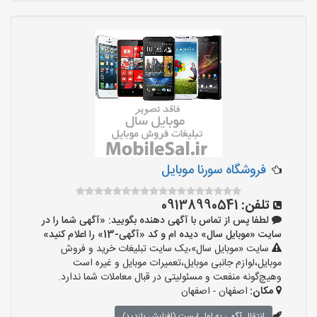
فروشگاه سورنا موبایل
تلفن:
09138990541
لطفا پس از تماس با آگهی دهنده بگویید: «آگهی شما را در
سایت «موبایل سال» دیده ام و کد «آگهی-13» را اعلام کنید»
سایت «موبایل سال»،یک سایت تبلیغات خرید و فروش
موبایل،لوازم جانبی موبایل،تعمیرات موبایل و غیره است
وهیچ‌گونه منفعت و مسئولیتی در قبال معاملات شما ندارد.
مکان:
اصفهان - اصفهان
انتقال آگهی به اول لیست (افزایش بازدید)