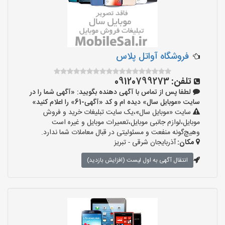
فروشگاه آواتل پلاس
تلفن:
09120799273
لطفا پس از تماس با آگهی دهنده بگویید: «آگهی شما را در
سایت «موبایل سال» دیده ام و کد «آگهی-61» را اعلام کنید»
سایت «موبایل سال»،یک سایت تبلیغات خرید و فروش
موبایل،لوازم جانبی موبایل،تعمیرات موبایل و غیره است
وهیچ‌گونه منفعت و مسئولیتی در قبال معاملات شما ندارد.
مکان:
آذربایجان شرقی - تبریز
انتقال آگهی به اول لیست (افزایش بازدید)