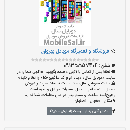
فروشگاه و تعمیرگاه موبایل بهروان
تلفن:
09135557404
لطفا پس از تماس با آگهی دهنده بگویید: «آگهی شما را در
سایت «موبایل سال» دیده ام و کد «آگهی-15» را اعلام کنید»
سایت «موبایل سال»،یک سایت تبلیغات خرید و فروش
موبایل،لوازم جانبی موبایل،تعمیرات موبایل و غیره است
وهیچ‌گونه منفعت و مسئولیتی در قبال معاملات شما ندارد.
مکان:
اصفهان - اصفهان
انتقال آگهی به اول لیست (افزایش بازدید)