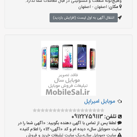
وهیچ‌گونه منفعت و مسئولیتی در قبال معاملات شما ندارد.
مکان:
اصفهان - اصفهان
انتقال آگهی به اول لیست (افزایش بازدید)
موبایل امیراپل
تلفن:
09122759113
لطفا پس از تماس با آگهی دهنده بگویید: «آگهی شما را در
سایت «موبایل سال» دیده ام و کد «آگهی-12» را اعلام کنید»
سایت «موبایل سال»،یک سایت تبلیغات خرید و فروش