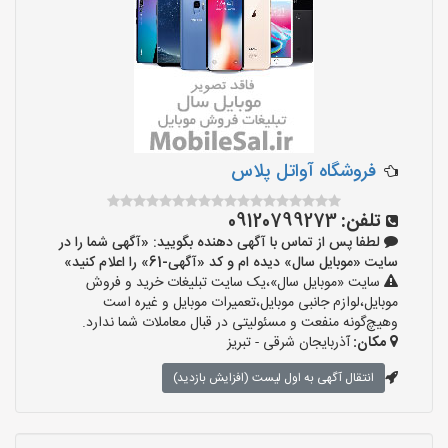
فروشگاه آواتل پلاس
تلفن:
09120799273
لطفا پس از تماس با آگهی دهنده بگویید: «آگهی شما را در
سایت «موبایل سال» دیده ام و کد «آگهی-61» را اعلام کنید»
سایت «موبایل سال»،یک سایت تبلیغات خرید و فروش
موبایل،لوازم جانبی موبایل،تعمیرات موبایل و غیره است
وهیچ‌گونه منفعت و مسئولیتی در قبال معاملات شما ندارد.
مکان:
آذربایجان شرقی - تبریز
انتقال آگهی به اول لیست (افزایش بازدید)