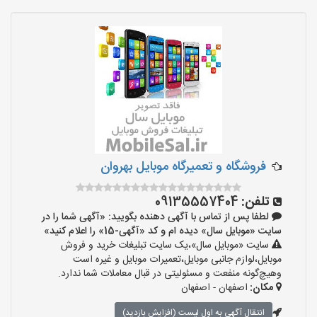
فروشگاه و تعمیرگاه موبایل بهروان
تلفن:
09135557404
لطفا پس از تماس با آگهی دهنده بگویید: «آگهی شما را در
سایت «موبایل سال» دیده ام و کد «آگهی-15» را اعلام کنید»
سایت «موبایل سال»،یک سایت تبلیغات خرید و فروش
موبایل،لوازم جانبی موبایل،تعمیرات موبایل و غیره است
وهیچ‌گونه منفعت و مسئولیتی در قبال معاملات شما ندارد.
مکان:
اصفهان - اصفهان
انتقال آگهی به اول لیست (افزایش بازدید)