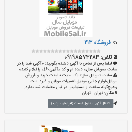
فروشگاه 213
تلفن:
09198573283
لطفا پس از تماس با آگهی دهنده بگویید: «آگهی شما را در
سایت «موبایل سال» دیده ام و کد «آگهی-16» را اعلام کنید»
سایت «موبایل سال»،یک سایت تبلیغات خرید و فروش
موبایل،لوازم جانبی موبایل،تعمیرات موبایل و غیره است
وهیچ‌گونه منفعت و مسئولیتی در قبال معاملات شما ندارد.
مکان:
تهران - تهران
انتقال آگهی به اول لیست (افزایش بازدید)