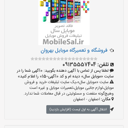
فروشگاه و تعمیرگاه موبایل بهروان
تلفن:
09135557404
لطفا پس از تماس با آگهی دهنده بگویید: «آگهی شما را در
سایت «موبایل سال» دیده ام و کد «آگهی-15» را اعلام کنید»
سایت «موبایل سال»،یک سایت تبلیغات خرید و فروش
موبایل،لوازم جانبی موبایل،تعمیرات موبایل و غیره است
وهیچ‌گونه منفعت و مسئولیتی در قبال معاملات شما ندارد.
مکان:
اصفهان - اصفهان
انتقال آگهی به اول لیست (افزایش بازدید)