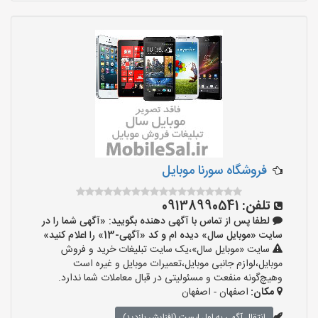
فروشگاه سورنا موبایل
تلفن:
09138990541
لطفا پس از تماس با آگهی دهنده بگویید: «آگهی شما را در
سایت «موبایل سال» دیده ام و کد «آگهی-13» را اعلام کنید»
سایت «موبایل سال»،یک سایت تبلیغات خرید و فروش
موبایل،لوازم جانبی موبایل،تعمیرات موبایل و غیره است
وهیچ‌گونه منفعت و مسئولیتی در قبال معاملات شما ندارد.
مکان:
اصفهان - اصفهان
انتقال آگهی به اول لیست (افزایش بازدید)