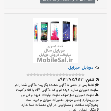
موبایل امیراپل
تلفن:
09122759113
لطفا پس از تماس با آگهی دهنده بگویید: «آگهی شما را در
سایت «موبایل سال» دیده ام و کد «آگهی-12» را اعلام کنید»
سایت «موبایل سال»،یک سایت تبلیغات خرید و فروش
موبایل،لوازم جانبی موبایل،تعمیرات موبایل و غیره است
وهیچ‌گونه منفعت و مسئولیتی در قبال معاملات شما ندارد.
مکان:
تهران - تهران