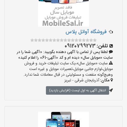
فروشگاه آواتل پلاس
تلفن:
09120799273
لطفا پس از تماس با آگهی دهنده بگویید: «آگهی شما را در
سایت «موبایل سال» دیده ام و کد «آگهی-61» را اعلام کنید»
سایت «موبایل سال»،یک سایت تبلیغات خرید و فروش
موبایل،لوازم جانبی موبایل،تعمیرات موبایل و غیره است
وهیچ‌گونه منفعت و مسئولیتی در قبال معاملات شما ندارد.
مکان:
آذربایجان شرقی - تبریز
انتقال آگهی به اول لیست (افزایش بازدید)