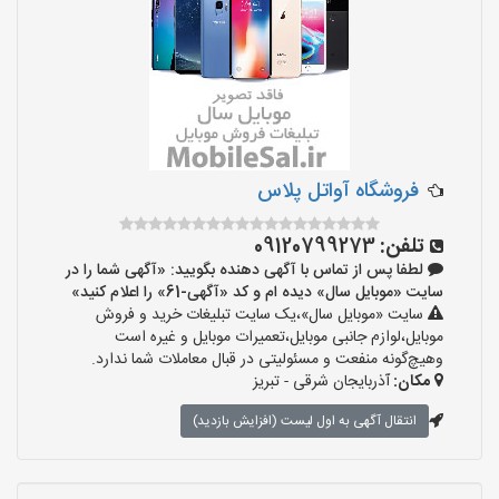
فروشگاه آواتل پلاس
تلفن:
09120799273
لطفا پس از تماس با آگهی دهنده بگویید: «آگهی شما را در
سایت «موبایل سال» دیده ام و کد «آگهی-61» را اعلام کنید»
سایت «موبایل سال»،یک سایت تبلیغات خرید و فروش
موبایل،لوازم جانبی موبایل،تعمیرات موبایل و غیره است
وهیچ‌گونه منفعت و مسئولیتی در قبال معاملات شما ندارد.
مکان:
آذربایجان شرقی - تبریز
انتقال آگهی به اول لیست (افزایش بازدید)