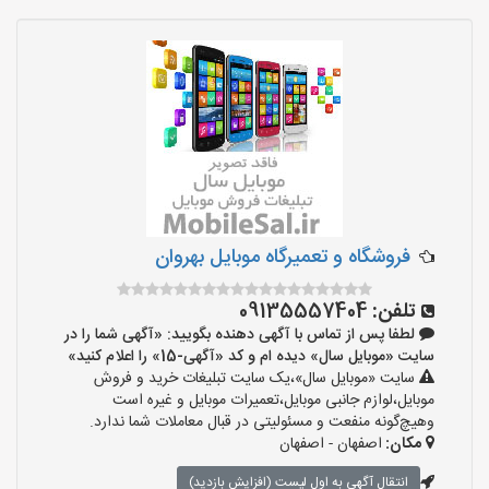
فروشگاه و تعمیرگاه موبایل بهروان
تلفن:
09135557404
لطفا پس از تماس با آگهی دهنده بگویید: «آگهی شما را در
سایت «موبایل سال» دیده ام و کد «آگهی-15» را اعلام کنید»
سایت «موبایل سال»،یک سایت تبلیغات خرید و فروش
موبایل،لوازم جانبی موبایل،تعمیرات موبایل و غیره است
وهیچ‌گونه منفعت و مسئولیتی در قبال معاملات شما ندارد.
مکان:
اصفهان - اصفهان
انتقال آگهی به اول لیست (افزایش بازدید)