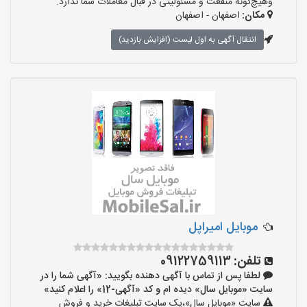
وهیچ‌گونه منفعت و مسئولیتی در قبال معاملات شما ندارد.
مکان:
اصفهان - اصفهان
انتقال آگهی به اول لیست (افزایش بازدید)
موبایل امیراپل
تلفن:
09122759113
لطفا پس از تماس با آگهی دهنده بگویید: «آگهی شما را در
سایت «موبایل سال» دیده ام و کد «آگهی-12» را اعلام کنید»
سایت «موبایل سال»،یک سایت تبلیغات خرید و فروش