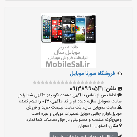
فروشگاه سورنا موبایل
تلفن:
09138990541
لطفا پس از تماس با آگهی دهنده بگویید: «آگهی شما را در
سایت «موبایل سال» دیده ام و کد «آگهی-13» را اعلام کنید»
سایت «موبایل سال»،یک سایت تبلیغات خرید و فروش
موبایل،لوازم جانبی موبایل،تعمیرات موبایل و غیره است
وهیچ‌گونه منفعت و مسئولیتی در قبال معاملات شما ندارد.
مکان:
اصفهان - اصفهان
انتقال آگهی به اول لیست (افزایش بازدید)