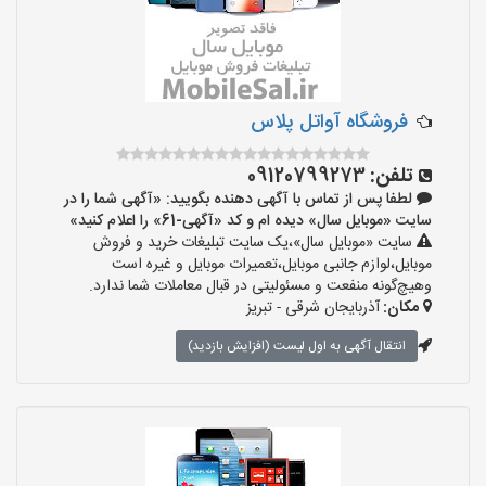
فروشگاه آواتل پلاس
تلفن:
09120799273
لطفا پس از تماس با آگهی دهنده بگویید: «آگهی شما را در
سایت «موبایل سال» دیده ام و کد «آگهی-61» را اعلام کنید»
سایت «موبایل سال»،یک سایت تبلیغات خرید و فروش
موبایل،لوازم جانبی موبایل،تعمیرات موبایل و غیره است
وهیچ‌گونه منفعت و مسئولیتی در قبال معاملات شما ندارد.
مکان:
آذربایجان شرقی - تبریز
انتقال آگهی به اول لیست (افزایش بازدید)