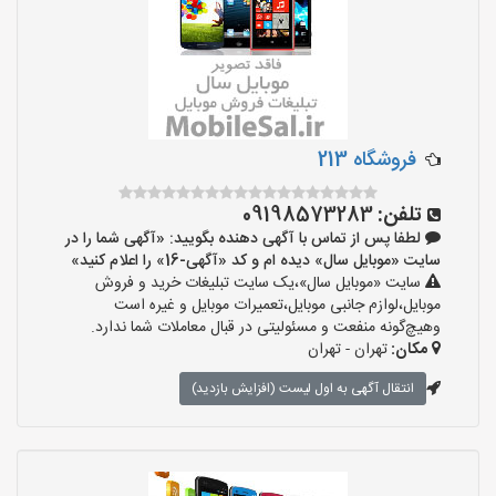
فروشگاه 213
تلفن:
09198573283
لطفا پس از تماس با آگهی دهنده بگویید: «آگهی شما را در
سایت «موبایل سال» دیده ام و کد «آگهی-16» را اعلام کنید»
سایت «موبایل سال»،یک سایت تبلیغات خرید و فروش
موبایل،لوازم جانبی موبایل،تعمیرات موبایل و غیره است
وهیچ‌گونه منفعت و مسئولیتی در قبال معاملات شما ندارد.
مکان:
تهران - تهران
انتقال آگهی به اول لیست (افزایش بازدید)