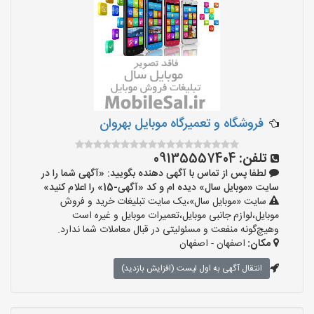
فروشگاه و تعمیرگاه موبایل بهروان
تلفن:
09135557404
لطفا پس از تماس با آگهی دهنده بگویید: «آگهی شما را در
سایت «موبایل سال» دیده ام و کد «آگهی-15» را اعلام کنید»
سایت «موبایل سال»،یک سایت تبلیغات خرید و فروش
موبایل،لوازم جانبی موبایل،تعمیرات موبایل و غیره است
وهیچ‌گونه منفعت و مسئولیتی در قبال معاملات شما ندارد.
مکان:
اصفهان - اصفهان
انتقال آگهی به اول لیست (افزایش بازدید)