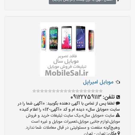
موبایل امیراپل
تلفن:
09122759113
لطفا پس از تماس با آگهی دهنده بگویید: «آگهی شما را در
سایت «موبایل سال» دیده ام و کد «آگهی-12» را اعلام کنید»
سایت «موبایل سال»،یک سایت تبلیغات خرید و فروش
موبایل،لوازم جانبی موبایل،تعمیرات موبایل و غیره است
وهیچ‌گونه منفعت و مسئولیتی در قبال معاملات شما ندارد.
مکان:
تهران - تهران