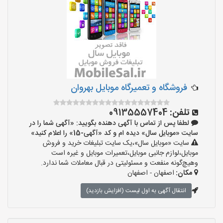
فروشگاه و تعمیرگاه موبایل بهروان
تلفن:
09135557404
لطفا پس از تماس با آگهی دهنده بگویید: «آگهی شما را در
سایت «موبایل سال» دیده ام و کد «آگهی-15» را اعلام کنید»
سایت «موبایل سال»،یک سایت تبلیغات خرید و فروش
موبایل،لوازم جانبی موبایل،تعمیرات موبایل و غیره است
وهیچ‌گونه منفعت و مسئولیتی در قبال معاملات شما ندارد.
مکان:
اصفهان - اصفهان
انتقال آگهی به اول لیست (افزایش بازدید)