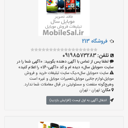
فروشگاه 213
تلفن:
09198573283
لطفا پس از تماس با آگهی دهنده بگویید: «آگهی شما را در
سایت «موبایل سال» دیده ام و کد «آگهی-16» را اعلام کنید»
سایت «موبایل سال»،یک سایت تبلیغات خرید و فروش
موبایل،لوازم جانبی موبایل،تعمیرات موبایل و غیره است
وهیچ‌گونه منفعت و مسئولیتی در قبال معاملات شما ندارد.
مکان:
تهران - تهران
انتقال آگهی به اول لیست (افزایش بازدید)