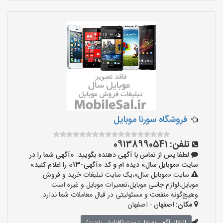
فروشگاه سورنا موبایل
تلفن:
09138990541
لطفا پس از تماس با آگهی دهنده بگویید: «آگهی شما را در
سایت «موبایل سال» دیده ام و کد «آگهی-13» را اعلام کنید»
سایت «موبایل سال»،یک سایت تبلیغات خرید و فروش
موبایل،لوازم جانبی موبایل،تعمیرات موبایل و غیره است
وهیچ‌گونه منفعت و مسئولیتی در قبال معاملات شما ندارد.
مکان:
اصفهان - اصفهان
انتقال آگهی به اول لیست (افزایش بازدید)