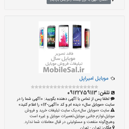
موبایل امیراپل
تلفن:
09122759113
لطفا پس از تماس با آگهی دهنده بگویید: «آگهی شما را در
سایت «موبایل سال» دیده ام و کد «آگهی-12» را اعلام کنید»
سایت «موبایل سال»،یک سایت تبلیغات خرید و فروش
موبایل،لوازم جانبی موبایل،تعمیرات موبایل و غیره است
وهیچ‌گونه منفعت و مسئولیتی در قبال معاملات شما ندارد.
مکان:
تهران - تهران