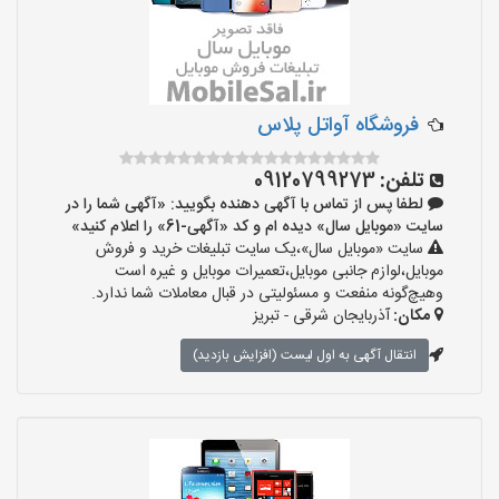
فروشگاه آواتل پلاس
تلفن:
09120799273
لطفا پس از تماس با آگهی دهنده بگویید: «آگهی شما را در
سایت «موبایل سال» دیده ام و کد «آگهی-61» را اعلام کنید»
سایت «موبایل سال»،یک سایت تبلیغات خرید و فروش
موبایل،لوازم جانبی موبایل،تعمیرات موبایل و غیره است
وهیچ‌گونه منفعت و مسئولیتی در قبال معاملات شما ندارد.
مکان:
آذربایجان شرقی - تبریز
انتقال آگهی به اول لیست (افزایش بازدید)