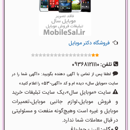
فروشگاه دکتر موبایل
تلفن:
09368121110
لطفا پس از تماس با آگهی دهنده بگویید: «آگهی شما را در
سایت «موبایل سال» دیده ام و کد «آگهی-53» را اعلام کنید»
سایت «موبایل سال»،یک سایت تبلیغات خرید
و فروش موبایل،لوازم جانبی موبایل،تعمیرات
موبایل و غیره است وهیچ‌گونه منفعت و مسئولیتی
در قبال معاملات شما ندارد.
مکان:
البرز - چهارباغ