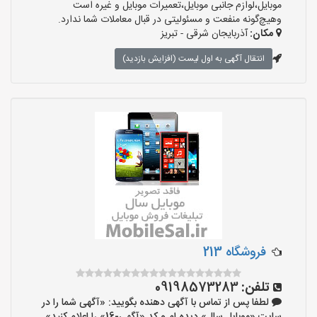
موبایل،لوازم جانبی موبایل،تعمیرات موبایل و غیره است
وهیچ‌گونه منفعت و مسئولیتی در قبال معاملات شما ندارد.
مکان:
آذربایجان شرقی - تبریز
انتقال آگهی به اول لیست (افزایش بازدید)
فروشگاه 213
تلفن:
09198573283
لطفا پس از تماس با آگهی دهنده بگویید: «آگهی شما را در