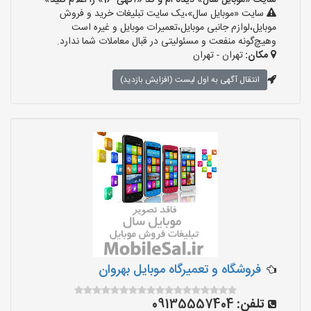
سایت «موبایل سال» دیده ام و کد «آگهی-16» را اعلام کنید»
سایت «موبایل سال»،یک سایت تبلیغات خرید و فروش
موبایل،لوازم جانبی موبایل،تعمیرات موبایل و غیره است
وهیچ‌گونه منفعت و مسئولیتی در قبال معاملات شما ندارد.
مکان:
تهران - تهران
انتقال آگهی به اول لیست (افزایش بازدید)
فروشگاه و تعمیرگاه موبایل بهروان
تلفن:
09135557404