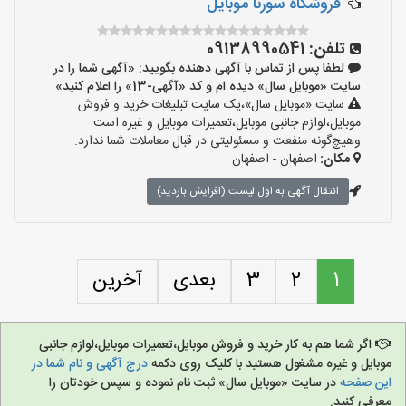
فروشگاه سورنا موبایل
تلفن:
09138990541
لطفا پس از تماس با آگهی دهنده بگویید: «آگهی شما را در
سایت «موبایل سال» دیده ام و کد «آگهی-13» را اعلام کنید»
سایت «موبایل سال»،یک سایت تبلیغات خرید و فروش
موبایل،لوازم جانبی موبایل،تعمیرات موبایل و غیره است
وهیچ‌گونه منفعت و مسئولیتی در قبال معاملات شما ندارد.
مکان:
اصفهان - اصفهان
انتقال آگهی به اول لیست (افزایش بازدید)
1
2
3
بعدی
آخرین
اگر شما هم به کار خرید و فروش موبایل،تعمیرات موبایل،لوازم جانبی
موبایل و غیره مشغول هستید با کلیک روی دکمه
درج آگهی و نام شما در
این صفحه
در سایت «موبایل سال» ثبت نام نموده و سپس خودتان را
معرفی کنید.